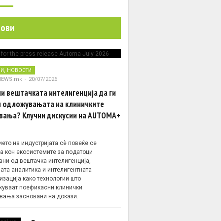
нови
,
НИ
НОВОСТИ
NEWS.mk
-
20/07/2026
и вештачката интелигенција да ги
 одложувањата на клиничките
вања? Клучни дискусии на AUTOMA+
ето на индустријата сè повеќе се
а кон екосистемите за податоци
ани од вештачка интелигенција,
ата аналитика и интелигентната
изација како технологии што
уваат поефикасни клинички
вања засновани на докази.