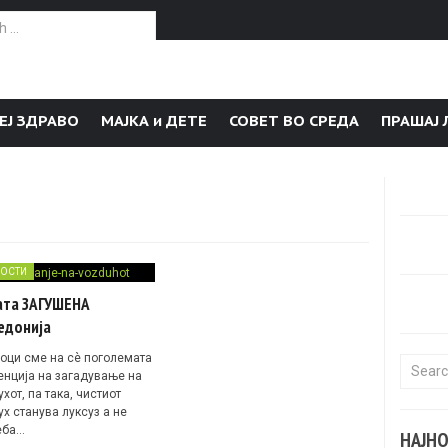
or:
ЕЈ ЗДРАВО
МАЈКА и ДЕТЕ
СОВЕТ ВО СРЕДА
ПРАШАЈ 
ОСТИ
ата ЗАГУШЕНА
едонија
оци сме на сè поголемата
Search f
енција на загадување на
хот, па така, чистиот
х станува луксуз а не
еба…
НАЈН