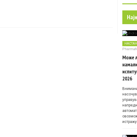
Нај
НАСТА
Pharma
Може л
намали
испиту
2026
Внимани
насочув
управув
напредн
автомат
овозмож
истражу