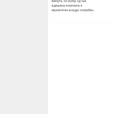
минута, но колку од таа
вдишана количина е
квалитетен воздух потребен…