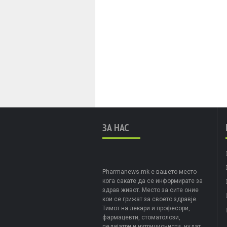
ЗА НАС
Pharmanews.mk е вашето место
кога сакате да се информирате за
здрав живот. Место за сите оние
кои се грижат за своето здравје.
Тимот на лекари и професори,
фармацевти, стоматолози,
педијатри и нутриционисти, нудат