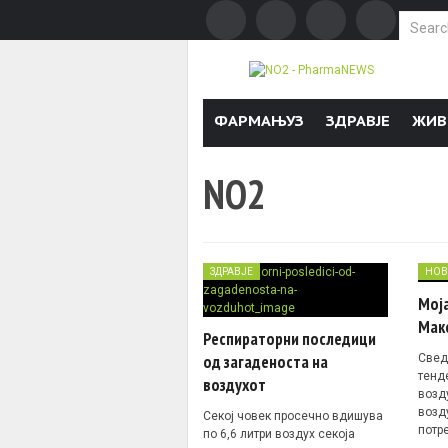
Search f
Skip to content
ФАРМАЊУЗ
ЗДРАВЈЕ
ЖИВ
NO2
ЗДРАВЈЕ
НОВ
Мој
Мак
Респираторни последици
Свед
од загаденоста на
тенд
воздухот
возду
возду
Секој човек просечно вдишува
потр
по 6,6 литри воздух секоја