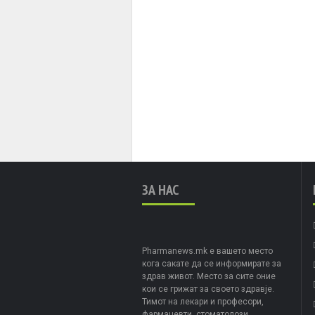
ЗА НАС
Pharmanews.mk е вашето место
кога сакате да се информирате за
здрав живот. Место за сите оние
кои се грижат за своето здравје.
Тимот на лекари и професори,
фармацевти, стоматолози,