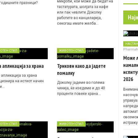
микроби
, кои може да бидат на
годишните празници?
тастатурата, шолјата за кафе
или пак чевлите.Доколку
Нај
работите во канцеларија,
секогаш имате желба…
НАСТА
Pharma
ОТЕН СТИЛ
ЖИВОТЕН СТИЛ
Може л
намали
 апликација за храна
Трикови како да јадете
испиту
помалку
 апликација за храна
2026
ционира на истиот начин
Доколку јадеме во голема
 и…
чинија, ќе изедеме и до 40
Внимани
проценти повеќе храна…
насочув
управув
напредн
автомат
овозмож
истражу
ОТЕН СТИЛ
ЖИВОТЕН СТИЛ