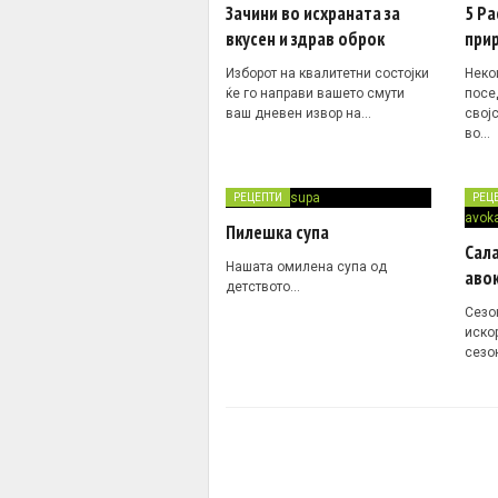
Зачини во исхраната за
5 Ра
вкусен и здрав оброк
при
Изборот на квалитетни состојки
Неко
ќе го направи вашето смути
посе
ваш дневен извор на…
свој
во…
РЕЦЕПТИ
РЕЦ
Пилешка супа
Сала
Нашата омилена супа од
аво
детството…
Сезо
иско
сезо