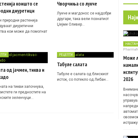
стенија коишто се
Чворчиња со лукче
родни диуретици
Лукче и магдонос се најдобри
Нај
другари, така вели познатиот
и природни растенија
Џејми Оливер…
дуваат диуретични
ства кои може да помогнат
НАСТА
Pharma
ЕПТИ
РЕЦЕПТИ
Може л
Табуле салата
намали
та од јачмен, тиква и
испиту
Табуле е салата од блискиот
кадо
2026
исток, со потекло од Либан…
ната на тикви започнува,
Внимани
ристете ги предностите на
насочув
нските зеленчуци…
управув
напредн
автомат
овозмож
истражу