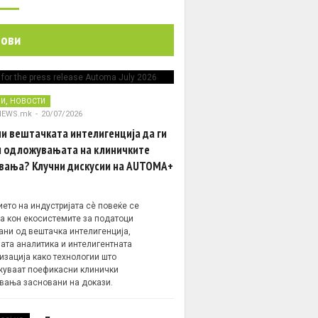
нови
,
НИ
НОВОСТИ
NEWS.mk
-
20/07/2026
и вештачката интелигенција да ги
 одложувањата на клиничките
вања? Клучни дискусии на AUTOMA+
ето на индустријата сè повеќе се
а кон екосистемите за податоци
ани од вештачка интелигенција,
ата аналитика и интелигентната
изација како технологии што
уваат поефикасни клинички
вања засновани на докази.