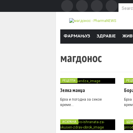
Search f
Skip to content
ФАРМАЊУЗ
ЗДРАВЈЕ
ЖИВ
магдонос
РЕЦЕПТИ
РЕЦ
Зелка манџа
Бор
Брза и погодна за секое
Брза
време…
врем
ИСХРАНА
ЗДР