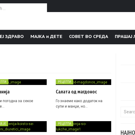
or:
ЕЈ ЗДРАВО
МАЈКА и ДЕТЕ
СОВЕТ ВО СРЕДА
ПРАШАЈ 
ЕПТИ
РЕЦЕПТИ
анија
Салата од магдонос
 и погодна за секое
Го знаеме како додаток на
е…
супи и манџи, но…
Search f
АВЈЕ
РЕЦЕПТИ
НАЈН