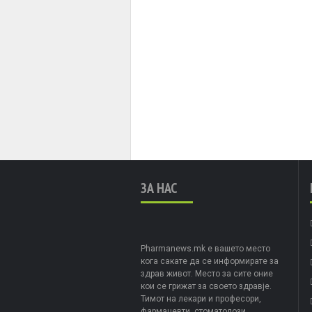
ЗА НАС
Pharmanews.mk е вашето место
кога сакате да се информирате за
здрав живот. Место за сите оние
кои се грижат за своето здравје.
Тимот на лекари и професори,
фармацевти, стоматолози,