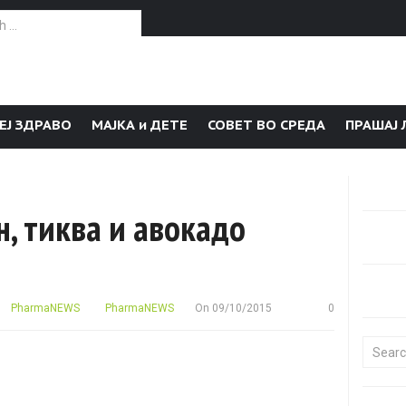
or:
ЕЈ ЗДРАВО
МАЈКА и ДЕТЕ
СОВЕТ ВО СРЕДА
ПРАШАЈ 
н, тиква и авокадо
PharmaNEWS
PharmaNEWS
On
09/10/2015
0
Search f