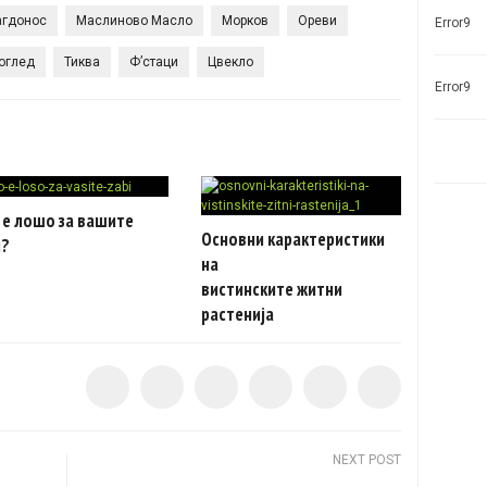
гдонос
Маслиново Масло
Морков
Ореви
Error9
оглед
Тиква
Ф’стаци
Цвекло
Error9
 е лошо за вашите
Основни карактеристики
и?
на
вистинските житни
растенија
NEXT POST