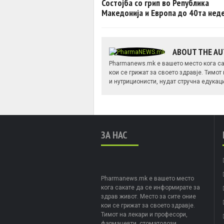
Состојба со грип во Република
Македонија и Европа до 40та нед
ABOUT THE A
Pharmanews.mk е вашето место кога са
кои се грижат за своето здравје. Тимот
и нутриционисти, нудат стручна едукац
ЗА НАС
Pharmanews.mk е вашето место
кога сакате да се информирате за
здрав живот. Место за сите оние
кои се грижат за своето здравје.
Тимот на лекари и професори,
фармацевти, стоматолози,