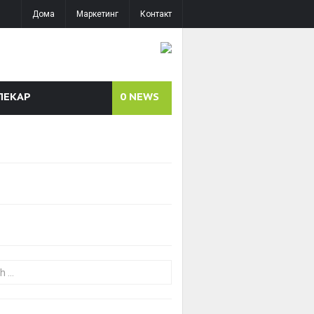
Дома
Маркетинг
Контакт
ЛЕКАР
0
NEWS
or: