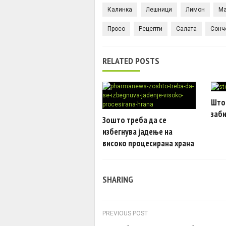
Калинка
Лешници
Лимон
Ма
Просо
Рецепти
Салата
Сонч
RELATED POSTS
Што
заб
Зошто треба да се
избегнува јадење на
високо процесирана храна
SHARING
Post navigation
PREVIOUS POST