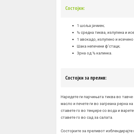
Состојки:
1 шоља јачмен;
½ средна тиква, излупена и ис
1 авокадо, излупено и исечено
Шака непечени ф’стаци;
Зрна од ½ калинка.
Состојки за прелив:
Наредете ги парчињата тиква во тавче 
масло и печете ги во загреана рерна на
ставете го во тенџере со вода и варете
ставете го во сад за салата.
Состојките за преливот изблендирајте г