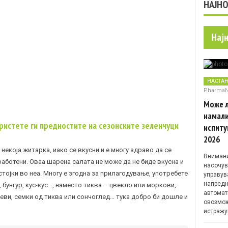
НАЈН
Нај
НАСТА
Pharma
Може л
намали
ористете ги предностите на сезонските зеленчуци
испиту
2026
 некоја житарка, иако се вкусни и е многу здраво да се
Внимани
работени. Оваа шарена салата не може да не биде вкусна и
насочув
стојки во неа. Многу е згодна за прилагодување, употребете
управув
напредн
 бунгур, кус-кус…, наместо тиква – цвекло или моркови,
автомат
еви, семки од тиква или сончоглед… тука добро би дошле и
овозмож
истражу