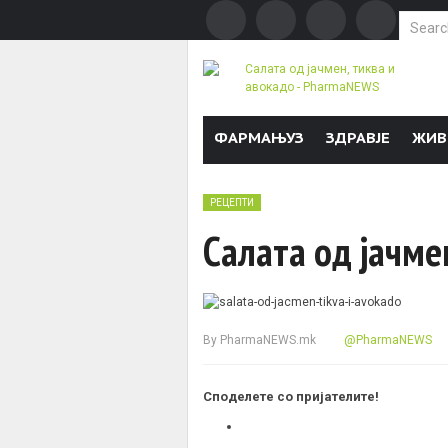
Search f
Skip to content
ФАРМАЊУЗ
ЗДРАВЈЕ
ЖИВ
РЕЦЕПТИ
Салата од јачме
By
PharmaNEWS.mk
@PharmaNEWS
Споделете со пријателите!