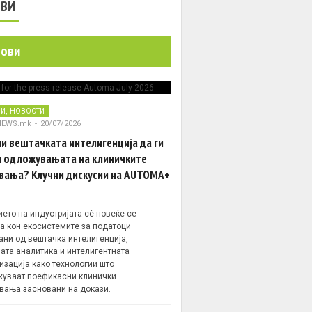
ОВИ
нови
,
НИ
НОВОСТИ
NEWS.mk
-
20/07/2026
и вештачката интелигенција да ги
 одложувањата на клиничките
вања? Клучни дискусии на AUTOMA+
ето на индустријата сè повеќе се
а кон екосистемите за податоци
ани од вештачка интелигенција,
ата аналитика и интелигентната
изација како технологии што
уваат поефикасни клинички
вања засновани на докази.