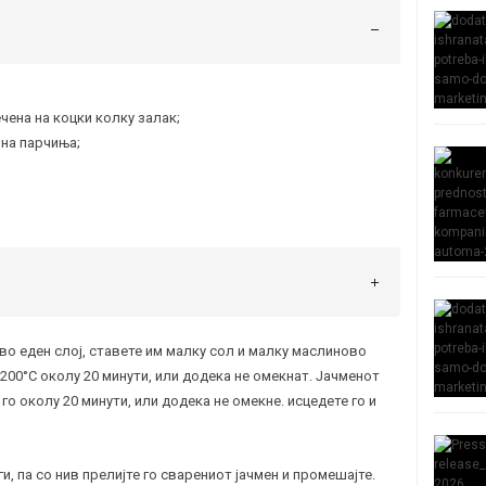
ечена на коцки колку залак;
 на парчиња;
во еден слој, ставете им малку сол и малку маслиново
 200°C околу 20 минути, или додека не омекнат. Јачменот
 го околу 20 минути, или додека не омекне. исцедете го и
и, па со нив прелијте го сварениот јачмен и промешајте.