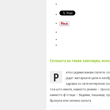
Сезоната на тикви започнува, иск
Р
етко јадеме вакви салати, со
јадат житарките цели и необ
здрава со сите интересни со
тоа што имате, наместо јачмен – просо,
наместо ф’стаци – бадеми, лешници, ор
брокула или зелена салата.