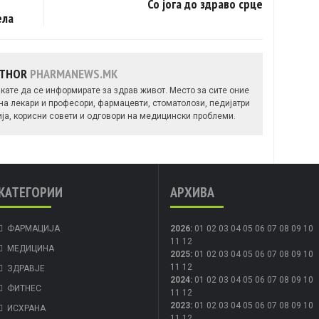
Со јога до здраво срце
ела
UTHOR
PHARMANEWS.MK
кате да се информирате за здрав живот. Место за сите оние
 на лекари и професори, фармацевти, стоматолози, педијатри
ија, корисни совети и одговори на медицински проблеми.
КАТЕГОРИИ
АРХИВА
ФАРМАЦИЈА
2026
:
01
02
03
04
05
06
07
08
09
10
11
12
МЕДИЦИНА
2025
:
01
02
03
04
05
06
07
08
09
10
11
12
ЗДРАВЈЕ
2024
:
01
02
03
04
05
06
07
08
09
10
ФИТНЕС
11
12
2023
:
01
02
03
04
05
06
07
08
09
10
ИСХРАНА
11
12