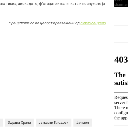
на тиква, авокадото, ф’стаците и калинката и послужете ја
* рецептите со во целост превземени од
ситно сецкано
Здрава Храна
Јаткасти Плодови
Јачмен