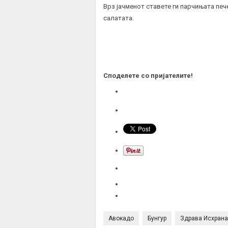
Врз јачменот ставете ги парчињата пече
салатата.
Споделете со пријателите!
Авокадо
Бунгур
Здрава Исхрана