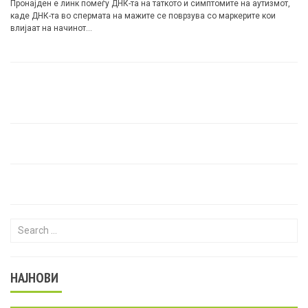
Пронајден е линк помеѓу ДНК-та на таткото и симптомите на аутизмот,
каде ДНК-та во спермата на мажите се поврзува со маркерите кои
влијаат на начинот…
Search for:
НАЈНОВИ