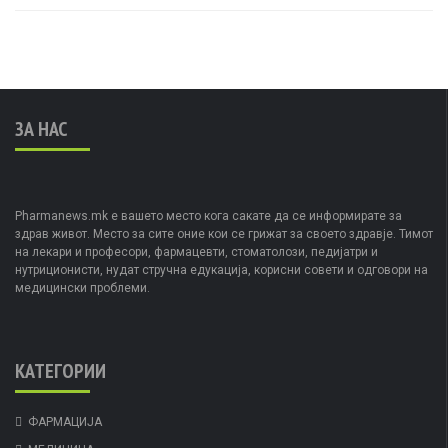
ЗА НАС
Pharmanews.mk е вашето место кога сакате да се информирате за
здрав живот. Место за сите оние кои се грижат за своето здравје. Тимот
на лекари и професори, фармацевти, стоматолози, педијатри и
нутриционисти, нудат стручна едукација, корисни совети и одговори на
медицински проблеми.
КАТЕГОРИИ
ФАРМАЦИЈА