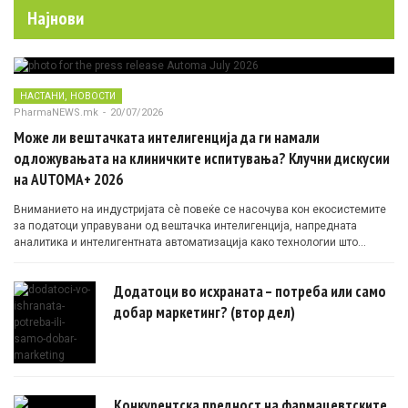
Најнови
,
НАСТАНИ
НОВОСТИ
PharmaNEWS.mk
-
20/07/2026
Може ли вештачката интелигенција да ги намали
одложувањата на клиничките испитувања? Клучни дискусии
на AUTOMA+ 2026
Вниманието на индустријата сè повеќе се насочува кон екосистемите
за податоци управувани од вештачка интелигенција, напредната
аналитика и интелигентната автоматизација како технологии што
овозможуваат поефикасни клинички истражувања засновани на
докази.
Додатоци во исхраната – потреба или само
добар маркетинг? (втор дел)
Конкурентска предност на фармацевтските