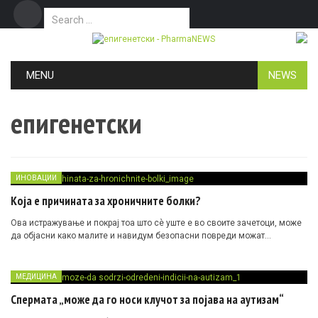
Search for:
Дома
Маркетинг
Контакт
Skip to content
MENU
NEWS
епигенетски
ИНОВАЦИИ
Која е причината за хроничните болки?
Ова истражување и покрај тоа што сè уште е во своите зачетоци, може
да објасни како малите и навидум безопасни повреди можат…
МЕДИЦИНА
Спермата „може да го носи клучот за појава на аутизам“