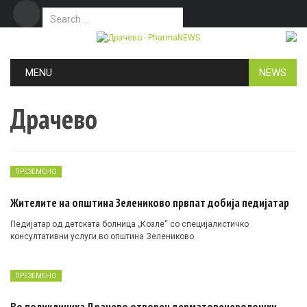
Search for:
Дома
Маркетинг
Контакт
Skip to content
MENU
NEWS
Драчево
ПРЕЗЕМЕНО
Жителите на општина Зелениково првпат добија педијатар
Педијатар од детската болница „Козле“ со специјалистичко
консултативни услуги во општина Зелениково
ПРЕЗЕМЕНО