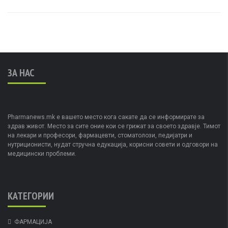
ЗА НАС
Pharmanews.mk е вашето место кога сакате да се информирате за
здрав живот. Место за сите оние кои се грижат за своето здравје. Тимот
на лекари и професори, фармацевти, стоматолози, педијатри и
нутриционисти, нудат стручна едукација, корисни совети и одговори на
медицински проблеми.
КАТЕГОРИИ
ФАРМАЦИЈА