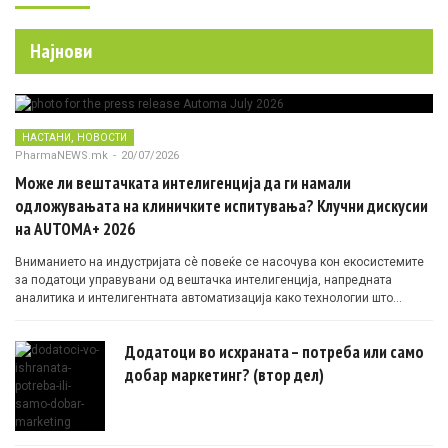
Најнови
,
НАСТАНИ
НОВОСТИ
PharmaNEWS.mk
-
20/07/2026
Може ли вештачката интелигенција да ги намали
одложувањата на клиничките испитувања? Клучни дискусии
на AUTOMA+ 2026
Вниманието на индустријата сè повеќе се насочува кон екосистемите
за податоци управувани од вештачка интелигенција, напредната
аналитика и интелигентната автоматизација како технологии што
овозможуваат поефикасни клинички истражувања засновани на
докази.
Додатоци во исхраната – потреба или само
добар маркетинг? (втор дел)