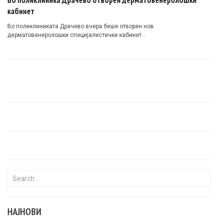
Во поликлиника Драчево отворен дерматовенеролошки
кабинет
Во поликлиниката Драчево вчера беше отворен нов
дерматовенеролошки специјалистички кабинет…
Search for:
НАЈНОВИ