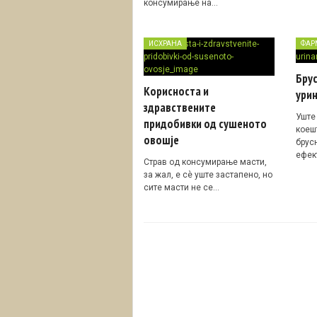
консумирање на…
ИСХРАНА
ФАР
Брус
Корисноста и
ури
здравствените
Уште
придобивки од сушеното
коеш
овошје
брус
ефек
Страв од консумирање масти,
за жал, е сè уште застапено, но
сите масти не се…