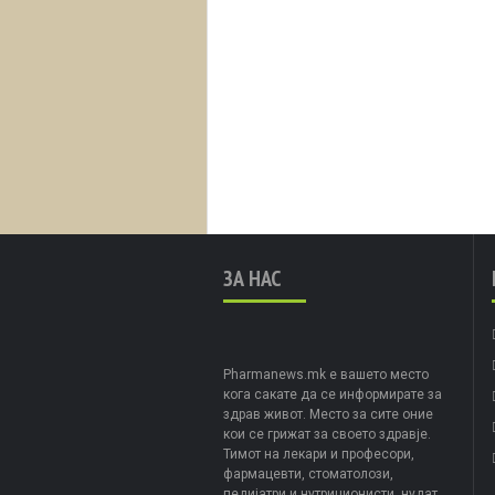
ЗА НАС
Pharmanews.mk е вашето место
кога сакате да се информирате за
здрав живот. Место за сите оние
кои се грижат за своето здравје.
Тимот на лекари и професори,
фармацевти, стоматолози,
педијатри и нутриционисти, нудат