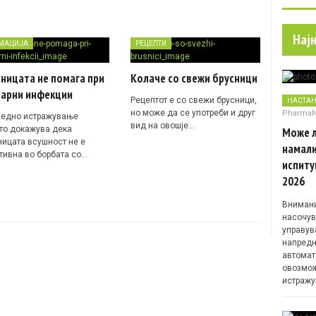
Нај
МАЦИЈА
РЕЦЕПТИ
ницата не помага при
Колаче со свежи брусници
нарни инфекции
Рецептот е со свежи брусници,
НАСТА
но може да се употреби и друг
Pharma
 едно истражување
вид на овошје…
то докажува дека
Може л
ницата всушност не е
намали
тивна во борбата со…
испиту
2026
Внимани
насочув
управув
напредн
автомат
овозмож
истражу