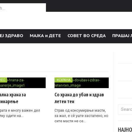
or:
ЕЈ ЗДРАВО
МАЈКА и ДЕТЕ
СОВЕТ ВО СРЕДА
ПРАШАЈ 
НЕС
ИСХРАНА
лна храна за
Со храна до убав и здрав
нинарење
летен тен
Search f
рата е многу важен дел
Страв од консумирање масти,
лку одите на…
за жал, е сè уште застапено, но
сите масти не се…
НАЈН