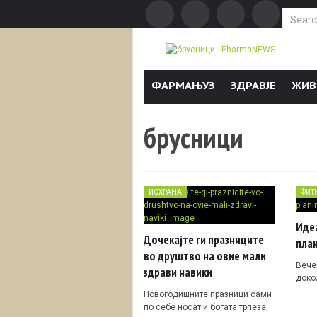
Search f
Skip to content
ФАРМАЊУЗ
ЗДРАВЈЕ
ЖИВ
брусници
ИСХРАНА
ФИТ
Идеа
Дочекајте ги празниците
пла
во друштво на овие мали
Вече
здрави навики
доко
Новогодишните празници сами
по себе носат и богата трпеза,