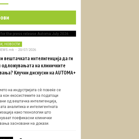
нови
,
НИ
НОВОСТИ
NEWS.mk
-
20/07/2026
и вештачката интелигенција да ги
 одложувањата на клиничките
вања? Клучни дискусии на AUTOMA+
ето на индустријата сè повеќе се
а кон екосистемите за податоци
ани од вештачка интелигенција,
ата аналитика и интелигентната
изација како технологии што
уваат поефикасни клинички
вања засновани на докази.