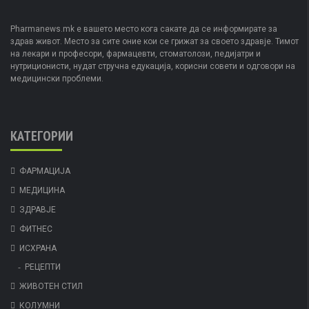
Pharmanews.mk е вашето место кога сакате да се информирате за
здрав живот. Место за сите оние кои се грижат за своето здравје. Тимот
на лекари и професори, фармацевти, стоматолози, педијатри и
нутриционисти, нудат стручна едукација, корисни совети и одговори на
медицински проблеми.
КАТЕГОРИИ
ФАРМАЦИЈА
МЕДИЦИНА
ЗДРАВЈЕ
ФИТНЕС
ИСХРАНА
РЕЦЕПТИ
ЖИВОТЕН СТИЛ
КОЛУМНИ