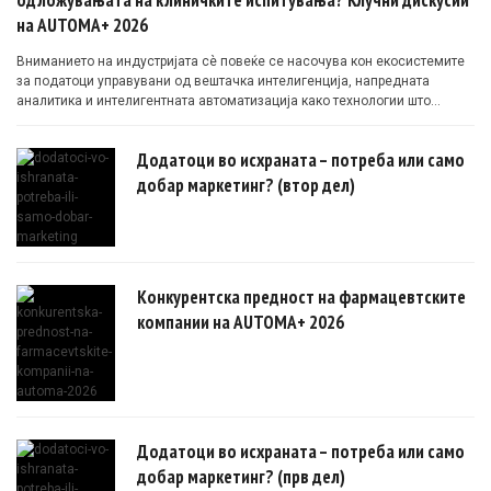
на AUTOMA+ 2026
Вниманието на индустријата сè повеќе се насочува кон екосистемите
за податоци управувани од вештачка интелигенција, напредната
аналитика и интелигентната автоматизација како технологии што
овозможуваат поефикасни клинички истражувања засновани на
докази.
Додатоци во исхраната – потреба или само
добар маркетинг? (втор дел)
Конкурентска предност на фармацевтските
компании на AUTOMA+ 2026
Додатоци во исхраната – потреба или само
добар маркетинг? (прв дел)