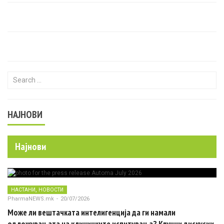
Search for:
НАЈНОВИ
Најнови
,
НАСТАНИ
НОВОСТИ
PharmaNEWS.mk
-
20/07/2026
Може ли вештачката интелигенција да ги намали
одложувањата на клиничките испитувања? Клучни дискусии