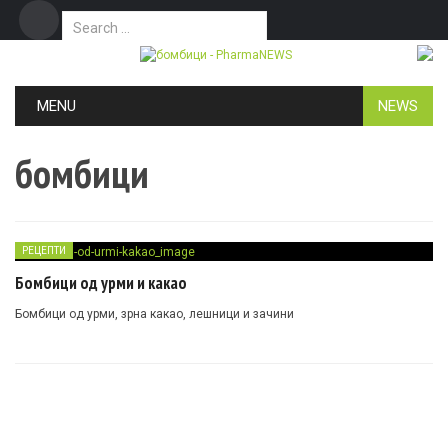
Search for:
Дома
Маркетинг
Контакт
Skip to content
MENU
NEWS
бомбици
РЕЦЕПТИ
Бомбици од урми и какао
Бомбици од урми, зрна какао, лешници и зачини