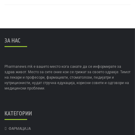
ЗА НАС
Pharmanews.mk е вашето место кога сакате да се информирате за
здрав живот. Место за сите оние кои се грижат за своето здравје. Тимот
на лекари и професори, фармацевти, стоматолози, педијатри и
нутриционисти, нудат стручна едукација, корисни совети и одговори на
медицински проблеми.
КАТЕГОРИИ
ФАРМАЦИЈА