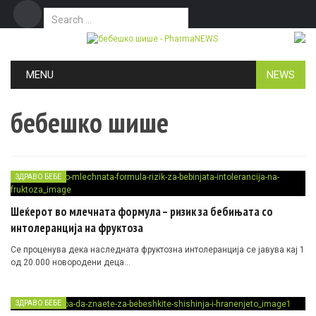
Search for:
Дома
Маркетинг
Контакт
Skip to content
MENU
NEWS
бебешко шише
ЗДРАВО БЕБЕ
Шеќерот во млечната формула – ризик за бебињата со
интолеранција на фруктоза
Се проценува дека наследната фруктозна интолеранција се јавува кај 1
од 20.000 новородени деца…
ЗДРАВО БЕБЕ