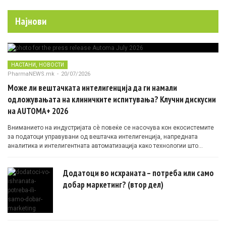
Најнови
,
НАСТАНИ
НОВОСТИ
PharmaNEWS.mk
-
20/07/2026
Може ли вештачката интелигенција да ги намали
одложувањата на клиничките испитувања? Клучни дискусии
на AUTOMA+ 2026
Вниманието на индустријата сè повеќе се насочува кон екосистемите
за податоци управувани од вештачка интелигенција, напредната
аналитика и интелигентната автоматизација како технологии што
овозможуваат поефикасни клинички истражувања засновани на
докази.
Додатоци во исхраната – потреба или само
добар маркетинг? (втор дел)