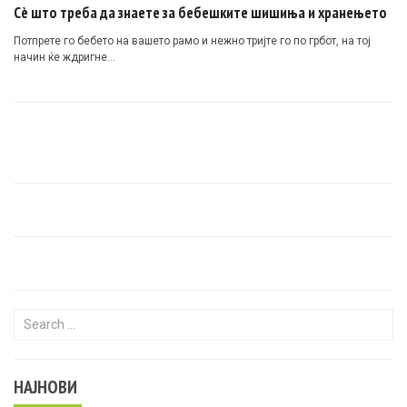
Сè што треба да знаете за бебешките шишиња и хранењето
Потпрете го бебето на вашето рамо и нежно тријте го по грбот, на тој
начин ќе ждригне…
Search for:
НАЈНОВИ