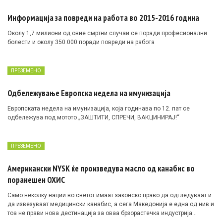
Информација за повреди на работа во 2015-2016 година
Околу 1,7 милиони од овие смртни случаи се поради професионални
болести и околу 350.000 поради повреди на работа
ПРЕЗЕМЕНО
Одбележување Европска недела на имунизација
Европската недела на имунизација, која годинава по 12. пат се
одбележува под мотото „ЗАШТИТИ, СПРЕЧИ, ВАКЦИНИРАЈ!“
ПРЕЗЕМЕНО
Американски NYSK ќе произведува масло од канабис во
поранешен ОХИС
Само неколку нации во светот имаат законско право да одгледуваат и
да извезуваат медицински канабис, а сега Македонија е една од нив и
тоа не прави нова дестинација за оваа брзорастечка индустрија…