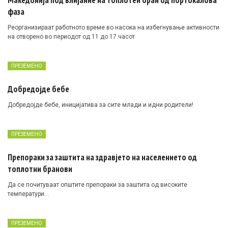
Македонија под влијание на топлотен бран од портокалова
фаза
Реорганизираат работното време во насока на избегнување активности
на отворено во периодот од 11 до 17 часот
ПРЕЗЕМЕНО
Добредојде бебе
Добредојде бебе, иницијатива за сите млади и идни родители!
ПРЕЗЕМЕНО
Препораки за заштита на здравјето на населението од
топлотни бранови
Да се почитуваат општите препораки за заштита од високите
температури…
ПРЕЗЕМЕНО