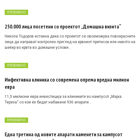
ПРЕЗЕМЕНО
250.000 лица посетени со проектот „Домашна визита“
Никола Тодоров истакна дека со проектот се овозможува повозрасните
лица да направат контролен преглед на крвниот притисок или нивото на
шеќер во крвта во домашни услови…
ПРЕЗЕМЕНО
Инфективна клиника со современа опрема вредна милион
евра
11,5 милиони евра инвестиција за клиниките во кампусот „Мајка
Тереза“ со кои ќе бидат набавени 936 апарати…
ПРЕЗЕМЕНО
Една третина од новите апарати наменети за кампусот