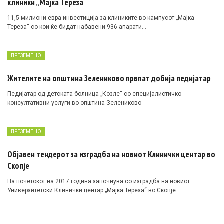
клиники „Мајка Тереза“
11,5 милиони евра инвестиција за клиниките во кампусот „Мајка
Тереза“ со кои ќе бидат набавени 936 апарати…
ПРЕЗЕМЕНО
Жителите на општина Зелениково првпат добија педијатар
Педијатар од детската болница „Козле“ со специјалистичко
консултативни услуги во општина Зелениково
ПРЕЗЕМЕНО
Објавен тендерот за изградба на новиот Клинички центар во
Скопје
На почетокот на 2017 година започнува со изградба на новиот
Универзитетски Клинички центар „Мајка Тереза“ во Скопје