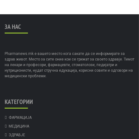
ЗА НАС
Pharmanews.mk е вашето место кога сакате да се информирате за
здрав живот. Место за сите оние кои се грижат за своето здравје. Тимот
на лекари и професори, фармацевти, стоматолози, педијатри и
нутриционисти, нудат стручна едукација, корисни совети и одговори на
медицински проблеми.
КАТЕГОРИИ
ФАРМАЦИЈА
МЕДИЦИНА
ЗДРАВЈЕ