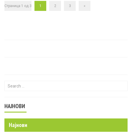
Страница 1 од 3
1
2
3
»
Search for:
НАЈНОВИ
Најнови