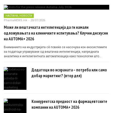
,
НАСТАНИ
НОВОСТИ
PharmaNEWS.mk
-
20/07/2026
Може ли вештачката интелигенција да ги намали
одложувањата на клиничките испитувања? Клучни дискусии
на AUTOMA+ 2026
Вниманието на индустријата сè повеќе се насочува кон екосистемите
за податоци управувани од вештачка интелигенција, напредната
аналитика и интелигентната автоматизација како технологии што
овозможуваат поефикасни клинички истражувања засновани на
докази.
Додатоци во исхраната – потреба или само
добар маркетинг? (втор дел)
Конкурентска предност на фармацевтските
компании на AUTOMA+ 2026