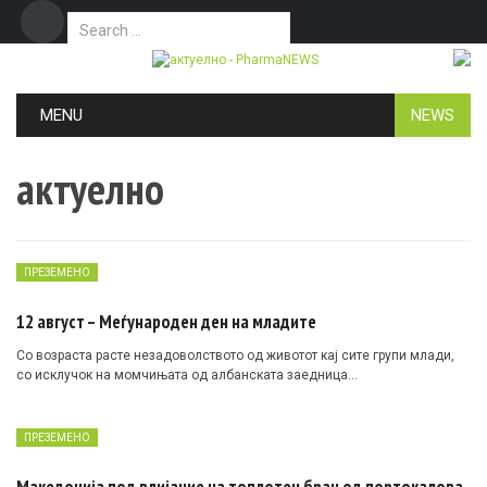
Search for:
Дома
Маркетинг
Контакт
Skip to content
MENU
NEWS
актуелно
ПРЕЗЕМЕНО
12 август – Меѓународен ден на младите
Со возраста расте незадоволството од животот кај сите групи млади,
со исклучок на момчињата од албанската заедница…
ПРЕЗЕМЕНО