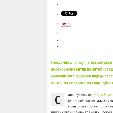
Неодамнешно научно истражување
високорезистентни на антибиотиц
милиони луѓе годишно ширум свет
поголема смртност во споредба с
С
упер бубачките –
Super bugs
п
фунги: габички, печурки) ко
коишто се високоотпорни на
илјади смртни случаи годишно. Според