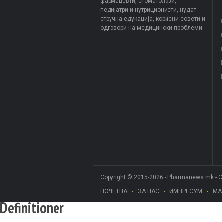
фармацевти, стоматолози,
педијатри и нутриционисти, нудат
стручна едукација, корисни совети и
одговори на медицински проблеми.
Copyright © 2015-2026 - Pharmanews.mk - 
ПОЧЕТНА
ЗА НАС
ИМПРЕСУМ
МА
Definitioner