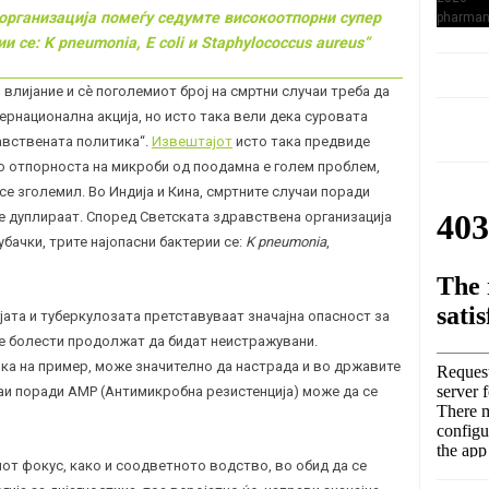
 организација помеѓу седумте високоотпорни
супер
и се: K pneumonia, E coli и Staphylococcus aureus“
лијание и сè поголемиот број на смртни случаи треба да
ернационална акција, но исто така вели дека суровата
авствената политика“.
Извештајот
исто така предвиде
то отпорноста на микроби од поодамна е голем проблем,
се зголемил. Во Индија и Кина, смртните случаи поради
е дуплираат. Според Светската здравствена организација
бачки, трите најопасни бактерии се:
K pneumonia
,
јата и туберкулозата претставуваат значајна опасност за
е болести продолжат да бидат неистражувани.
а на пример, може значително да настрада и во државите
чаи поради АМР (Антимикробна резистенција) може да се
от фокус, како и соодветното водство, во обид да се