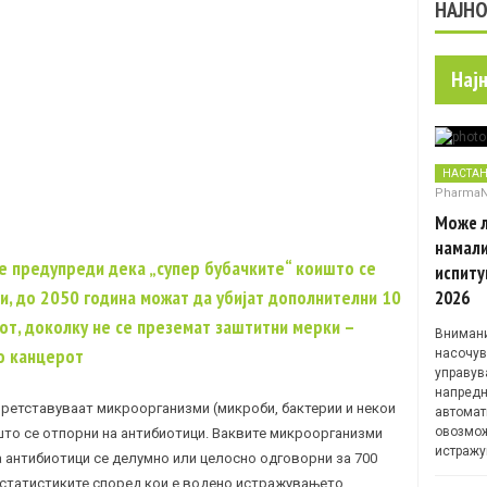
НАЈН
Нај
НАСТА
Pharma
Може л
намали
 предупреди дека „супер бубачките“ коишто се
испиту
и, до 2050 година можат да убијат дополнителни 10
2026
от, доколку не се преземат заштитни мерки –
Внимани
о канцерот
насочув
управув
напредн
ретставуваат
микроорганизми
(
микроби
, бактерии и некои
автомат
овозмож
ишто се отпорни на антибиотици. Ваквите микроорганизми
истражу
 антибиотици се делумно или целосно одговорни за 700
 статистиките според кои е водено истражувањето,