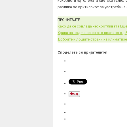
искористи најголемата светска технолог
разлика во притисокот за употреба на 
ПРОЧИТАЈТЕ:
Како да се совлада нескротливата Еше
Храна на под – познатото правило од 
Добрите и лошите страни на климатиз
Споделете со пријателите!