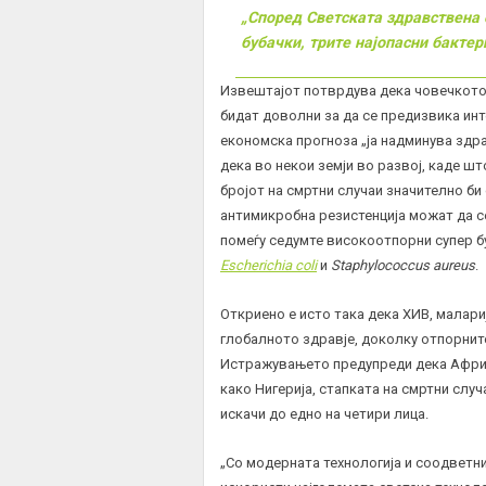
„Според Светската здравствена
бубачки
, трите најопасни бактери
Извештајот потврдува дека човечкото в
бидат доволни за да се предизвика инт
економска прогноза „ја надминува здр
дека во некои земји во развој, каде ш
бројот на смртни случаи значително би 
антимикробна резистенција можат да с
помеѓу седумте високоотпорни супер бу
Escherichia coli
и
Staphylococcus aureus
.
Откриено е исто така дека ХИВ, малари
глобалното здравје, доколку отпорнит
Истражувањето предупреди дека Африк
како Нигерија, стапката на смртни слу
искачи до едно на четири лица.
„Со модерната технологија и соодветни