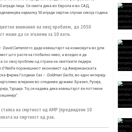
0 илјади лица. Се смета дека во Европа и во САД,
дизвикува најмалку 50 илјади смртни случаи секоја година.
одветно внимание на овој проблем, до 2050
ст може да се зголеми за 10 пати.
 –
David Cameron
го даде извештајот на комисијата во јули
емот што расте на глобално ниво, а воедно и да
а со овој проблем од страна на светските лидери.
 O’Neill
и поранешниот економист од Американската
ска фирма Голдман Сах –
Goldman Sachs
, во едно интервју
ајголемо влијание во следниве држави: Бразил, Русија,
рија, Турција. Тој се надева дека извештајот ќе поттикне
решенија“.
 стапка на смртност од АМР (предвидени 10
апката на смртност од рак.