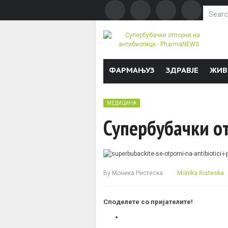
Search f
Skip to content
ФАРМАЊУЗ
ЗДРАВЈЕ
ЖИВ
МЕДИЦИНА
Супербубачки о
By
Моника Ристеска
Monika Risteska
Споделете со пријателите!