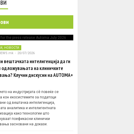
ОВИ
нови
,
НИ
НОВОСТИ
NEWS.mk
-
20/07/2026
и вештачката интелигенција да ги
 одложувањата на клиничките
вања? Клучни дискусии на AUTOMA+
ето на индустријата сè повеќе се
а кон екосистемите за податоци
ани од вештачка интелигенција,
ата аналитика и интелигентната
изација како технологии што
уваат поефикасни клинички
вања засновани на докази.