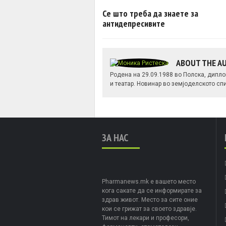
Post navigation
Се што треба да знаете за
антидепресивите
ABOUT THE 
Родена на 29.09.1988 во Полска, дипло
и театар. Новинар во земјоделското спи
ЗА НАС
Pharmanews.mk е вашето место
кога сакате да се информирате за
здрав живот. Место за сите оние
кои се грижат за своето здравје.
Тимот на лекари и професори,