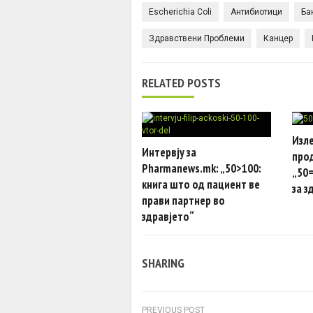
Escherichia Coli
Антибиотици
Ба
Здравствени Проблеми
Канцер
RELATED POSTS
Изле
Интервју за
про
Pharmanews.mk: „50>100:
„50=
книга што од пациент ве
за з
прави партнер во
здравјето“
SHARING
PREVIOUS POST