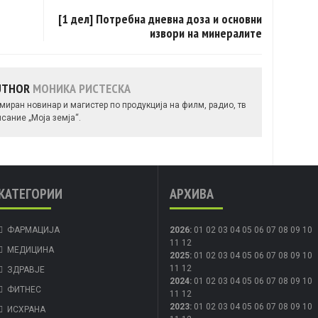
[1 дел] Потребна дневна доза и основни
извори на минералите
AUTHOR
МОНИКА РИСТЕСКА
миран новинар и магистер по продукција на филм, радио, тв
сание „Моја земја“.
КАТЕГОРИИ
АРХИВА
ФАРМАЦИЈА
2026
:
01
02
03
04
05
06
07
08
09
10
11
12
МЕДИЦИНА
2025
:
01
02
03
04
05
06
07
08
09
10
11
12
ЗДРАВЈЕ
2024
:
01
02
03
04
05
06
07
08
09
10
ФИТНЕС
11
12
2023
:
01
02
03
04
05
06
07
08
09
10
ИСХРАНА