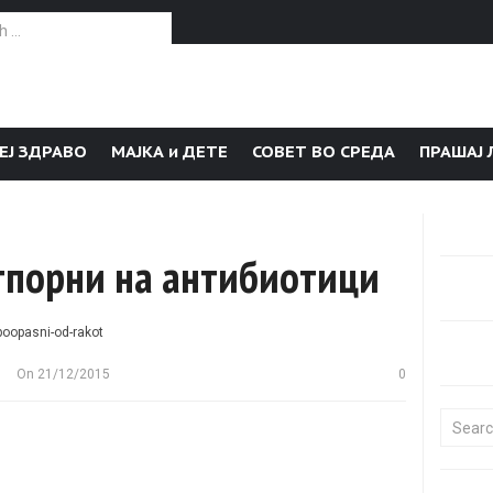
or:
ЕЈ ЗДРАВО
МАЈКА и ДЕТЕ
СОВЕТ ВО СРЕДА
ПРАШАЈ 
тпорни на антибиотици
On
21/12/2015
0
Search f