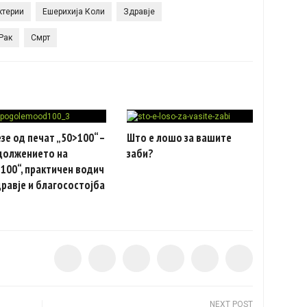
ктерии
Ешерихија Коли
Здравје
Рак
Смрт
зе од печат „50>100“ –
Што е лошо за вашите
должението на
заби?
100“, практичен водич
дравје и благосостојба
NEXT POST