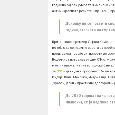
годишно од рак умираат 8 милиони и 20
антимикробната резистенција (АМР) пре
Доколку не се посвети со
година, стапката на смртно
Британскиот премиер Дејвид Камерон
во обид да се подигне свеста за пробл
предизвика повеќе активности во врск
Водечкиот истражувач Џим О’Нил –
Jim
мултинационална инвестициска банкар
за
BBC
изјави дека проблемот би имал н
Индија, Кина, Мексико, Индонезија, Ниге
„храбри, јасни и практични долгорочни 
До 2050 година годишната
милиони), ќе ја надмине ст