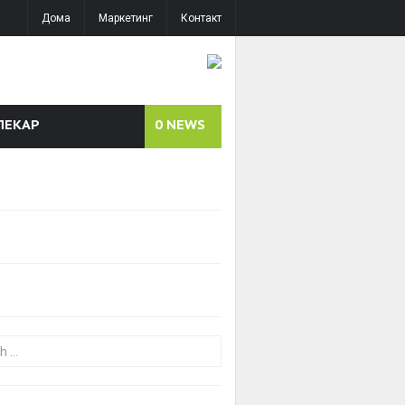
Дома
Маркетинг
Контакт
ЛЕКАР
0
NEWS
or: