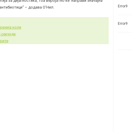
ија за дијагностика, тоа веројатно ќе направи значајна
Error9
антибиотици“ – додава О’Нил.
Error9
рихија коли
5 секунди
ерите