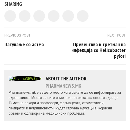
SHARING
Post navigation
PREVIOUS POST
NEXT POST
Патување со астма
Превентива и третман на
инфекција со Helicobacter
pylori
ABOUT THE AUTHOR
PHARMANEWS.MK
Pharmanews.mk е вашето место кога сакате да се информирате за
здрав живот. Место за сите оние кои се грижат за своето здравје.
Тимот на лекари и професори, фармацевти, стоматолози,
педијатри и нутриционисти, нудат стручна едукација, корисни
совети и одговори на медицински проблеми.