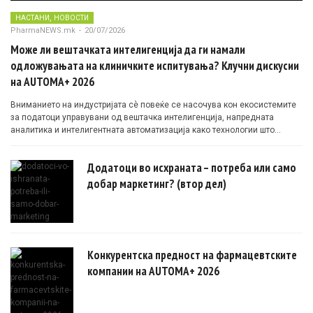
,
НАСТАНИ
НОВОСТИ
PharmaNEWS.mk
-
20/07/2026
Може ли вештачката интелигенција да ги намали
одложувањата на клиничките испитувања? Клучни дискусии
на AUTOMA+ 2026
Вниманието на индустријата сè повеќе се насочува кон екосистемите
за податоци управувани од вештачка интелигенција, напредната
аналитика и интелигентната автоматизација како технологии што
овозможуваат поефикасни клинички истражувања засновани на
докази.
Додатоци во исхраната – потреба или само
добар маркетинг? (втор дел)
Конкурентска предност на фармацевтските
компании на AUTOMA+ 2026