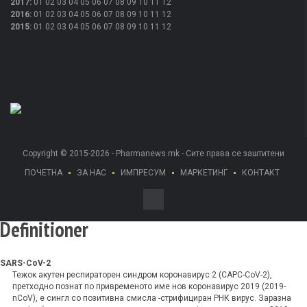
2017
:
01
02
03
04
05
06
07
08
09
10
11
12
2016
:
01
02
03
04
05
06
07
08
09
10
11
12
2015
:
01
02
03
04
05
06
07
08
09
10
11
12
Copyright © 2015-2026 - Pharmanews.mk - Сите права се заштитени
ПОЧЕТНА
ЗА НАС
ИМПРЕСУМ
МАРКЕТИНГ
КОНТАКТ
Definitioner
SARS-CoV-2
Тежок акутен респираторен синдром коронавирус 2 (САРС-CoV-2),
претходно познат по привременото име нов коронавирус 2019 (2019-
nCoV), е сингл со позитивна смисла -стрифициран РНК вирус. Заразна