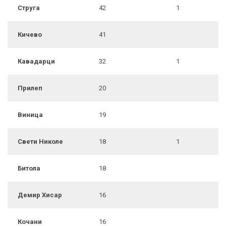
Струга
42
1
Кичево
41
Кавадарци
32
1
Прилеп
20
Виница
19
Свети Николе
18
1
Битола
18
Демир Хисар
16
Кочани
16