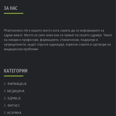
ЗА НАС
Pharmanews.mk е вашето место кога сакате да се информирате за
здрав живот. Место за сите оние кои се грижат за своето здравје. Тимот
на лекари и професори, фармацевти, стоматолози, педијатри и
нутриционисти, нудат стручна едукација, корисни совети и одговори на
медицински проблеми.
КАТЕГОРИИ
ФАРМАЦИЈА
МЕДИЦИНА
ЗДРАВЈЕ
ФИТНЕС
ИСХРАНА