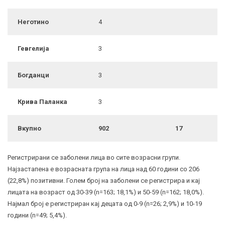
Неготино
4
Гевгелија
3
Богданци
3
Крива Паланка
3
Вкупно
902
17
Регистрирани се заболени лица во сите возрасни групи.
Најзастапена е возрасната група на лица над 60 години со 206
(22,8%) позитивни. Голем број на заболени се регистрира и кај
лицата на возраст од 30-39 (n=163; 18,1%) и 50-59 (n=162; 18,0%).
Најмал број е регистриран кај децата од 0-9 (n=26; 2,9%) и 10-19
години (n=49; 5,4%).