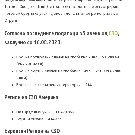
Тетово, Скопје и Штип. Од градовите каде што е регистриран
поголем број на случаи највисок леталитет се регистрира во
Струга.
Согласно последните податоци објавени од
СЗО
,
заклучно со 16.08.2020:
Број на потврдени случаи на глобално ниво –
21.294.845
(267.291 нови)
Број на смртни случаи на глобално ниво –
761.779 (5.985
нови)
Број на зафатени земји/ територии –
214
Регион на СЗО Америка
Потврдени случаи – 11.420.860
Смртни случаи – 414.326
Европски Регион на СЗО