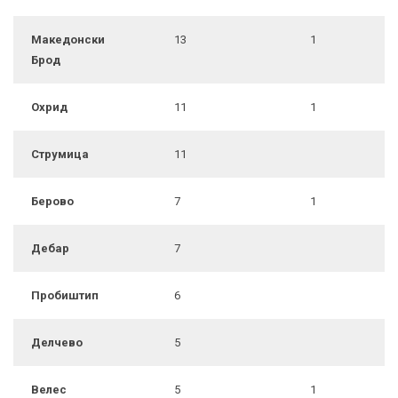
Македонски
13
1
Брод
Охрид
11
1
Струмица
11
Берово
7
1
Дебар
7
Пробиштип
6
Делчево
5
Велес
5
1