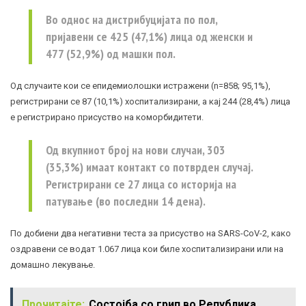
Во однос на дистрибуцијата по пол,
пријавени се 425 (47,1%) лица од женски и
477 (52,9%) од машки пол.
Од случаите кои се епидемиолошки истражени (n=858; 95,1%),
регистрирани се 87 (10,1%) хоспитализирани, а кај 244 (28,4%) лица
е регистрирано присуство на коморбидитети.
Од вкупниот број на нови случаи, 303
(35,3%) имаат контакт со потврден случај.
Регистрирани се 27 лица со историја на
патување (во последни 14 дена).
По добиени два негативни теста за присуство на SARS-CoV-2, како
оздравени се водат 1.067 лица кои биле хоспитализирани или на
домашно лекување.
Прочитајте:
Состојба со грип во Република