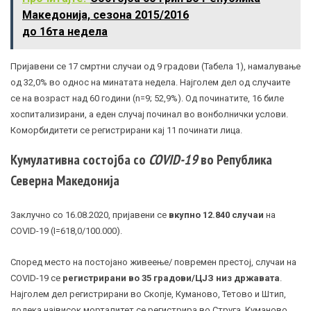
Македонија, сезона 2015/2016
до 16та недела
Пријавени се 17 смртни случаи од 9 градови (Табела 1), намалување
од 32,0% во однос на минатата недела. Најголем дел од случаите
се на возраст над 60 години (n=9; 52,9%). Од починатите, 16 биле
хоспитализирани, а еден случај починал во вонболнички услови.
Коморбидитети се регистрирани кај 11 починати лица.
Кумулативна состојба со
COVID-19
во Република
Северна Македонија
Заклучно со 16.08.2020, пријавени се
вкупно 12.840 случаи
на
COVID-19 (I=618,0/100.000).
Според место на постојано живеење/ повремен престој, случаи на
COVID-19 се
регистрирани во 35 градови/ЦЈЗ низ државата
.
Најголем дел регистрирани во Скопје, Куманово, Тетово и Штип,
додека највисок морталитет се регистрира во Струга, Куманово,