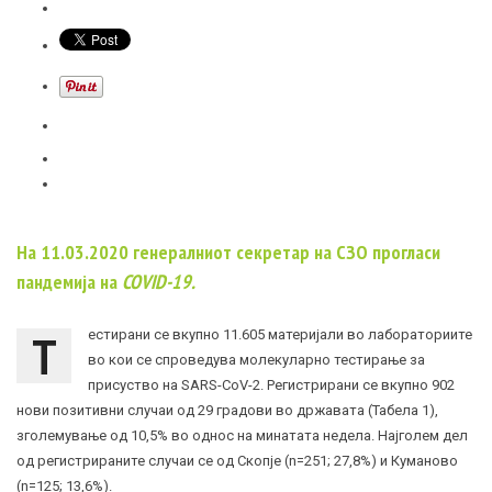
На 11.03.2020 генералниот секретар на СЗО прогласи
пандемија на
COVID-19.
Т
естирани се вкупно 11.605 материјали во лабораториите
во кои се спроведува молекуларно тестирање за
присуство на
SARS-CoV-2
. Регистрирани сe вкупно 902
нови позитивни случаи од 29 градови во државата (Табела 1),
зголемување од 10,5% во однос на минатата недела. Најголем дел
од регистрираните случаи се од Скопје (n=251; 27,8%) и Куманово
(n=125; 13,6%).