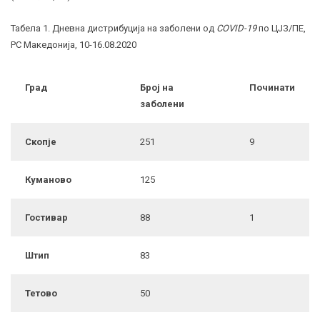
Табела 1. Дневна дистрибуција на заболени од
COVID-19
по ЦЈЗ/ПЕ,
РС Македонија, 10-16.08.2020
Град
Број на
Починати
заболени
Скопје
251
9
Куманово
125
Гостивар
88
1
Штип
83
Тетово
50