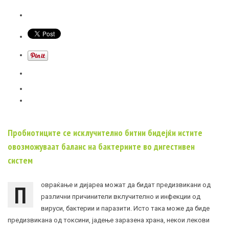
Пробиотиците се исклучително битни бидејќи истите
овозможуваат баланс на бактериите во дигестивен
систем
П
овраќање и дијареа можат да бидат предизвикани од
различни причинители вклучително и инфекции од
вируси, бактерии и паразити. Исто така може да биде
предизвикана од токсини, јадење заразена храна, некои лекови