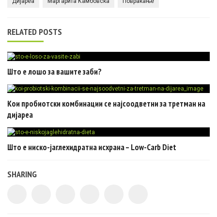
Дијареа
Маргарита Камбовска
Повраќање
RELATED POSTS
Што е лошо за вашите заби?
Кои пробиотски комбинации се најсоодветни за третман на
дијареа
Што е ниско-јаглехидратна исхрана – Low-Carb Diet
SHARING