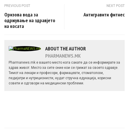
Post navigation
PREVIOUS POST
NEXT POST
Оризова вода за
Антигравити фитнес
одржување на здравјето
на косата
ABOUT THE AUTHOR
PHARMANEWS.MK
Pharmanews.mk е вашето место кога сакате да се информирате за
здрав живот. Место за сите оние кои се грижат за своето здравје.
Тимот на лекари и професори, фармацевти, стоматолози,
педијатри и нутриционисти, нудат стручна едукација, корисни
совети и одговори на медицински проблеми.