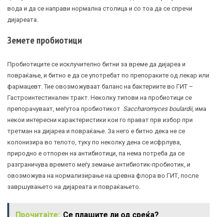
вода и да се направи нормална столица и со тоа да се спречи
дијареата.
Земете пробиотици
Пробиотиците се исклучително битни за време да дијареа и
повраќање, и битно е да се употребат по препораките од лекар или
фармацевт. Тие овозможуваат баланс на бактериите во ГИТ –
Гастроинтестинален тракт. Неколку типови на
пробиотици
се
препорачуваат, меѓутоа пробиотикот
Saccharomyces boulardii
, има
некои интересни карактеристики кои го прават прв избор при
третман на дијареа и повраќање. За него е битно дека не се
колонизира во телото, туку по неколку дена се исфрлува,
природно е отпорен на антибиотици, па нема потреба да се
разграничува времето меѓу земање антибиотик-
пробиотик
, и
овозможува на нормализирање на цревна флора во ГИТ, после
завршувањето на дијареата и повраќањето.
Прочитајте:
Се плашите ли од среќа?