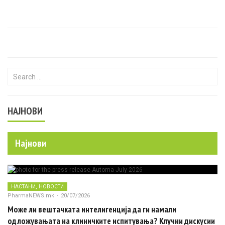
Search for:
НАЈНОВИ
Најнови
,
НАСТАНИ
НОВОСТИ
PharmaNEWS.mk
-
20/07/2026
Може ли вештачката интелигенција да ги намали
одложувањата на клиничките испитувања? Клучни дискусии