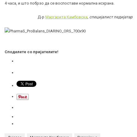
4 часа, и што побрзо да се воспостави нормална исхрана.
Д-р
Маргарита Камбовска
,
специјалист педијатар
Споделете со пријателите!