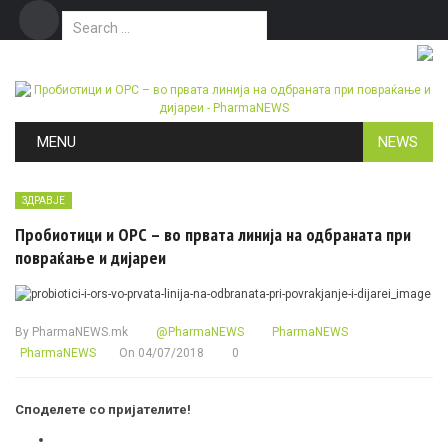
Search for:
Дома
Маркетинг
Контакт
Skip to content
MENU
NEWS
ЗДРАВЈЕ
Пробиотици и ОРС – во првата линија на одбраната при
повраќање и дијареи
By
PharmaNEWS.mk
@PharmaNEWS
PharmaNEWS
PharmaNEWS
On
04/07/2018
0
Споделете со пријателите!