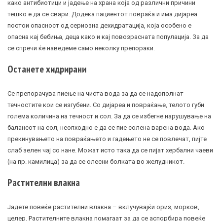
како антибиотици и јадење на храна која од различни причини
тешко е да се свари. Додека пациентот повраќа и има дијареа
постои опасност од сериозна дехидратација, која особено е
опасна кај бебиња, деца како и кај повозрасната популација. За да
се спречи ќе наведеме само неколку препораки.
Останете хидрирани
Се препорачува пиење на чиста вода за да се надополнат
течностите кои се изгубени. Со дијареа и повраќање, телото губи
голема количина на течност и сол. За да се избегне нарушување на
балансот на сол, неопходно е да се пие солена варена вода. Ако
прекинувањето на повраќањето и гадењето не се повлечат, пијте
слаб зелен чај со нане. Можат исто така да се пијат хербални чаеви
(на пр. камилица) за да се олесни болката во желудникот.
Растителни влакна
Јадете повеќе растителни влакна – вклучувајќи ориз, морков,
целер. Растителните влакна помагаат за да се аспорбира повеќе