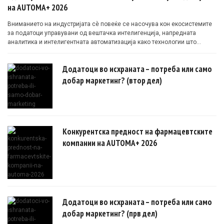
на AUTOMA+ 2026
Вниманието на индустријата сè повеќе се насочува кон екосистемите
за податоци управувани од вештачка интелигенција, напредната
аналитика и интелигентната автоматизација како технологии што
овозможуваат поефикасни клинички истражувања засновани на
докази.
Додатоци во исхраната – потреба или само
добар маркетинг? (втор дел)
Конкурентска предност на фармацевтските
компании на AUTOMA+ 2026
Додатоци во исхраната – потреба или само
добар маркетинг? (прв дел)