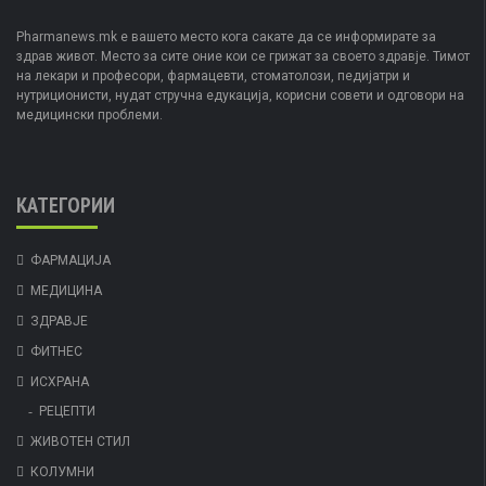
Pharmanews.mk е вашето место кога сакате да се информирате за
здрав живот. Место за сите оние кои се грижат за своето здравје. Тимот
на лекари и професори, фармацевти, стоматолози, педијатри и
нутриционисти, нудат стручна едукација, корисни совети и одговори на
медицински проблеми.
КАТЕГОРИИ
ФАРМАЦИЈА
МЕДИЦИНА
ЗДРАВЈЕ
ФИТНЕС
ИСХРАНА
РЕЦЕПТИ
ЖИВОТЕН СТИЛ
КОЛУМНИ