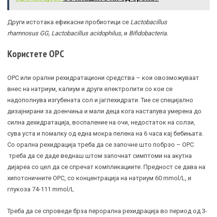
Други истотака ефикасни пробиотици се
Lactobacillus
rhamnosus GG, Lactobacillus acidophilus,
и
Bifidobacteria.
Користете ОРС
ОРС или орални рехидратациони средства – кои овозможуваат
внес на натриум, калиум и други електролити со кои се
надополнува изгубената сол и јаглехидрати. Тие се специјално
дизајнирани за доенчиња и мали деца кога настапува умерена до
силна дехидратација, воспаление на очи, недостаток на солзи,
сува уста и помалку од една мокра пелена на 6 часа кај бебињата.
Со орална рехидрација треба да се започне што побрзо – ОРС
треба да се даде веднаш штом започнат симптоми на акутна
дијареа со цел да се спречат компликациите. Предност се дава на
хипотоничните ОРС, со концентрација на натриум 60 mmol/L, и
глукоза 74-111 mmol/L
Треба да се спроведе брза перорална рехидрација во период од 3-