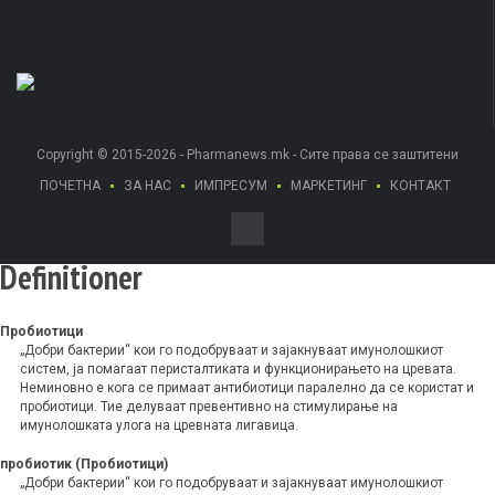
Copyright © 2015-2026 - Pharmanews.mk - Сите права се заштитени
ПОЧЕТНА
ЗА НАС
ИМПРЕСУМ
МАРКЕТИНГ
КОНТАКТ
Definitioner
Пробиотици
„Добри бактерии“ кои го подобруваат и зајакнуваат имунолошкиот
систем, ја помагаат перисталтиката и функционирањето на цревата.
Неминовно е кога се примаат антибиотици паралелно да се користат и
пробиотици. Тие делуваат превентивно на стимулирање на
имунолошката улога на цревната лигавица.
пробиотик (Пробиотици)
„Добри бактерии“ кои го подобруваат и зајакнуваат имунолошкиот