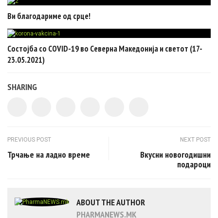
Ви благодариме од срце!
Состојба со COVID-19 во Северна Македонија и светот (17-
23.05.2021)
SHARING
Post navigation
PREVIOUS POST
NEXT POST
Трчање на ладно време
Вкусни новогодишни
подароци
ABOUT THE AUTHOR
PHARMANEWS.MK