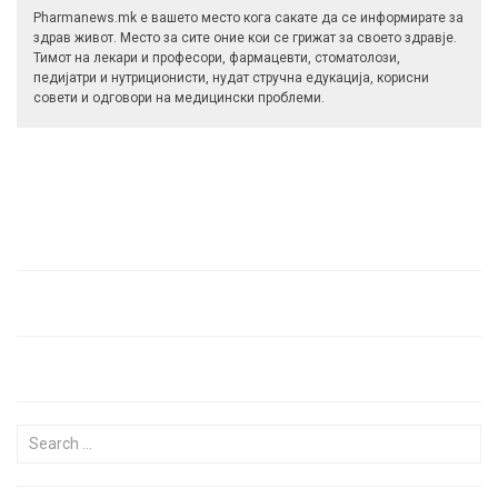
Pharmanews.mk е вашето место кога сакате да се информирате за
здрав живот. Место за сите оние кои се грижат за своето здравје.
Тимот на лекари и професори, фармацевти, стоматолози,
педијатри и нутриционисти, нудат стручна едукација, корисни
совети и одговори на медицински проблеми.
Search for: