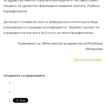
за здравство Никола Тодоров и претседателот на Самостојниот
синдикат за здравство, фармација и социјална заштита, Љубиша
Каранфиловски.
Договорот стапува во сила со февруарската плата која ќе биде
реализирана со корекција на коефициентот. Вкупниот процент на
корекцијата на платата е 36,9 отсто, истакна Каранфиловски….
Превземено од:
Министерство за здравство на Република
Македонија
Прочитајте повеќе»
Споделете со пријателите!