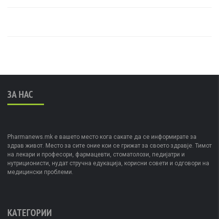
ЗА НАС
Pharmanews.mk е вашето место кога сакате да се информирате за
здрав живот. Место за сите оние кои се грижат за своето здравје. Тимот
на лекари и професори, фармацевти, стоматолози, педијатри и
нутриционисти, нудат стручна едукација, корисни совети и одговори на
медицински проблеми.
КАТЕГОРИИ