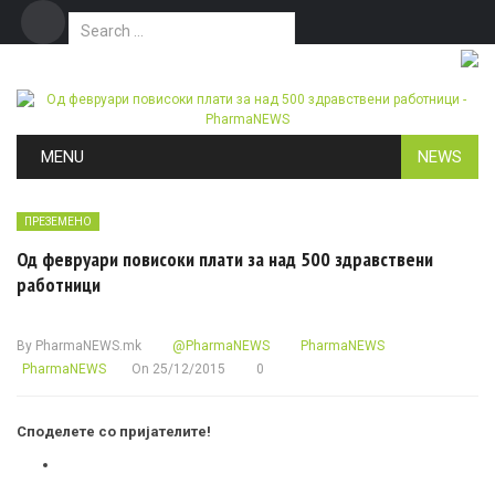
Search for:
Дома
Маркетинг
Контакт
Skip to content
MENU
NEWS
ПРЕЗЕМЕНО
Од февруари повисоки плати за над 500 здравствени
работници
By
PharmaNEWS.mk
@PharmaNEWS
PharmaNEWS
PharmaNEWS
On
25/12/2015
0
Споделете со пријателите!