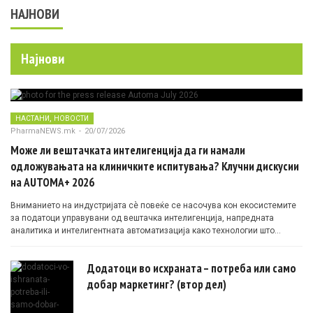
НАЈНОВИ
Најнови
,
НАСТАНИ
НОВОСТИ
PharmaNEWS.mk
-
20/07/2026
Може ли вештачката интелигенција да ги намали
одложувањата на клиничките испитувања? Клучни дискусии
на AUTOMA+ 2026
Вниманието на индустријата сè повеќе се насочува кон екосистемите
за податоци управувани од вештачка интелигенција, напредната
аналитика и интелигентната автоматизација како технологии што
овозможуваат поефикасни клинички истражувања засновани на
докази.
Додатоци во исхраната – потреба или само
добар маркетинг? (втор дел)