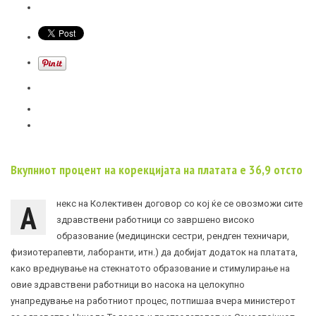
Вкупниот процент на корекцијата на платата е 36,9 отсто
А
некс на Колективен договор со кој
ќе се овозможи сите
здравствени работници со завршено високо
образование (медицински сестри, рендген техничари,
физиотерапевти, лаборанти, итн.) да добијат додаток на платата,
како вреднување на стекнатото образование и стимулирање на
овие здравствени работници во насока на целокупно
унапредување на работниот процес, потпишаа вчера министерот