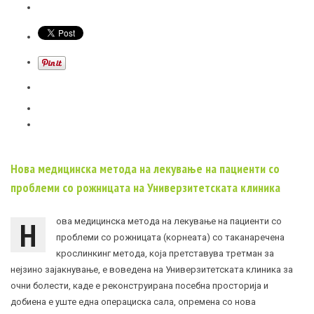
Нова медицинска метода на лекување на пациенти со
проблеми со рожницата на Универзитетската клиника
Н
ова медицинска метода на лекување на пациенти со
проблеми со рожницата (корнеата) со таканаречена
крослинкинг метода, која претставува третман за
нејзино зајакнување, е воведена на Универзитетската клиника за
очни болести, каде е реконструирана посебна просторија и
добиена е уште една операциска сала, опремена со нова