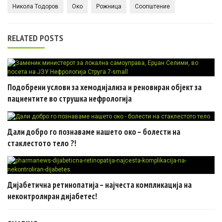
Никола Тодоров
Око
Рожница
Соопштение
RELATED POSTS
Подобрени услови за хемодијализа и реновиран објект за
пациентите во струшка нефрологија
Дали добро го познаваме нашето око – болести на
стаклестото тело ?!
Дијабетична ретинопатија – најчеста компликација на
неконтролиран дијабетес!