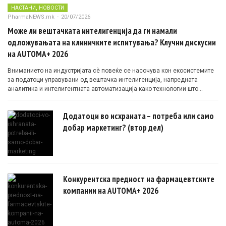
,
НАСТАНИ
НОВОСТИ
PharmaNEWS.mk
-
20/07/2026
Може ли вештачката интелигенција да ги намали
одложувањата на клиничките испитувања? Клучни дискусии
на AUTOMA+ 2026
Вниманието на индустријата сè повеќе се насочува кон екосистемите
за податоци управувани од вештачка интелигенција, напредната
аналитика и интелигентната автоматизација како технологии што
овозможуваат поефикасни клинички истражувања засновани на
докази.
Додатоци во исхраната – потреба или само
добар маркетинг? (втор дел)
Конкурентска предност на фармацевтските
компании на AUTOMA+ 2026