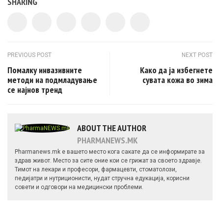
SHARING
Post navigation
PREVIOUS POST
NEXT POST
Помалку инвазивните
Како да ја избегнете
методи на подмладување
сувата кожа во зима
се најнов тренд
ABOUT THE AUTHOR
PHARMANEWS.MK
Pharmanews.mk е вашето место кога сакате да се информирате за
здрав живот. Место за сите оние кои се грижат за своето здравје.
Тимот на лекари и професори, фармацевти, стоматолози,
педијатри и нутриционисти, нудат стручна едукација, корисни
совети и одговори на медицински проблеми.