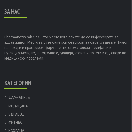
ЗА НАС
Pharmanews.mk е вашето место кога сакате да се информирате за
здрав живот. Место за сите оние кои се грижат за своето здравје. Тимот
на лекари и професори, фармацевти, стоматолози, педијатри и
нутриционисти, нудат стручна едукација, корисни совети и одговори на
медицински проблеми.
КАТЕГОРИИ
ФАРМАЦИЈА
МЕДИЦИНА
ЗДРАВЈЕ
ФИТНЕС
ИСХРАНА