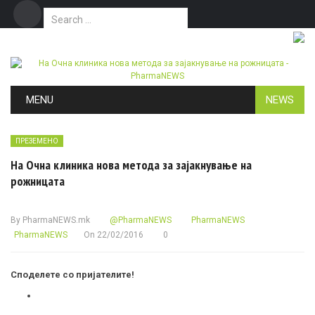
Search for:
Дома
Маркетинг
Контакт
Skip to content
MENU
NEWS
ПРЕЗЕМЕНО
На Очна клиника нова метода за зајакнување на
рожницата
By
PharmaNEWS.mk
@PharmaNEWS
PharmaNEWS
PharmaNEWS
On
22/02/2016
0
Споделете со пријателите!