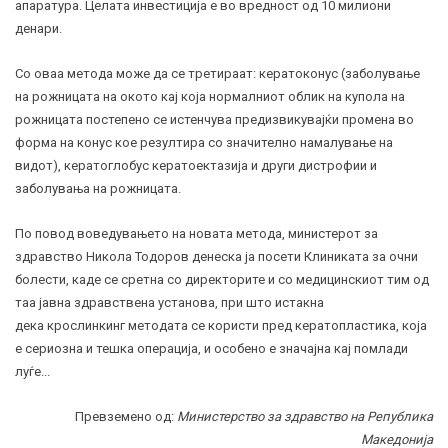
апаратура. Целата инвестиција е во вредност од 10 милиони
денари.
Со оваа метода може да се третираат: кератоконус (заболување
на рожницата на окото кај која нормалниот облик на купола на
рожницата постепено се истенчува предизвикувајќи промена во
форма на конус кое резултира со значително намалување на
видот), кератоглобус кератоектазија и други дистрофии и
заболувања на рожницата.
По повод воведувањето на новата метода, министерот за
здравство Никола Тодоров денеска ја посети Клиниката за очни
болести, каде се сретна со директорите и со медицинскиот тим од
таа јавна здравствена установа, при што истакна
дека крослинкинг методата се користи пред кератопластика, која
е сериозна и тешка операција, и особено е значајна кај помлади
луѓе
.
..
Превземено од:
Министерство за здравство на Република
Македонија