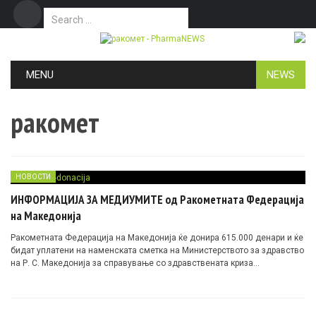
Search for:
Дома
Маркетинг
Контакт
Skip to content
MENU
NEWS
ракомет
НОВОСТИ
ИНФОРМАЦИЈА ЗА МЕДИУМИТЕ од Ракометната Федерација
на Македонија
Ракометната Федерација на Македонија ќе донира 615.000 денари и ќе
бидат уплатени на наменската сметка на Министерството за здравство
на Р. С. Македонија за справување со здравствената криза
предизвикана од вирусот Covid-19.