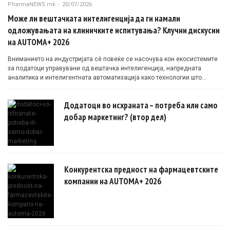
PharmaNEWS.mk
-
20/07/2026
Може ли вештачката интелигенција да ги намали
одложувањата на клиничките испитувања? Клучни дискусии
на AUTOMA+ 2026
Вниманието на индустријата сè повеќе се насочува кон екосистемите
за податоци управувани од вештачка интелигенција, напредната
аналитика и интелигентната автоматизација како технологии што
овозможуваат поефикасни клинички истражувања засновани на
докази.
Додатоци во исхраната – потреба или само
добар маркетинг? (втор дел)
Конкурентска предност на фармацевтските
компании на AUTOMA+ 2026