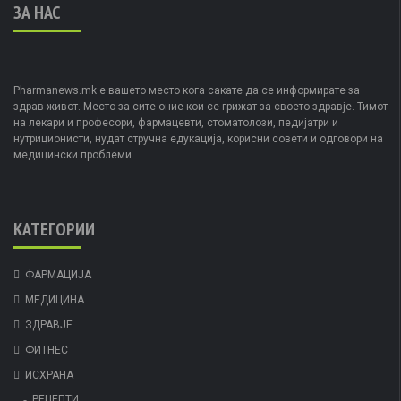
ЗА НАС
Pharmanews.mk е вашето место кога сакате да се информирате за
здрав живот. Место за сите оние кои се грижат за своето здравје. Тимот
на лекари и професори, фармацевти, стоматолози, педијатри и
нутриционисти, нудат стручна едукација, корисни совети и одговори на
медицински проблеми.
КАТЕГОРИИ
ФАРМАЦИЈА
МЕДИЦИНА
ЗДРАВЈЕ
ФИТНЕС
ИСХРАНА
РЕЦЕПТИ