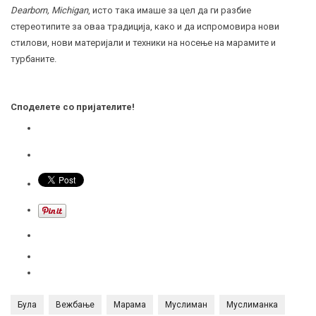
Dearborn, Michigan
, исто така имаше за цел да ги разбие
стереотипите за оваа традиција, како и да испромовира нови
стилови, нови материјали и техники на носење на марамите и
турбаните.
Споделете со пријателите!
Була
Вежбање
Марама
Муслиман
Муслиманка