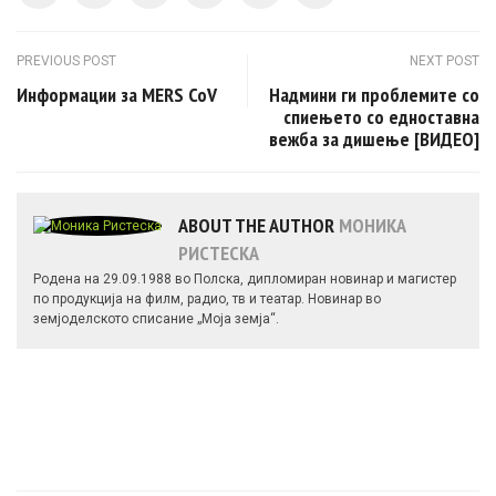
Post navigation
PREVIOUS POST
NEXT POST
Информации за MERS CoV
Надмини ги проблемите со
спиењето со едноставна
вежба за дишење [ВИДЕО]
ABOUT THE AUTHOR
МОНИКА
РИСТЕСКА
Родена на 29.09.1988 во Полска, дипломиран новинар и магистер
по продукција на филм, радио, тв и театар. Новинар во
земјоделското списание „Моја земја“.