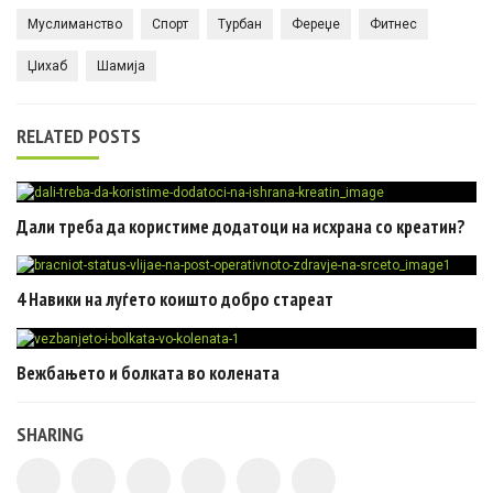
Муслиманство
Спорт
Турбан
Фереџе
Фитнес
Џихаб
Шамија
RELATED POSTS
Дали треба да користиме додатоци на исхрана со креатин?
4 Навики на луѓето коишто добро стареат
Вежбањето и болката во колената
SHARING