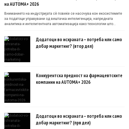
на AUTOMA+ 2026
Вниманието на индустријата сè повеќе се насочува кон екосистемите
за податоци управувани од вештачка интелигенција, напредната
аналитика и интелигентната автоматизација како технологии што
овозможуваат поефикасни клинички истражувања засновани на
докази.
Додатоци во исхраната – потреба или само
добар маркетинг? (втор дел)
Конкурентска предност на фармацевтските
компании на AUTOMA+ 2026
Додатоци во исхраната – потреба или само
добар маркетинг? (прв дел)