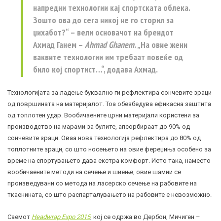
напредни технологии кај спортската облека.
Зошто ова до сега никој не го сторил за
џихабот?“ – вели основачот на брендот
Ахмад Ганем –
Ahmad Ghanem
. „На овие жени
ваквите технологии им требаат повеќе од
било кој спортист…“, додава Ахмад.
Технологијата за ладење буквално ги рефлектира сончевите зраци
од површината на материјалот. Тоа обезбедува ефикасна заштита
од топлотен удар. Вообичаените црни материјали користени за
производство на марами за булите, апсорбираат до 90% од
сончевите зраци. Оваа нова технологија рефлектира до 80% од
топлотните зраци, со што носењето на овие фереџиња особено за
време на спортувањето дава екстра комфорт. Исто така, наместо
вообичаените методи на сечење и шиење, овие шамии се
произведувани со метода на ласерско сечење на рабовите на
ткаенината, со што распарталувањето на рабовите е невозможно.
Саемот
Headwrap Expo 2015
, кој се одржа во Дербон, Мичиген –