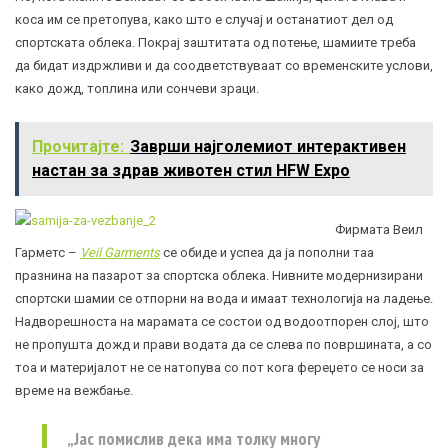
коса им се претопува, како што е случај и останатиот дел од
спортската облека. Покрај заштитата од потење, шамиите треба
да бидат издржливи и да соодветствуваат со временските услови,
како дожд, топлина или сончеви зраци.
Прочитајте:
Заврши најголемиот интерактивен
настан за здрав животен стил HFW Expo
Фирмата Веил
Гарметс –
Veil Garments
се обиде и успеа да ја пополни таа
празнина на пазарот за спортска облека. Нивните модернизирани
спортски шамии се отпорни на вода и имаат технологија на ладење.
Надворешноста на марамата се состои од водоотпорен слој, што
не пропушта дожд и прави водата да се слева по површината, а со
тоа и материјалот не се натопува со пот кога фереџето се носи за
време на вежбање.
„Јас помислив дека има толку многу