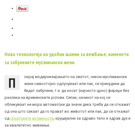
Нова технологија на удобни шамии за вежбање, наменети
за забулените муслимански жени
П
окрај модернизирањето на светот, некои муслимански
жени самостојно одлучуваат или пак, се принудени да
бидат забулени, т.е. да носат (најчесто црно) фереџе без
разлика на временските услови. Сепак, начинот на кој се
облекуваат не мора автоматски да значи дека треба да се откажат
од она што сакаат да го прават во животот или пак, да се откажат
од
спортските активности
, круцијални за здраво тело и здрав дух и
за квалитетно живеење.