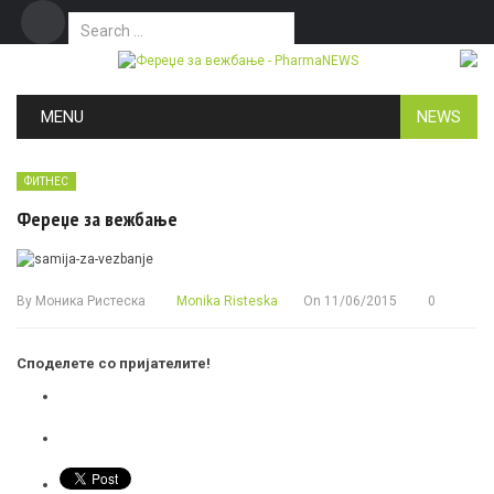
Search for:
Дома
Маркетинг
Контакт
Skip to content
MENU
NEWS
ФИТНЕС
Фереџе за вежбање
By
Моника Ристеска
Monika Risteska
On
11/06/2015
0
Споделете со пријателите!