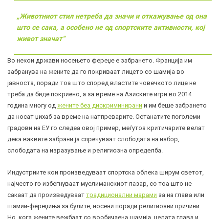
„Животниот стил нетреба да значи и откажување од она
што се сака, а особено не од спортските активности, кој
живот значат“
Во некои држави носењето фереџе е забрането. Франција им
забранува на жените да го покриваат лицето со шамија во
јавноста, поради тоа што според властите човечкото лице не
треба да биде покриено, а за време на Азиските игри во 2014
година многу од
жените беа дискриминирани
и им беше забрането
да носат џихаб за време на натпреварите. Останатите поголеми
градови на ЕУ го следеа овој пример, меѓутоа критичарите велат
дека ваквите забрани ја спречуваат слободата на избор,
слободата на изразување и религиозна определба.
Индустриите кои произведуваат спортска облека ширум светот,
најчесто го избегнуваат муслиманскиот пазар, со тоа што не
сакаат да произведуваат
традиционални марами
за на глава или
шамии-фереџиња за булите, носени поради религиозни причини.
Но, кога жените вежбаат со вообичаена шамија, целата глава и