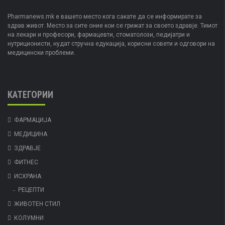
Pharmanews.mk е вашето место кога сакате да се информирате за
здрав живот. Место за сите оние кои се грижат за своето здравје. Тимот
на лекари и професори, фармацевти, стоматолози, педијатри и
нутриционисти, нудат стручна едукација, корисни совети и одговори на
медицински проблеми.
КАТЕГОРИИ
ФАРМАЦИЈА
МЕДИЦИНА
ЗДРАВЈЕ
ФИТНЕС
ИСХРАНА
РЕЦЕПТИ
ЖИВОТЕН СТИЛ
КОЛУМНИ