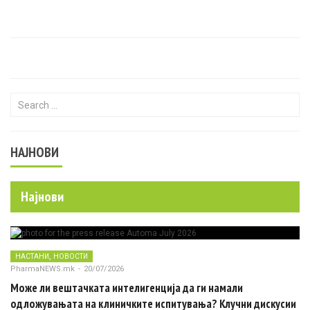
Search for:
НАЈНОВИ
Најнови
,
НАСТАНИ
НОВОСТИ
PharmaNEWS.mk
-
20/07/2026
Може ли вештачката интелигенција да ги намали
одложувањата на клиничките испитувања? Клучни дискусии