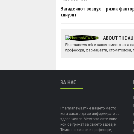
Post navigation
Загадениот воздух – ризик фактор
синузит
ABOUT THE A
Pharmanews.mk е вашето место кога сак
професори, фармацевти, стоматолози, п
ЗА НАС
Pharmanews.mk е вашето место
кога сакате да се информирате за
здрав живот. Место за сите оние
кои се грижат за своето здравје.
Тимот на лекари и професори,