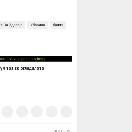
ал За Здравје
Убавина
Факти
 сум тоа во огледалото
NEXT POST