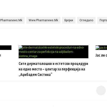
Pharmanews.mk
Www.pharmanews.mk
Бројки
Огледало
Порт
е
Јас ли
Сите дерматолошки и естетски процедури
на едно место – центар за перфекција на
„Аџибадем Систина“