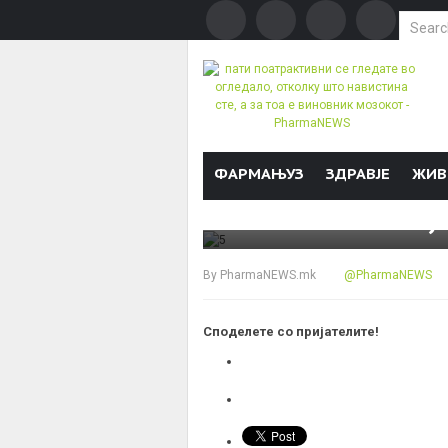
Search f
БРОЈКИ & ФАКТИ
пати поатракти
Skip to content
ФАРМАЊУЗ
ЗДРАВЈЕ
ЖИВ
навистина сте,
By
PharmaNEWS.mk
@PharmaNEWS
Споделете со пријателите!