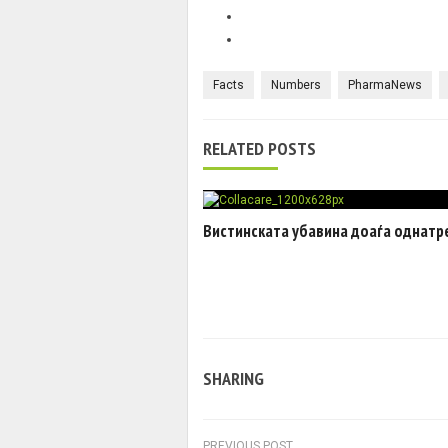
Facts
Numbers
PharmaNews
RELATED POSTS
Вистинската убавина доаѓа однатр
SHARING
PREVIOUS POST