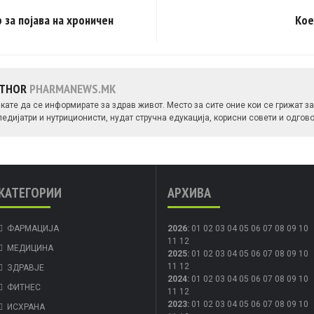
 за појава на хроничен
Кое
UTHOR
PHARMANEWS.MK
ате да се информирате за здрав живот. Место за сите оние кои се грижат за 
едијатри и нутриционисти, нудат стручна едукација, корисни совети и одго
КАТЕГОРИИ
АРХИВА
ФАРМАЦИЈА
2026
:
01
02
03
04
05
06
07
08
09
10
11
12
МЕДИЦИНА
2025
:
01
02
03
04
05
06
07
08
09
10
11
12
ЗДРАВЈЕ
2024
:
01
02
03
04
05
06
07
08
09
10
ФИТНЕС
11
12
2023
:
01
02
03
04
05
06
07
08
09
10
ИСХРАНА