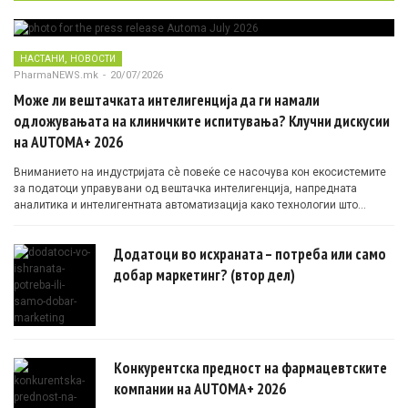
,
НАСТАНИ
НОВОСТИ
PharmaNEWS.mk
-
20/07/2026
Може ли вештачката интелигенција да ги намали
одложувањата на клиничките испитувања? Клучни дискусии
на AUTOMA+ 2026
Вниманието на индустријата сè повеќе се насочува кон екосистемите
за податоци управувани од вештачка интелигенција, напредната
аналитика и интелигентната автоматизација како технологии што
овозможуваат поефикасни клинички истражувања засновани на
докази.
Додатоци во исхраната – потреба или само
добар маркетинг? (втор дел)
Конкурентска предност на фармацевтските
компании на AUTOMA+ 2026