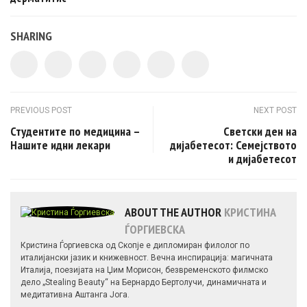
SHARING
Post navigation
PREVIOUS POST
NEXT POST
Студентите по медицина –
Светски ден на
Нашите идни лекари
дијабетесот: Семејството
и дијабетесот
ABOUT THE AUTHOR
КРИСТИНА
ЃОРГИЕВСКА
Кристина Ѓоргиевска од Скопје е дипломиран филолог по
италијански јазик и книжевност. Вечна инспирација: магичната
Италија, поезијата на Џим Морисон, безвременското филмско
дело „Stealing Beauty“ на Бернардо Бертолучи, динамичната и
медитативна Аштанга Јога.