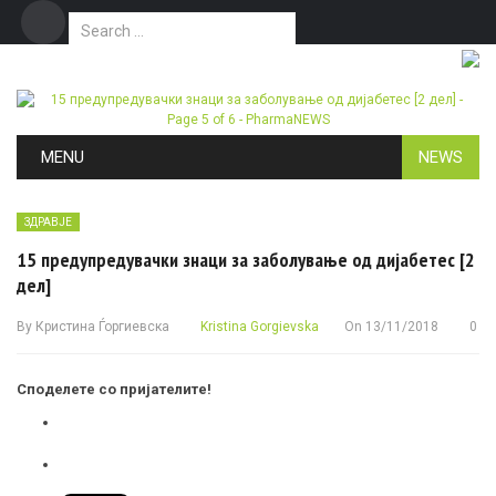
Search for:
Дома
Маркетинг
Контакт
Skip to content
MENU
NEWS
ЗДРАВЈЕ
15 предупредувачки знаци за заболување од дијабетес [2
дел]
By
Кристина Ѓоргиевска
Kristina Gorgievska
On
13/11/2018
0
Споделете со пријателите!