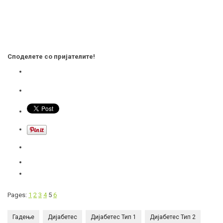
Споделете со пријателите!
Pages:
1
2
3
4
5
6
Гадење
Дијабетес
Дијабетес Тип 1
Дијабетес Тип 2