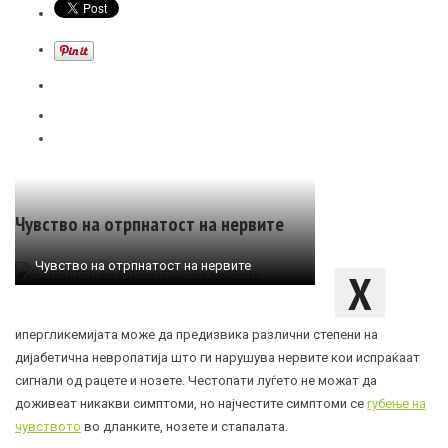
Чувство на отрпнатост на нервите
Чувство на отрпнатост на нервите
Х
ипергликемијата може да предизвика различни степени на
дијабетична невропатија што ги нарушува нервите кои испраќаат
сигнали од рацете и нозете. Честопати луѓето не можат да
доживеат никакви симптоми, но најчестите симптоми се
губење на
чувството
во дланките, нозете и стапалата.