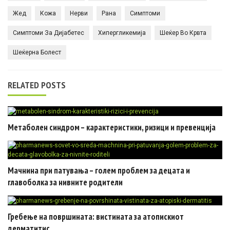
Жед
Кожа
Нерви
Рана
Симптоми
Симптоми За Дијабетес
Хипергликемија
Шеќер Во Крвта
Шеќерна Болест
RELATED POSTS
Метаболен синдром – карактеристики, ризици и превенција
Мачнина при патувања – голем проблем за децата и
главоболка за нивните родители
Гребење на површината: вистината за атопискиот
дерматитис