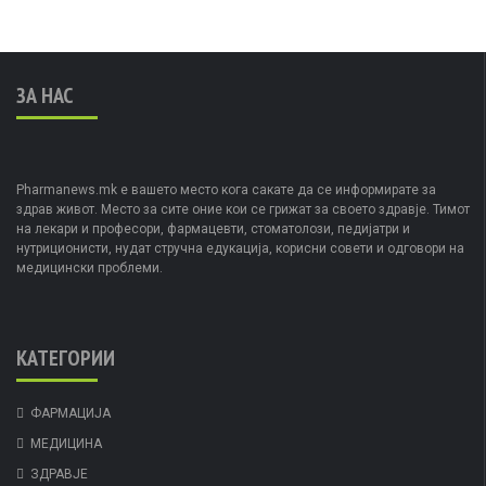
ЗА НАС
Pharmanews.mk е вашето место кога сакате да се информирате за
здрав живот. Место за сите оние кои се грижат за своето здравје. Тимот
на лекари и професори, фармацевти, стоматолози, педијатри и
нутриционисти, нудат стручна едукација, корисни совети и одговори на
медицински проблеми.
КАТЕГОРИИ
ФАРМАЦИЈА
МЕДИЦИНА
ЗДРАВЈЕ