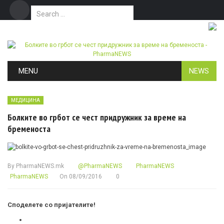
Search for:
Дома
Маркетинг
Контакт
Skip to content
MENU
NEWS
МЕДИЦИНА
Болките во грбот се чест придружник за време на
бременоста
By
PharmaNEWS.mk
@PharmaNEWS
PharmaNEWS
PharmaNEWS
On
08/09/2016
0
Споделете со пријателите!