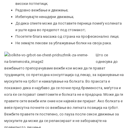
високи потпетици;
Редовно вежбање и движење;
Избегнувајте ненадејни движења;
Додека спиете може да поставите перница помеѓу колената
и уште една во пределот под стомакот;
Посетете блага масажа од страна на професионално лице;
Не земајте лекови за ублажување болки на своја рака.
Што се
однесува до
вежбањето препорачуваме вежби кои може да ги прават
трудниците, со претходна консултација од лекар, за зајакнување на
мускулите на грбот и намалување на болката. Во праксата е
покажано дека е најубаво да се почне пред бременоста, меѓутоа и
кога ќе се појават симптомите и болката не е предоцна. Може да ги
правите сите вежби или оние кои највеќе ви пријаат. Ако болката е
веќе присутна почнете со вежбање во легната позиција на грбот.
Вежбите правете ги постепено, со пауза после секое движење за
мускулите да може да се релаксираат и не заборавајте на
правилното дишење.