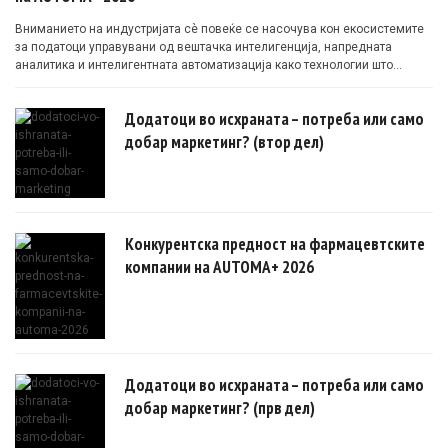
Вниманието на индустријата сè повеќе се насочува кон екосистемите
за податоци управувани од вештачка интелигенција, напредната
аналитика и интелигентната автоматизација како технологии што
овозможуваат поефикасни клинички истражувања засновани на
докази.
Додатоци во исхраната – потреба или само
добар маркетинг? (втор дел)
Конкурентска предност на фармацевтските
компании на AUTOMA+ 2026
Додатоци во исхраната – потреба или само
добар маркетинг? (прв дел)