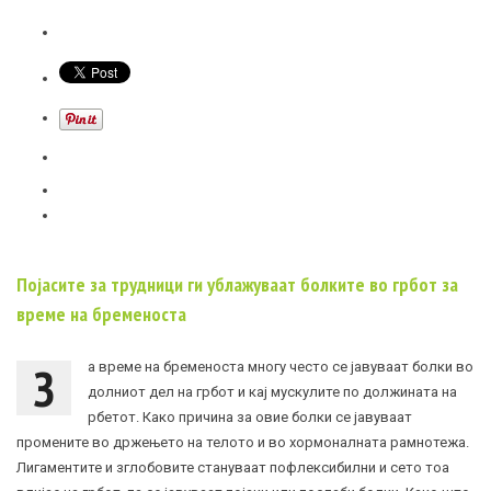
Појасите за трудници ги ублажуваат болките во грбот за
време на бременоста
З
а време на бременоста многу често се јавуваат болки во
долниот дел на грбот и кај мускулите по должината на
рбетот. Како причина за овие болки се јавуваат
промените во држењето на телото и во хормоналната рамнотежа.
Лигаментите и зглобовите стануваат пофлексибилни и сето тоа