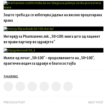
Зошто треба да се избегнува јадење на високо процесирана
храна
Интервју за Pharmanews.mk: „50>100: книга што од пациент
ве прави партнер во здравјето“
Излезе од печат „50>100“ – продолжението на „50=100“,
практичен водич за здравје и благосостојба
SHARING
Post navigation
PREVIOUS POST
NEXT POST