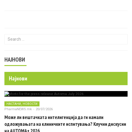
Search for:
НАЈНОВИ
Најнови
,
НАСТАНИ
НОВОСТИ
PharmaNEWS.mk
-
20/07/2026
Може ли вештачката интелигенција да ги намали
одложувањата на клиничките испитувања? Клучни дискусии
на AUTOMA+ 2026