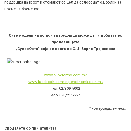
поддршка на грбот и стомакот со цел да ослободат од болки за
време на бременост.
Сите модели на појаси за трудници може да ги добиете во
продавницата
„СуперОрто“ која се наоѓа во С.Ц. Борис Трајковски
www.superortho.com.mk
www.facebook.com/superorthomk.com.mk
тел: 02/309-5002
моб: 070/215-994
* комерцијален текст
Споделете со пријателите!