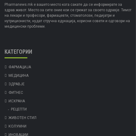
Pharmanews.mk е вашето место кога сакате да се информирате за
здрав живот. Место за сите оние кои се грижат за своето здравје. Тимот
на лекари и професори, фармацевти, стоматолози, педијатри и
нутриционисти, нудат стручна едукација, корисни совети и одговори на
медицински проблеми.
КАТЕГОРИИ
ФАРМАЦИЈА
МЕДИЦИНА
ЗДРАВЈЕ
ФИТНЕС
ИСХРАНА
РЕЦЕПТИ
ЖИВОТЕН СТИЛ
КОЛУМНИ
ИНОВАЦИИ