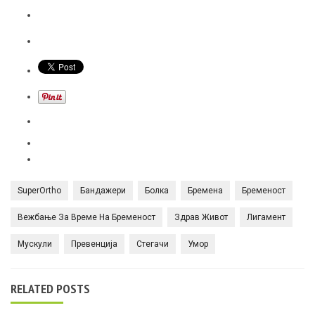
SuperOrtho
Бандажери
Болка
Бремена
Бременост
Вежбање За Време На Бременост
Здрав Живот
Лигамент
Мускули
Превенција
Стегачи
Умор
RELATED POSTS