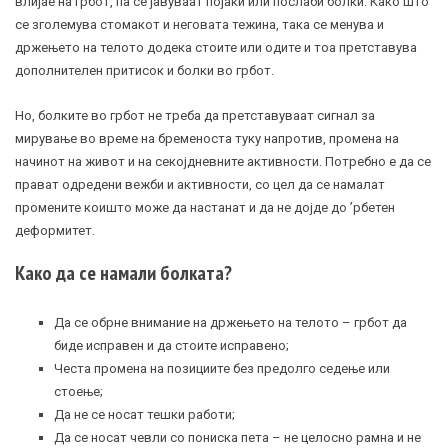
влијае на грбот, па се јавуваат појаки или послаби болки. Како што
се зголемува стомакот и неговата тежина, така се менува и
држењето на телото додека стоите или одите и тоа претставува
дополнителен притисок и болки во грбот.
Но, болките во грбот не треба да претставуваат сигнал за
мирување во време на бременоста туку напротив, промена на
начинот на живот и на секојдневните активности. Потребно е да се
прават одредени вежби и активности, со цел да се намалат
промените коишто може да настанат и да не дојде до ’рбетен
деформитет.
Како да се намали болката?
Да се обрне внимание на држењето на телото – грбот да
биде исправен и да стоите исправено;
Честа промена на позициите без предолго седење или
стоење;
Да не се носат тешки работи;
Да се носат чевли со пониска пета – не целосно рамна и не