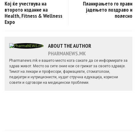
Кој ќе учествува на
Планирањето го прави
второто издание на
јадењето поздраво и
Health, Fitness & Wellness
полесно
Expo
ABOUT THE AUTHOR
PHARMANEWS.MK
Pharmanews.mk е вашето место кога сакате да се информирате за
здрав живот. Место за сите оние кои се грижат за своето здравје.
Тимот на лекари и професори, фармацевти, стоматолози,
педијатри и нутриционисти, нудат стручна едукација, корисни
совети и одговори на медицински проблеми.