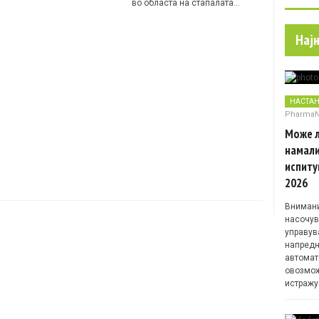
во областа на стапалата…
Нај
НАСТА
Pharma
Може л
намали
испиту
2026
Внимани
насочув
управув
напредн
автомат
овозмож
истражу