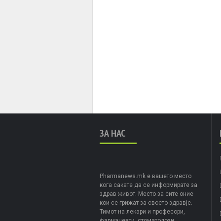
ЗА НАС
Pharmanews.mk е вашето место
кога сакате да се информирате за
здрав живот. Место за сите оние
кои се грижат за своето здравје.
Тимот на лекари и професори,
фармацевти, стоматолози,