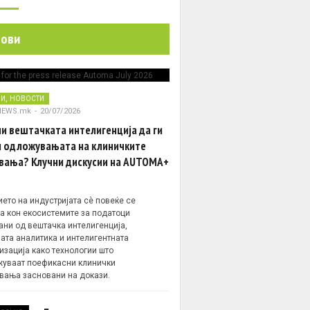
нови
,
НИ
НОВОСТИ
NEWS.mk
-
20/07/2026
и вештачката интелигенција да ги
 одложувањата на клиничките
вања? Клучни дискусии на AUTOMA+
ето на индустријата сè повеќе се
а кон екосистемите за податоци
ани од вештачка интелигенција,
ата аналитика и интелигентната
изација како технологии што
уваат поефикасни клинички
вања засновани на докази.