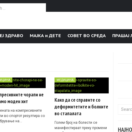
or:
ЕЈ ЗДРАВО
МАЈКА и ДЕТЕ
СОВЕТ ВО СРЕДА
ПРАШАЈ 
ИЦИНА
МЕДИЦИНА
пресивните чорапи не
Како да се справите со
амо моден хит
деформитетите и болките
Search f
ената на компресивните
во стапалата
пи во спортот резултира со
брување на…
Голем број на болести се
манифестираат преку промени
НАЈН