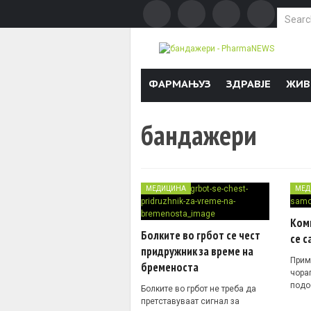
Search f
Skip to content
ФАРМАЊУЗ
ЗДРАВЈЕ
ЖИВ
бандажери
МЕДИЦИНА
МЕД
Ком
Болките во грбот се чест
се с
придружник за време на
Прим
бременоста
чора
подо
Болките во грбот не треба да
претставуваат сигнал за