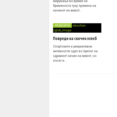
мирување во време на
бременоста туку промена на
начинот на живот…
МЕДИЦИНА
Повреди на скочен зглоб
Спортските и рекреативни
активности одат во прилог на
здравиот начин на живот, но
носат и…