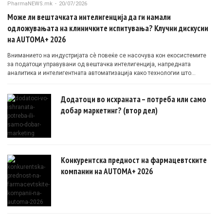
PharmaNEWS.mk
-
20/07/2026
Може ли вештачката интелигенција да ги намали
одложувањата на клиничките испитувања? Клучни дискусии
на AUTOMA+ 2026
Вниманието на индустријата сè повеќе се насочува кон екосистемите
за податоци управувани од вештачка интелигенција, напредната
аналитика и интелигентната автоматизација како технологии што
овозможуваат поефикасни клинички истражувања засновани на
докази.
Додатоци во исхраната – потреба или само
добар маркетинг? (втор дел)
Конкурентска предност на фармацевтските
компании на AUTOMA+ 2026