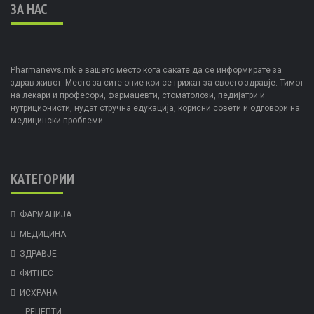
ЗА НАС
Pharmanews.mk е вашето место кога сакате да се информирате за
здрав живот. Место за сите оние кои се грижат за своето здравје. Тимот
на лекари и професори, фармацевти, стоматолози, педијатри и
нутриционисти, нудат стручна едукација, корисни совети и одговори на
медицински проблеми.
КАТЕГОРИИ
ФАРМАЦИЈА
МЕДИЦИНА
ЗДРАВЈЕ
ФИТНЕС
ИСХРАНА
РЕЦЕПТИ