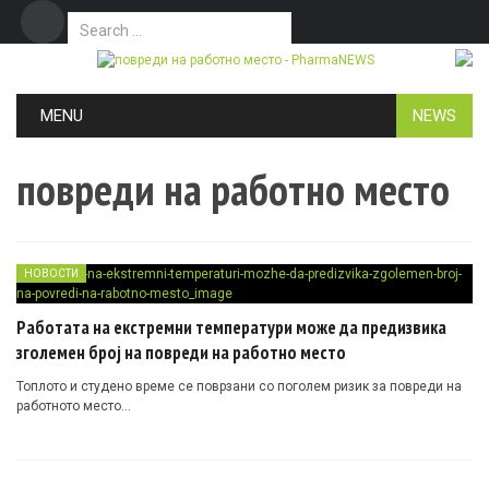
Search for:
Дома
Маркетинг
Контакт
Skip to content
MENU
NEWS
повреди на работно место
НОВОСТИ
Работата на екстремни температури може да предизвика
зголемен број на повреди на работно место
Топлото и студено време се поврзани со поголем ризик за повреди на
работното место…