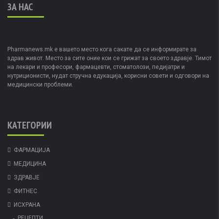
ЗА НАС
Pharmanews.mk е вашето место кога сакате да се информирате за
здрав живот. Место за сите оние кои се грижат за своето здравје. Тимот
на лекари и професори, фармацевти, стоматолози, педијатри и
нутриционисти, нудат стручна едукација, корисни совети и одговори на
медицински проблеми.
КАТЕГОРИИ
ФАРМАЦИЈА
МЕДИЦИНА
ЗДРАВЈЕ
ФИТНЕС
ИСХРАНА
РЕЦЕПТИ