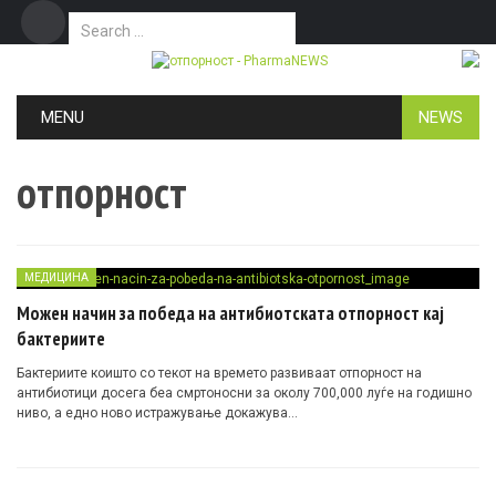
Search for:
Дома
Маркетинг
Контакт
Skip to content
MENU
NEWS
отпорност
МЕДИЦИНА
Можен начин за победа на антибиотската отпорност кај
бактериите
Бактериите коишто со текот на времето развиваат отпорност на
антибиотици досега беа смртоносни за околу 700,000 луѓе на годишно
ниво, а едно ново истражување докажува…