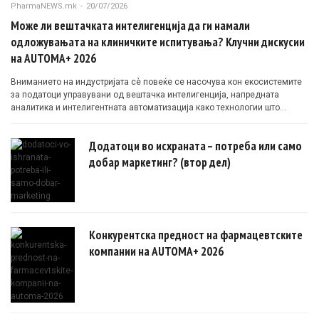
PharmaNEWS.mk
-
20/07/2026
Може ли вештачката интелигенција да ги намали
одложувањата на клиничките испитувања? Клучни дискусии
на AUTOMA+ 2026
Вниманието на индустријата сè повеќе се насочува кон екосистемите
за податоци управувани од вештачка интелигенција, напредната
аналитика и интелигентната автоматизација како технологии што
овозможуваат поефикасни клинички истражувања засновани на
докази.
Додатоци во исхраната – потреба или само
добар маркетинг? (втор дел)
Конкурентска предност на фармацевтските
компании на AUTOMA+ 2026