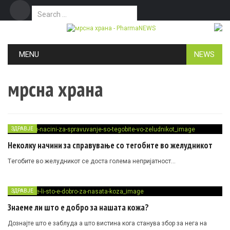
Search for:
Дома
Маркетинг
Контакт
Skip to content
MENU
NEWS
мрсна храна
ЗДРАВЈЕ
Неколку начини за справување со тегобите во желудникот
Tегобите во желудникот се доста голема непријатност…
ЗДРАВЈЕ
Знаеме ли што е добро за нашата кожа?
Дознајте што е заблуда а што вистина кога станува збор за нега на