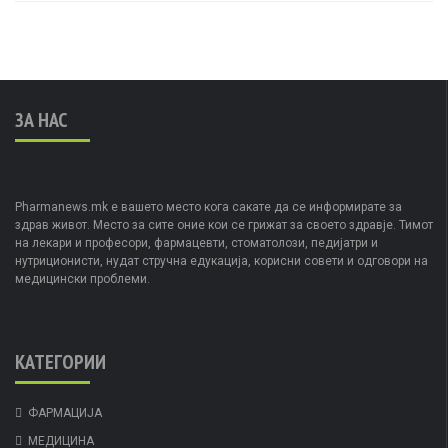
ЗА НАС
Pharmanews.mk е вашето место кога сакате да се информирате за
здрав живот. Место за сите оние кои се грижат за своето здравје. Тимот
на лекари и професори, фармацевти, стоматолози, педијатри и
нутриционисти, нудат стручна едукација, корисни совети и одговори на
медицински проблеми.
КАТЕГОРИИ
ФАРМАЦИЈА
МЕДИЦИНА