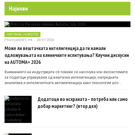
Најнови
,
НАСТАНИ
НОВОСТИ
PharmaNEWS.mk
-
20/07/2026
Може ли вештачката интелигенција да ги намали
одложувањата на клиничките испитувања? Клучни дискусии
на AUTOMA+ 2026
Вниманието на индустријата сè повеќе се насочува кон екосистемите
за податоци управувани од вештачка интелигенција, напредната
аналитика и интелигентната автоматизација како технологии што
овозможуваат поефикасни клинички истражувања засновани на
докази.
Додатоци во исхраната – потреба или само
добар маркетинг? (втор дел)