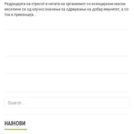
Редукцијата на стресот и негата на организмот со есенцијални масни
киселини се од клучно значење за одржување на добар
имунитет
, а со
тоа и превенција…
Search for:
НАЈНОВИ