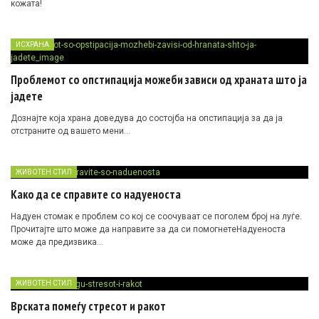
кожата!
ИСХРАНА
Проблемот со опстипација можеби зависи од храната што ја
јадете
Дознајте која храна доведува до состојба на опстипација за да ја
отстраните од вашето мени…
ЖИВОТЕН СТИЛ
Како да се справите со надуеноста
Надуен стомак е проблем со кој се соочуваат се поголем број на луѓе.
Прочитајте што може да направите за да си помогнетеНадуеноста
може да предизвика…
ЖИВОТЕН СТИЛ
Врската помеѓу стресот и ракот