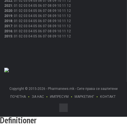
2022
:
01
02
03
04
05
06
07
08
09
10
11
12
2021
:
01
02
03
04
05
06
07
08
09
10
11
12
2020
:
01
02
03
04
05
06
07
08
09
10
11
12
2019
:
01
02
03
04
05
06
07
08
09
10
11
12
2018
:
01
02
03
04
05
06
07
08
09
10
11
12
2017
:
01
02
03
04
05
06
07
08
09
10
11
12
2016
:
01
02
03
04
05
06
07
08
09
10
11
12
2015
:
01
02
03
04
05
06
07
08
09
10
11
12
Copyright © 2015-2026 - Pharmanews.mk - Сите права се заштитени
ПОЧЕТНА
ЗА НАС
ИМПРЕСУМ
МАРКЕТИНГ
КОНТАКТ
Definitioner