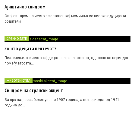
Ајнштанов синдром
Овој синдром најчесто е застапен кај момчиња со високо едуцирани
родители
СРЕЌНО ДЕТЕ
Зошто децата пелтечат?
Пелтечењето е често кај децата на рана возраст, односно во периодот
помеѓу втората…
ЖИВОТЕН СТИЛ
Синдром на странски акцент
За прв пат, се забележува во 1907 година, а во периодот од 1941
година до…