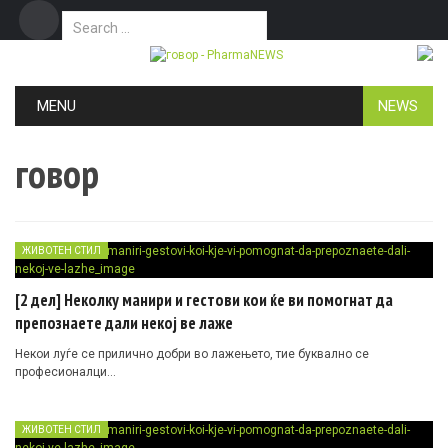
Search for:
Дома
Маркетинг
Контакт
Skip to content
MENU
NEWS
говор
ЖИВОТЕН СТИЛ
[2 дел] Неколку манири и гестови кои ќе ви помогнат да
препознаете дали некој ве лаже
Некои луѓе се прилично добри во лажењето, тие буквално се
професионалци…
ЖИВОТЕН СТИЛ