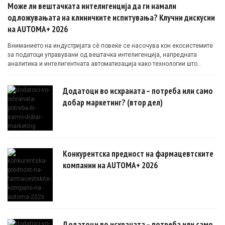
Може ли вештачката интелигенција да ги намали
одложувањата на клиничките испитувања? Клучни дискусии
на AUTOMA+ 2026
Вниманието на индустријата сè повеќе се насочува кон екосистемите
за податоци управувани од вештачка интелигенција, напредната
аналитика и интелигентната автоматизација како технологии што
овозможуваат поефикасни клинички истражувања засновани на
докази.
Додатоци во исхраната – потреба или само
добар маркетинг? (втор дел)
Конкурентска предност на фармацевтските
компании на AUTOMA+ 2026
Додатоци во исхраната – потреба или само