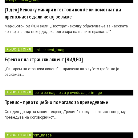
[1 дел] Неколку манири и гестови кои ќе ви помогнат да
препознаете дали некој ве лаже
Марк Ботон од ФБИ вели: „Постојат неколку објаснувања за насоката
кон која гледа некој додека одговара на вашите прашања!“
ЖИВОТЕН СТИЛ
Ефектот на странски акцент [ВИДЕО]
„Синдром на странски акцент“ – приказна што луѓето треба да ја
раскажат…
ЖИВОТЕН СТИЛ
Тревис – првото џебно помагало за преведување
Со еден допир на малиот екран, „Тревис“ го слуша вашиот говор, му
преведува на соговорникот…
ЖИВОТЕН СТИЛ