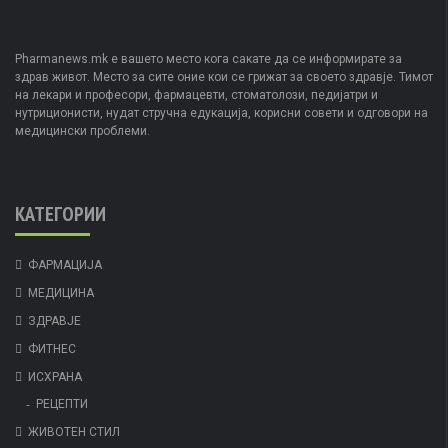
Pharmanews.mk е вашето место кога сакате да се информирате за
здрав живот. Место за сите оние кои се грижат за своето здравје. Тимот
на лекари и професори, фармацевти, стоматолози, педијатри и
нутриционисти, нудат стручна едукација, корисни совети и одговори на
медицински проблеми.
КАТЕГОРИИ
ФАРМАЦИЈА
МЕДИЦИНА
ЗДРАВЈЕ
ФИТНЕС
ИСХРАНА
РЕЦЕПТИ
ЖИВОТЕН СТИЛ