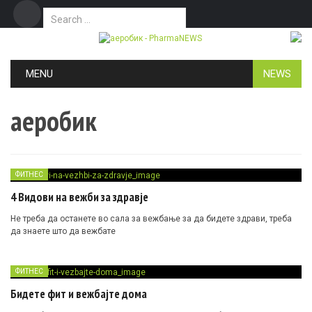
Search for:
Дома
Маркетинг
Контакт
Skip to content
MENU
NEWS
аеробик
ФИТНЕС
4 Видови на вежби за здравје
Не треба да останете во сала за вежбање за да бидете здрави, треба
да знаете што да вежбате
ФИТНЕС
Бидете фит и вежбајте дома