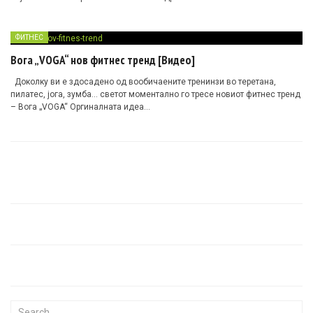
ФИТНЕС
Вога „VOGA“ нов фитнес тренд [Видео]
Доколку ви е здосадено од вообичаените тренинзи во теретана,
пилатес, јога, зумба… светот моментално го тресе новиот фитнес тренд
– Вога „VOGA“ Оргиналната идеа…
Search for: