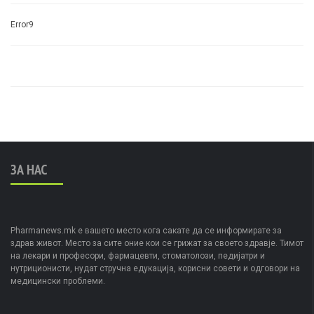
Error9
ЗА НАС
Pharmanews.mk е вашето место кога сакате да се информирате за
здрав живот. Место за сите оние кои се грижат за своето здравје. Тимот
на лекари и професори, фармацевти, стоматолози, педијатри и
нутриционисти, нудат стручна едукација, корисни совети и одговори на
медицински проблеми.