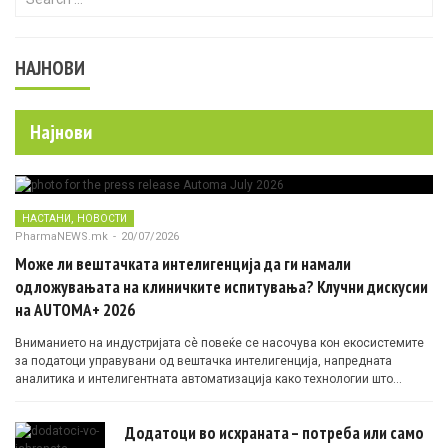
НАЈНОВИ
Најнови
,
НАСТАНИ
НОВОСТИ
PharmaNEWS.mk
-
20/07/2026
Може ли вештачката интелигенција да ги намали
одложувањата на клиничките испитувања? Клучни дискусии
на AUTOMA+ 2026
Вниманието на индустријата сè повеќе се насочува кон екосистемите
за податоци управувани од вештачка интелигенција, напредната
аналитика и интелигентната автоматизација како технологии што
овозможуваат поефикасни клинички истражувања засновани на
докази.
Додатоци во исхраната – потреба или само