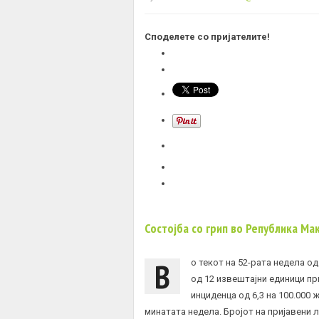
Споделете со пријателите!
Состојба со грип во Република Ма
В
о текот на 52-рата недела од
од 12 извештајни единици при
инциденца од 6,3 на 100.000
минатата недела. Бројот на пријавени 