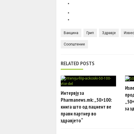
Вакцина
Грип
Здравје
Изве
Соопштение
RELATED POSTS
Изле
Интервју за
про
Pharmanews.mk: „50>100:
„50=
книга што од пациент ве
за з
прави партнер во
здравјето“