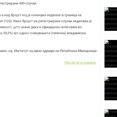
егистрирани 449 случаи.
 е над бројот кој ја означува неделната граница на
п (120). Иако бројот на регистрирани случаи неделава ја
тивност, што значи дека и официјално влеговме во
(за 59,2%) во однос очекуваната (типична) епидемиска
мено од:
Институт за јавно здравје на Република Македонија
Прочитајте повеќе»