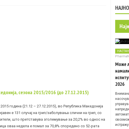
НАЈН
Нај
НАСТА
Pharma
Може л
намали
испиту
2026
кедонија, сезона 2015/2016 (до 27.12.2015)
Внимани
насочув
управув
 2015 година (21.12 – 27.12.2015), во Република Македонија
напредн
јавен е 131 случај на грип/заболувања слични на грип, со
автомат
 жители, што претставува зголемување за 20,2% во однос на
овозмож
истражу
лица оваа недела е помал за 70,8% споредено со 52-рата