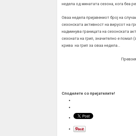
недела од минатата сезона, кога беа р
Оваа недела пријавениот број на случаи
сезонската активност на вирусот на гри
надминува границата на сезонската ак
сезоната на грип, значително е помал 
крива на грип за оваа недела
…
Превзе
Споделете со пријателите!