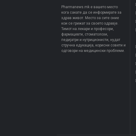
Pharmanews.mk е вашето место
кога сакате да се информирате за
здрав живот. Место за сите оние
кои се грижат за своето здравје.
Тимот на лекари и професори,
фармацевти, стоматолози,
педијатри и нутриционисти, нудат
стручна едукација, корисни совети и
одговори на медицински проблеми.