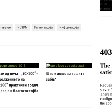
стување
ИЈЗРМ
Имунизација
Информација
зе од печат „50>100“ –
Што е лошо за вашите
должението на
заби?
100“, практичен водич
дравје и благосостојба