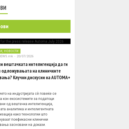
ОВИ
нови
,
НИ
НОВОСТИ
NEWS.mk
-
20/07/2026
и вештачката интелигенција да ги
 одложувањата на клиничките
вања? Клучни дискусии на AUTOMA+
ето на индустријата сè повеќе се
а кон екосистемите за податоци
ани од вештачка интелигенција,
ата аналитика и интелигентната
изација како технологии што
уваат поефикасни клинички
вања засновани на докази.