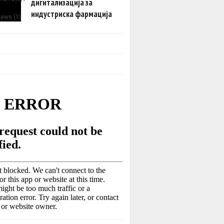
дигитализација за
индустриска фармација