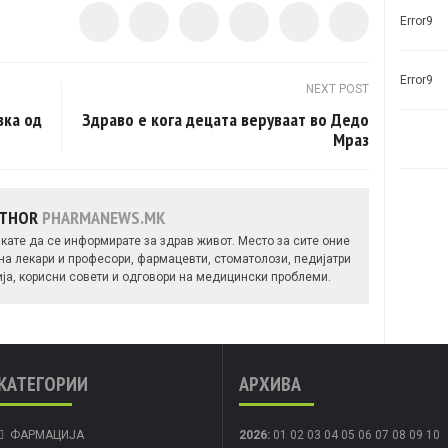
Error9
Error9
NEXT POST
вка од
Здраво е кога децата веруваат во Дедо
Мраз
UTHOR
PHARMANEWS.MK
кате да се информирате за здрав живот. Место за сите оние
 на лекари и професори, фармацевти, стоматолози, педијатри
ија, корисни совети и одговори на медицински проблеми.
КАТЕГОРИИ
АРХИВА
ФАРМАЦИЈА
2026
:
01
02
03
04
05
06
07
08
09
10