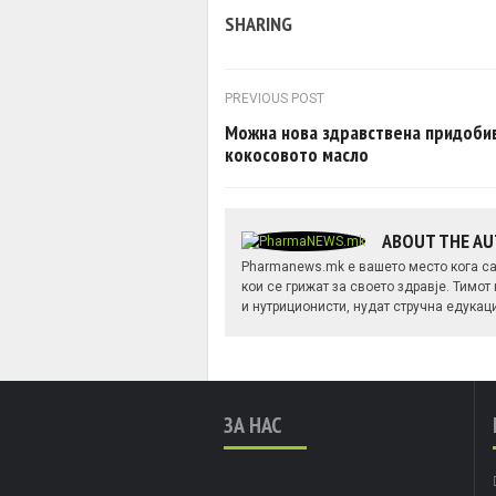
SHARING
Post navigation
PREVIOUS POST
Можна нова здравствена придоби
кокосовото масло
ABOUT THE A
Pharmanews.mk е вашето место кога са
кои се грижат за своето здравје. Тимот
и нутриционисти, нудат стручна едукац
ЗА НАС