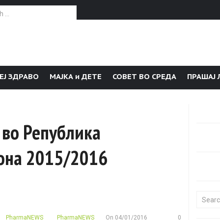
or:
ЕЈ ЗДРАВО
МАЈКА и ДЕТЕ
СОВЕТ ВО СРЕДА
ПРАШАЈ 
п во Република
зона 2015/2016
Search f
PharmaNEWS
PharmaNEWS
On
04/01/2016
0