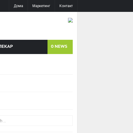
Дома
Маркетинг
Контакт
ЛЕКАР
0
NEWS
or: