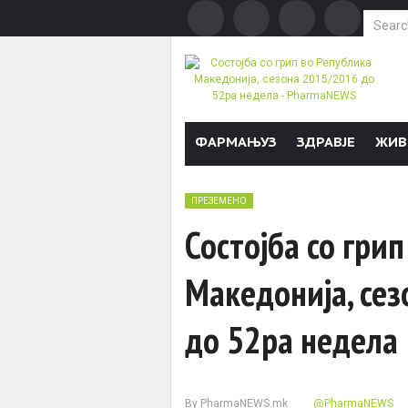
Search f
Skip to content
ФАРМАЊУЗ
ЗДРАВЈЕ
ЖИВ
ПРЕЗЕМЕНО
Состојба со гри
Македонија, се
до 52ра недела
By
PharmaNEWS.mk
@PharmaNEWS