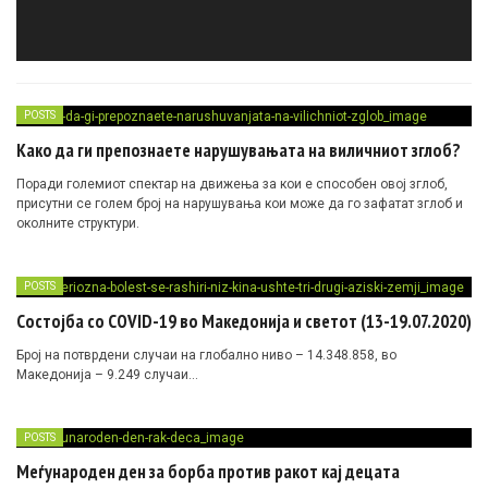
POSTS
Како да ги препознаете нарушувањата на виличниот зглоб?
Поради големиот спектар на движења за кои е способен овој зглоб,
присутни се голем број на нарушувања кои може да го зафатат зглоб и
околните структури.
POSTS
Состојба со COVID-19 во Македонија и светот (13-19.07.2020)
Број на потврдени случаи на глобално ниво – 14.348.858, во
Македонија – 9.249 случаи…
POSTS
Меѓународен ден за борба против ракот кај децата