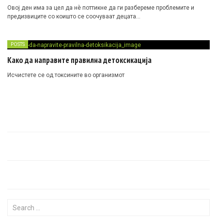
Овој ден има за цел да нè поттикне да ги разбереме проблемите и
предизвиците со коишто се соочуваат децата…
POSTS
Како да направите правилна детоксикација
Исчистете се од токсините во организмот
Search for: