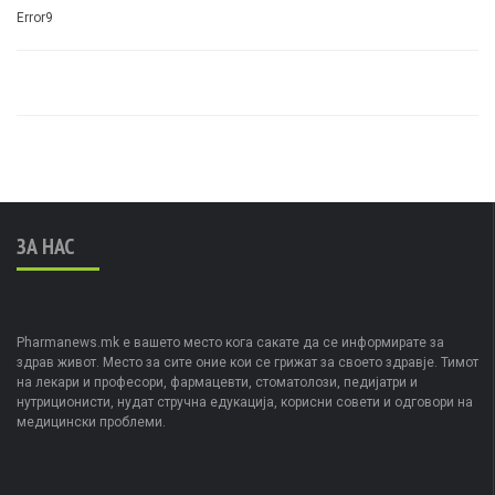
Error9
ЗА НАС
Pharmanews.mk е вашето место кога сакате да се информирате за
здрав живот. Место за сите оние кои се грижат за своето здравје. Тимот
на лекари и професори, фармацевти, стоматолози, педијатри и
нутриционисти, нудат стручна едукација, корисни совети и одговори на
медицински проблеми.