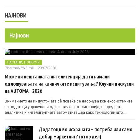
НАЈНОВИ
Најнови
,
НАСТАНИ
НОВОСТИ
PharmaNEWS.mk
-
20/07/2026
Може ли вештачката интелигенција да ги намали
одложувањата на клиничките испитувања? Клучни дискусии
на AUTOMA+ 2026
Вниманието на индустријата сè повеќе се насочува кон екосистемите
за податоци управувани од вештачка интелигенција, напредната
аналитика и интелигентната автоматизација како технологии што
овозможуваат поефикасни клинички истражувања засновани на
докази.
Додатоци во исхраната – потреба или само
добар маркетинг? (втор дел)