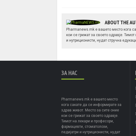
ABOUT THE A
Pharmanews.mk е вашето место кога са
кои се грижат за своето здравје. Тимот
и нутриционисти, нудат стручна едукац
ЗА НАС
Pharmanews.mk е вашето место
кога сакате да се информирате за
здрав живот. Место за сите оние
кои се грижат за своето здравје.
Тимот на лекари и професори,
фармацевти, стоматолози,
педијатри и нутриционисти, нудат