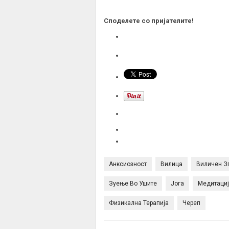
Споделете со пријателите!
Анксиозност
Вилица
Виличен З
Зуење Во Ушите
Јога
Медитаци
Физикална Терапија
Череп