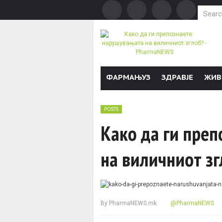
Search f
Skip to content
ФАРМАЊУЗ
ЗДРАВЈЕ
ЖИВ
POSTS
Како да ги пре
на виличниот зг
By
PharmaNEWS.mk
@PharmaNEWS