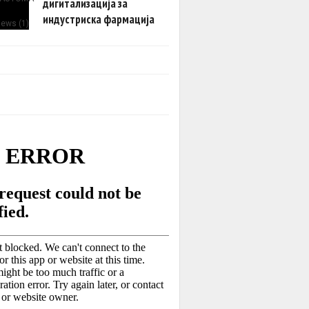
дигитализација за
индустриска фармација