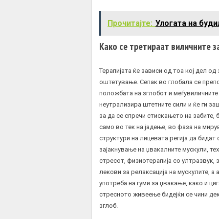
Прочитајте:
Улогата на буди
Како се третираат виличните 
Терапијата ќе зависи од тоа кој дел од
оштетување. Сепак во глобала се препо
положбата на зглобот и меѓувиличните 
неутрализира штетните сили и ќе ги за
за да се спречи стискањето на забите, 
само во тек на јадење, во фаза на миру
структури на лицевата регија да бидат
зајакнување на џвакалните мускули, тех
стресот, физиотерапија со ултразвук, 
лекови за релаксација на мускулите, а 
употреба на гуми за џвакање, како и ци
стресното живеење бидејќи се чини де
зглоб.