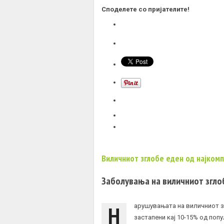
Споделете со пријателите!
Виличниот зглобе еден од најком
Заболувања на виличниот згло
Н
арушувањата на виличниот з
застапени кај 10-15% од поп