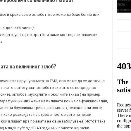
ање и крцкање во зглобот, кое може да биде болно или
 на долната вилица
лицето, ушите, во вратот и рамениот појас и тензиски
ја
ата на виличниот зглоб?
ричина за нарушувањата на ТМЗ, ова може да се должи на
зички го оштетуваат зглобот како што се повреда во
ските, зглобот, мускулите и околните ткива ( на пример
 парафункции-движења на вилицата кои не се функционални,
ите или бруксизам, гризење на молив, пенкало или нокти.
и како реакцијата на стрес и постоењето на некои
кои влијаат врз појавата на овие заболувања. Истот така
кај млади луѓе од 20-40 години, и почесто кај жени.