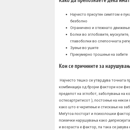
Најчесто присутен симптом е пук
безболно
Ограничено и отежнато движење
Болки во зглобовите, мускулите, 
главоболки во слепоочната реги
Зуење во ушите
Прекумерно трошење на забите
Кои се причините за нарушувањ
Најчесто тешко се утврдува точната п
комбинација од бројни фактори кои фи
пределот на зглобот, заболувања на ко
остеоартритисот ), постоење на некои
како што е чкрипење и стискање на заб
Меѓутоа постојат и психолошки фактор
психички нарушувања како депресијата 
и возраста е фактор, па така се јавува 