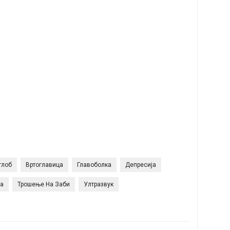
глоб
Вртоглавица
Главоболка
Депресија
ја
Трошење На Заби
Ултразвук