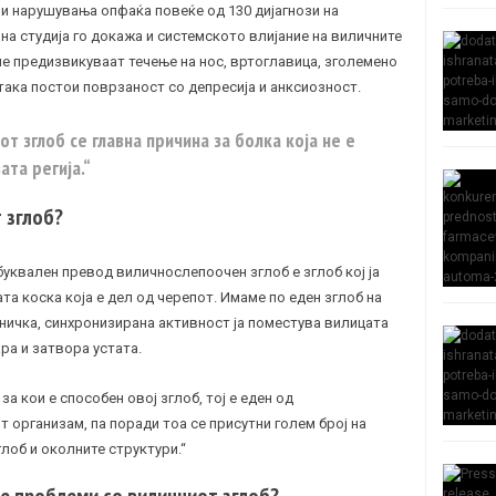
 нарушувања опфаќа повеќе од 130 дијагнози на
а студија го докажа и системското влијание на виличните
ие предизвикуваат течење на нос, вртоглавица, зголемено
 така постои поврзаност со депресија и
анксиозност
.
т зглоб се главна причина за болка која не е
ата регија.“
 зглоб?
уквален превод виличнослепоочен зглоб е зглоб кој ја
а коска која е дел од черепот. Имаме по еден зглоб на
дничка, синхронизирана активност ја поместува вилицата
ара и затвора устата.
а кои е способен овој зглоб, тој е еден од
 организам, па поради тоа се присутни голем број на
лоб и околните структури.“
е проблеми со виличниот зглоб?