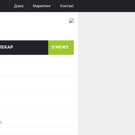
Дома
Маркетинг
Контакт
ЛЕКАР
0
NEWS
or: