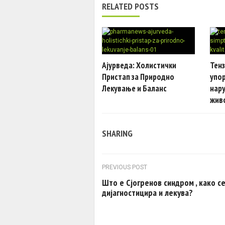
RELATED POSTS
Ајурведа: Холистички
Тенз
Пристап за Природно
упор
Лекување и Баланс
нар
жив
SHARING
Post navigation
PREVIOUS POST
Што е Сјогренов синдром , како с
дијагностицира и лекува?