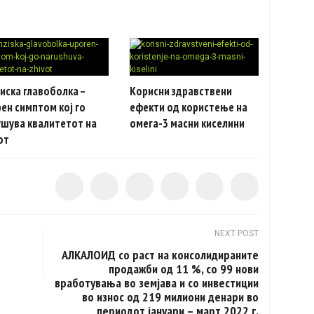
иска главоболка –
Корисни здравствени
ен симптом кој го
ефекти од користење на
ушува квалитетот на
омега-3 масни киселини
от
NEXT POST
е
АЛКАЛОИД со раст на консолидираните
продажби од 11 %, со 99 нови
вработувања во земјава и со инвестиции
во износ од 219 милиони денари во
периодот јануари – март 2022 г.