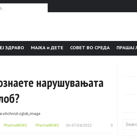
or:
ЕЈ ЗДРАВО
МАЈКА и ДЕТЕ
СОВЕТ ВО СРЕДА
ПРАШАЈ 
познаете нарушувањата
лоб?
Search f
PharmaNEWS
PharmaNEWS
On
07/04/2022
0