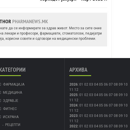
UTHOR
PHARMANEWS.MK
кате да се информирате за здрав живот. Место за сите оние
 на лекари и професори, фармацевти, стоматолози, педијатри
ија, корисни совети и одговори на медицински проблеми.
КАТЕГОРИИ
АРХИВА
ФАРМАЦИЈА
2026
:
01
02
03
04
05
06
07
08
09
10
11
12
МЕДИЦИНА
2025
:
01
02
03
04
05
06
07
08
09
10
11
12
ЗДРАВЈЕ
2024
:
01
02
03
04
05
06
07
08
09
10
ФИТНЕС
11
12
2023
:
01
02
03
04
05
06
07
08
09
10
ИСХРАНА
11
12
РЕЦЕПТИ
2022
:
01
02
03
04
05
06
07
08
09
10