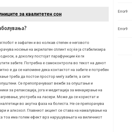
Error9
лниците за квалитетен сон
заболувања?
Error9
 зглобот е зафатен и во колкав степен е неговото
рачува носење на акрилатен сплинт кој ќе ја стабилизира
односи, а доколку постојат парафункции ќе ги
штити забите. Потребна е самоконтрола во текот на денот
битно е да се напомене дека контактот на забите е потребен
вање треба да постои простор меѓу забите, а сите
 опуштени. Се препопрачуваат вежби за опуштање и
ники за релаксација, јога и медитација за менаџирање на
загревање, употреба на ласери. Може да се користат и
аналгетици во акутна фаза на болеста. Не се препорачува
гари и алкохол. Главниот акцент се става на намалување на
ка тоа има голем ефект врз нарушувањата на виличниот