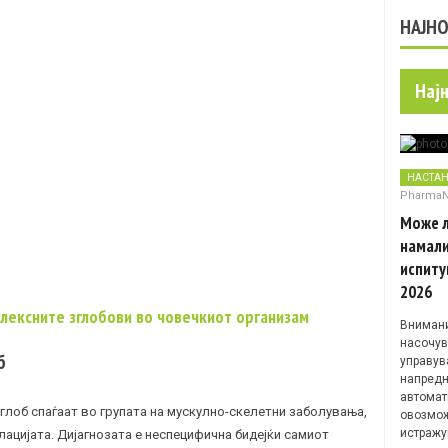
НАЈН
Нај
НАСТА
Pharma
Може л
намали
испиту
2026
плексните зглобови во човечкиот организам
Внимани
насочув
б
управув
напредн
автомат
глоб спаѓаат во групата на мускулно-скелетни заболувања,
овозмож
истражу
улацијата. Дијагнозата е неспецифична бидејќи самиот