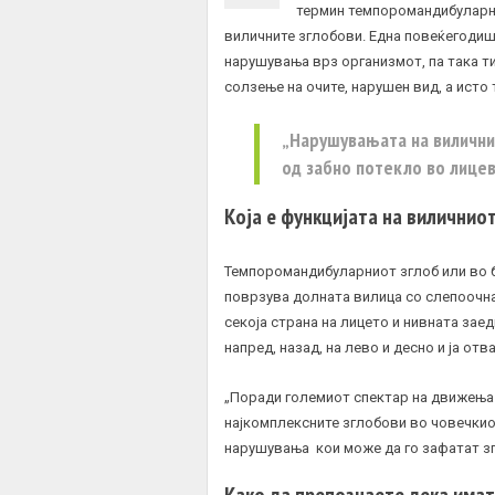
термин темпоромандибуларни
виличните зглобови. Една повеќегодишн
нарушувања врз организмот, па така т
солзење на очите, нарушен вид, а исто
„Нарушувањата на виличнио
од забно потекло во лицев
Која е функцијата на виличниот
Темпоромандибуларниот зглоб или во б
поврзува долната вилица со слепоочнат
секоја страна на лицето и нивната зае
напред, назад, на лево и десно и ја отв
„Поради големиот спектар на движења з
најкомплексните зглобови во човечкиот
нарушувања кои може да го зафатат зг
Како да препознаете дека имат