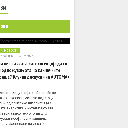
ОВИ
нови
,
НИ
НОВОСТИ
NEWS.mk
-
20/07/2026
и вештачката интелигенција да ги
 одложувањата на клиничките
вања? Клучни дискусии на AUTOMA+
ето на индустријата сè повеќе се
а кон екосистемите за податоци
ани од вештачка интелигенција,
ата аналитика и интелигентната
изација како технологии што
уваат поефикасни клинички
вања засновани на докази.