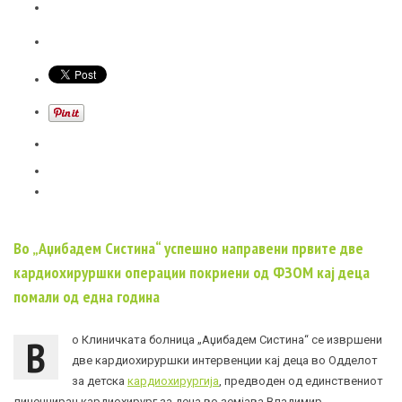
Во „Аџибадем Систина“ успешно направени првите две
кардиохируршки операции покриени од ФЗОМ кај деца
помали од една година
В
о Клиничката болница „Аџибадем Систина“ се извршени
две кардиохируршки интервенции кај деца во Одделот
за детска
кардиохирургија
, предводен од единствениот
лиценциран кардиохирург за деца во земјава Владимир