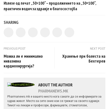
Излезе од печат „50>100“ – продолжението на „50=100“,
практичен водич за здравје и благосостојба
SHARING
Post navigation
PREVIOUS POST
NEXT POST
Можна ли е минимално
Хранење при болеста на
инвазивна
Бехтерев
кардиохирургија?
ABOUT THE AUTHOR
PHARMANEWS.MK
Pharmanews.mk е вашето место кога сакате да се информирате за
здрав живот. Место за сите оние кои се грижат за своето здравје.
Тимот на лекари и професори, фармацевти, стоматолози,