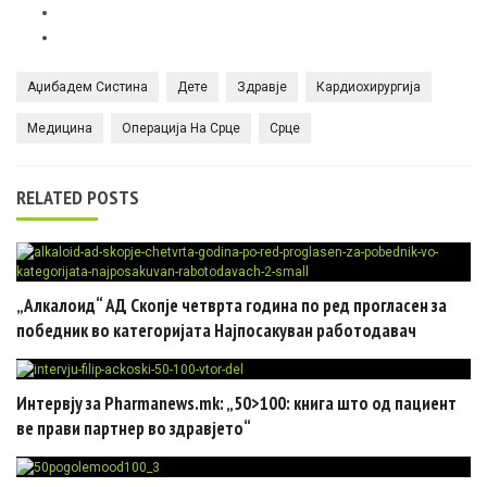
Аџибадем Систина
Дете
Здравје
Кардиохирургија
Медицина
Операција На Срце
Срце
RELATED POSTS
„Алкалоид“ АД Скопје четврта година по ред прогласен за
победник во категоријата Најпосакуван работодавач
Интервју за Pharmanews.mk: „50>100: книга што од пациент
ве прави партнер во здравјето“