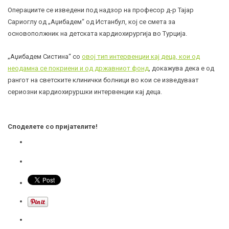
Операциите се изведени под надзор на професор д-р Тајар
Сариоглу од „Аџибадем“ од Истанбул, кој се смета за
основополжник на детската кардиохирургија во Турција.
„Аџибадем Систина“ со
овој тип интервенции кај деца, кои од
неодамна се покриени и од државниот фонд
, докажува дека е од
рангот на светските клинички болници во кои се изведуваат
сериозни кардиохируршки интервенции кај деца.
Споделете со пријателите!