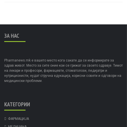
ЗА НАС
Pharmanews.mk е вашето место кога сакате да се информирате за
здрав живот. Место за сите оние кои се грижат за своето здравје. Тимот
на лекари и професори, фармацевти, стоматолози, педијатри и
нутриционисти, нудат стручна едукација, корисни совети и одговори на
медицински проблеми.
КАТЕГОРИИ
ФАРМАЦИЈА
МЕДИЦИНА