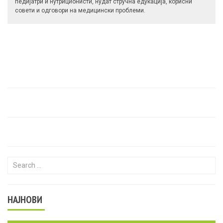
педијатри и нутриционисти, нудат стручна едукација, корисни
совети и одговори на медицински проблеми.
Search for:
НАЈНОВИ