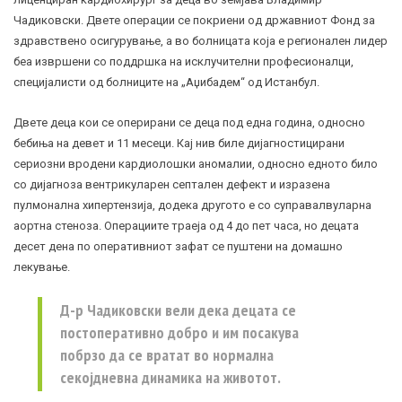
Чадиковски. Двете операции се покриени од државниот Фонд за
здравствено осигурување, а во болницата која е регионален лидер
беа извршени со поддршка на исклучителни професионалци,
специјалисти од болниците на „Аџибадем“ од Истанбул.
Двете деца кои се оперирани се деца под една година, односно
бебиња на девет и 11 месеци. Кај нив биле дијагностицирани
сериозни вродени кардиолошки аномалии, односно едното било
со дијагноза вентрикуларен септален дефект и изразена
пулмонална хипертензија, додека другото е со суправалвуларна
аортна стеноза. Операциите траеја од 4 до пет часа, но децата
десет дена по оперативниот зафат се пуштени на домашно
лекување.
Д-р Чадиковски вели дека децата се
постоперативно добро и им посакува
побрзо да се вратат во нормална
секојдневна динамика на животот.