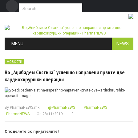
Search for:
Дома
Маркетинг
Контакт
Skip to content
MENU
NEWS
НОВОСТИ
Во „Аџибадем Систина“ успешно направени првите две
кардиохируршки операции
By
PharmaNEWS.mk
@PharmaNEWS
PharmaNEWS
PharmaNEWS
On
28/11/2019
0
Споделете со пријателите!