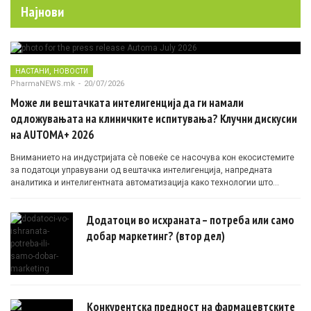
Најнови
,
НАСТАНИ
НОВОСТИ
PharmaNEWS.mk
-
20/07/2026
Може ли вештачката интелигенција да ги намали
одложувањата на клиничките испитувања? Клучни дискусии
на AUTOMA+ 2026
Вниманието на индустријата сè повеќе се насочува кон екосистемите
за податоци управувани од вештачка интелигенција, напредната
аналитика и интелигентната автоматизација како технологии што
овозможуваат поефикасни клинички истражувања засновани на
докази.
Додатоци во исхраната – потреба или само
добар маркетинг? (втор дел)
Конкурентска предност на фармацевтските