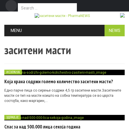
Search for:
Дома
Маркетинг
Контакт
Skip to content
MENU
NEWS
заситени масти
ИСХРАНА
Која храна содржи големо количество заситени масти?
Едно парче пица со сирење содржи 4,5 гр заситени масти.Заситените
масти се тип на масти коишто на собна температура се во цврста
состојба, како маргарин,…
ЗДРАВЈЕ
Спас за над 500.000 лица секоја година