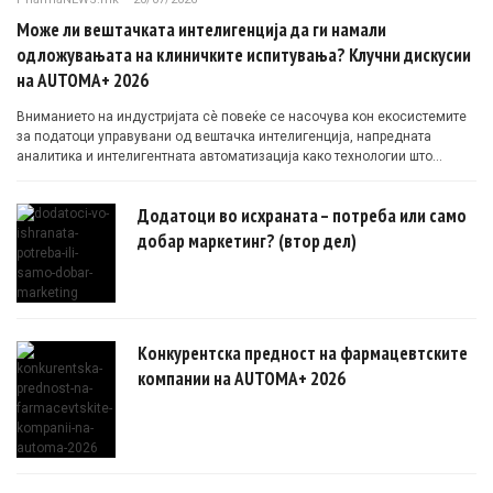
Може ли вештачката интелигенција да ги намали
одложувањата на клиничките испитувања? Клучни дискусии
на AUTOMA+ 2026
Вниманието на индустријата сè повеќе се насочува кон екосистемите
за податоци управувани од вештачка интелигенција, напредната
аналитика и интелигентната автоматизација како технологии што
овозможуваат поефикасни клинички истражувања засновани на
докази.
Додатоци во исхраната – потреба или само
добар маркетинг? (втор дел)
Конкурентска предност на фармацевтските
компании на AUTOMA+ 2026