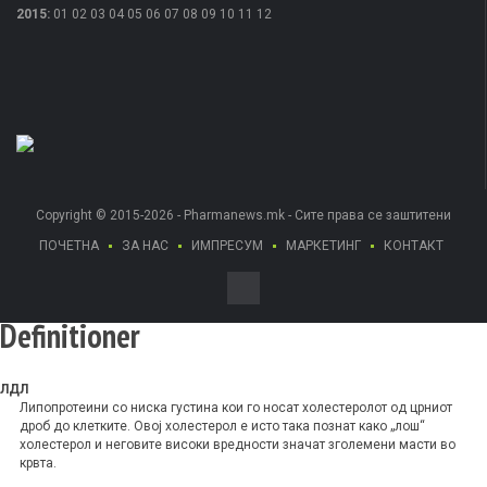
2015
:
01
02
03
04
05
06
07
08
09
10
11
12
Copyright © 2015-2026 - Pharmanews.mk - Сите права се заштитени
ПОЧЕТНА
ЗА НАС
ИМПРЕСУМ
МАРКЕТИНГ
КОНТАКТ
Definitioner
ЛДЛ
Липопротеини со ниска густина кои го носат холестеролот од црниот
дроб до клетките. Овој холестерол е исто така познат како „лош“
холестерол и неговите високи вредности значат зголемени масти во
крвта.