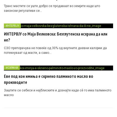
Транс мастите се уште добро се продаваат во земјите каде што
законски регулативи се…
ИНТЕРВЈУ
ИНТЕРВЈУ со Маја Велковска: Безглутенска исхрана да или
не?
СЗО препорачува не повеќе од 30% од вкупните дневни калории да
потекнуваат од масти, а само…
ИСХРАНА
Еве под кои имиња е скриено палминото масло во
производите
Заштите се себеси и најблиските и дознајте каде сè го има палминото
масло