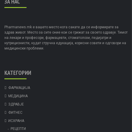
ЗА НАС
Pharmanews.mk е вашето место кога сакате да се информирате за
здрав живот. Место за сите оние кои се грижат за своето здравје. Тимот
на лекари и професори, фармацевти, стоматолози, педијатри и
нутриционисти, нудат стручна едукација, корисни совети и одговори на
медицински проблеми.
КАТЕГОРИИ
ФАРМАЦИЈА
МЕДИЦИНА
ЗДРАВЈЕ
ФИТНЕС
ИСХРАНА
РЕЦЕПТИ