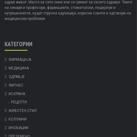
здрав живот. Место за сите оние кои се грижат за своето здравје. Тимот
на лекари и професори, фармацевти, стоматолози, педијатри и
нутриционисти, нудат стручна едукација, корисни совети и одговори на
медицински проблеми.
КАТЕГОРИИ
ФАРМАЦИЈА
МЕДИЦИНА
ЗДРАВЈЕ
ФИТНЕС
ИСХРАНА
РЕЦЕПТИ
ЖИВОТЕН СТИЛ
КОЛУМНИ
ИНОВАЦИИ
ПРЕЗЕМЕНО