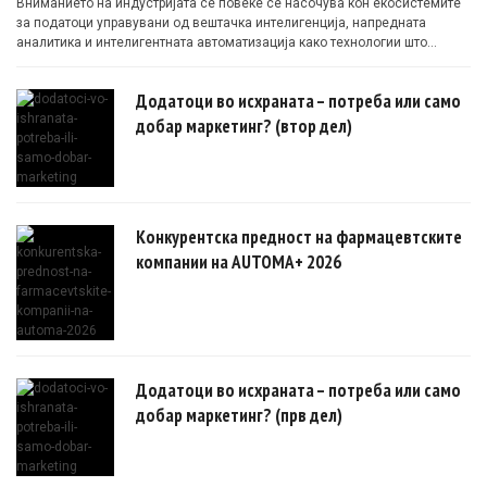
Вниманието на индустријата сè повеќе се насочува кон екосистемите
за податоци управувани од вештачка интелигенција, напредната
аналитика и интелигентната автоматизација како технологии што
овозможуваат поефикасни клинички истражувања засновани на
докази.
Додатоци во исхраната – потреба или само
добар маркетинг? (втор дел)
Конкурентска предност на фармацевтските
компании на AUTOMA+ 2026
Додатоци во исхраната – потреба или само
добар маркетинг? (прв дел)