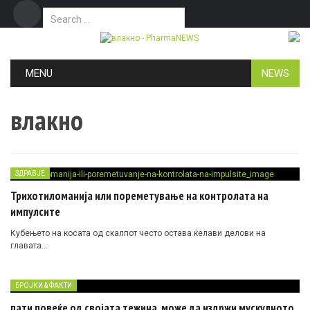
Search for:
Дома
Маркетинг
Контакт
Skip to content
MENU
NEWS
влакно
ЗДРАВЈЕ
Трихотиломанија или пореметување на контролата на
импулсите
Кубењето на косата од скалпот често остава ќелави делови на
главата…
БРОЈКИ & ФАКТИ
пати повеќе од својата тежина, може да издржи мускулното