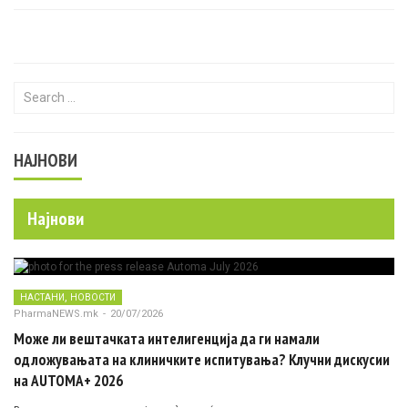
Search for:
НАЈНОВИ
Најнови
,
НАСТАНИ
НОВОСТИ
PharmaNEWS.mk
-
20/07/2026
Може ли вештачката интелигенција да ги намали
одложувањата на клиничките испитувања? Клучни дискусии
на AUTOMA+ 2026