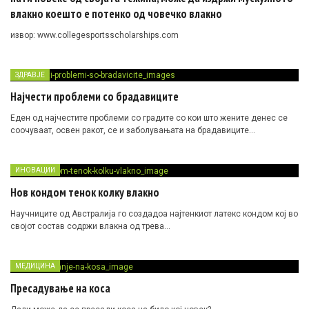
влакно коешто е потенко од човечко влакно
извор: www.collegesportsscholarships.com
ЗДРАВЈЕ
Најчести проблеми со брадавиците
Еден од најчестите проблеми со градите со кои што жените денес се
соочуваат, освен ракот, се и заболувањата на брадавиците…
ИНОВАЦИИ
Нов кондом тенок колку влакно
Научниците од Австралија го создадоа најтенкиот латекс кондом кој во
својот состав содржи влакна од трева…
МЕДИЦИНА
Пресадување на коса