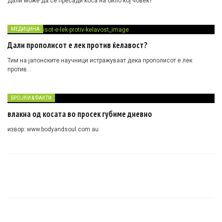
Дали може да се пресади коса на било кој човек?
МЕДИЦИНА
Дали прополисот е лек против ќелавост?
Тим на јапонските научници истражуваат дека прополисот е лек
против…
БРОЈКИ & ФАКТИ
влакна од косата во просек губиме дневно
извор: www.bodyandsoul.com.au