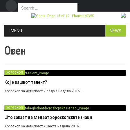
Search for:
Дома
Маркетинг
Контакт
Skip to content
MENU
NEWS
Овен
ХОРОСКОП
Кој е вашиот талент?
Хороскоп за четириест и седма недела 2016…
ХОРОСКОП
Што сакаат да гледаат хороскопските знаци
Хороскоп за четириест и шеста недела 2016…