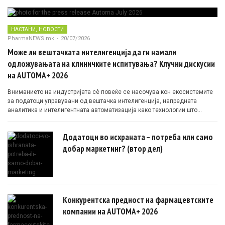
,
НАСТАНИ
НОВОСТИ
PharmaNEWS.mk
-
20/07/2026
Може ли вештачката интелигенција да ги намали
одложувањата на клиничките испитувања? Клучни дискусии
на AUTOMA+ 2026
Вниманието на индустријата сè повеќе се насочува кон екосистемите
за податоци управувани од вештачка интелигенција, напредната
аналитика и интелигентната автоматизација како технологии што
овозможуваат поефикасни клинички истражувања засновани на
докази.
Додатоци во исхраната – потреба или само
добар маркетинг? (втор дел)
Конкурентска предност на фармацевтските
компании на AUTOMA+ 2026