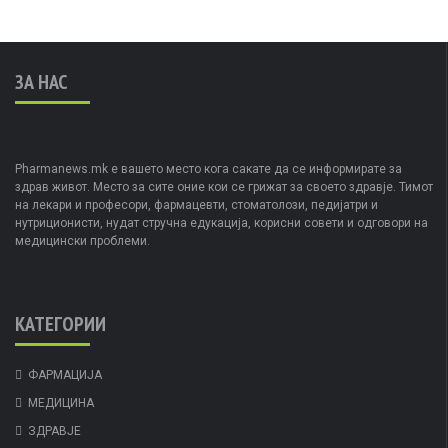
ЗА НАС
Pharmanews.mk е вашето место кога сакате да се информирате за
здрав живот. Место за сите оние кои се грижат за своето здравје. Тимот
на лекари и професори, фармацевти, стоматолози, педијатри и
нутриционисти, нудат стручна едукација, корисни совети и одговори на
медицински проблеми.
КАТЕГОРИИ
ФАРМАЦИЈА
МЕДИЦИНА
ЗДРАВЈЕ