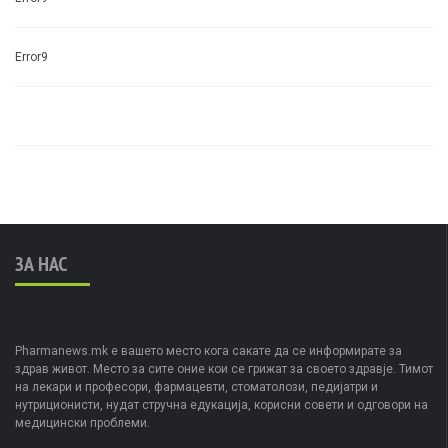
Error9
ЗА НАС
Pharmanews.mk е вашето место кога сакате да се информирате за
здрав живот. Место за сите оние кои се грижат за своето здравје. Тимот
на лекари и професори, фармацевти, стоматолози, педијатри и
нутриционисти, нудат стручна едукација, корисни совети и одговори на
медицински проблеми.