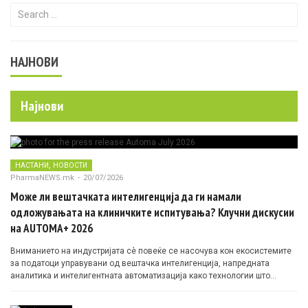
Search for:
НАЈНОВИ
Најнови
,
НАСТАНИ
НОВОСТИ
PharmaNEWS.mk
-
20/07/2026
Може ли вештачката интелигенција да ги намали
одложувањата на клиничките испитувања? Клучни дискусии
на AUTOMA+ 2026
Вниманието на индустријата сè повеќе се насочува кон екосистемите
за податоци управувани од вештачка интелигенција, напредната
аналитика и интелигентната автоматизација како технологии што
овозможуваат поефикасни клинички истражувања засновани на
докази.