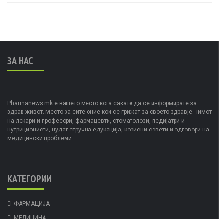
ЗА НАС
Pharmanews.mk е вашето место кога сакате да се информирате за
здрав живот. Место за сите оние кои се грижат за своето здравје. Тимот
на лекари и професори, фармацевти, стоматолози, педијатри и
нутриционисти, нудат стручна едукација, корисни совети и одговори на
медицински проблеми.
КАТЕГОРИИ
ФАРМАЦИЈА
МЕДИЦИНА