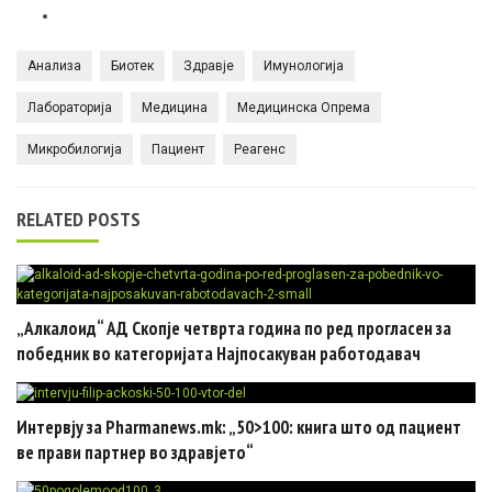
Анализа
Биотек
Здравје
Имунологија
Лабораторија
Медицина
Медицинска Опрема
Микробилогија
Пациент
Реагенс
RELATED POSTS
„Алкалоид“ АД Скопје четврта година по ред прогласен за
победник во категоријата Најпосакуван работодавач
Интервју за Pharmanews.mk: „50>100: книга што од пациент
ве прави партнер во здравјето“