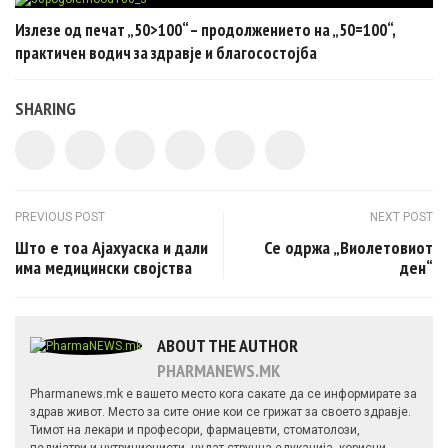
Излезе од печат „50>100“ – продолжението на „50=100“,
практичен водич за здравје и благосостојба
SHARING
Post navigation
PREVIOUS POST
NEXT POST
Што е тоа Ајахуаска и дали
Се одржа „Виолетовиот
има медицински својства
ден“
ABOUT THE AUTHOR
PHARMANEWS.MK
Pharmanews.mk е вашето место кога сакате да се информирате за
здрав живот. Место за сите оние кои се грижат за своето здравје.
Тимот на лекари и професори, фармацевти, стоматолози,