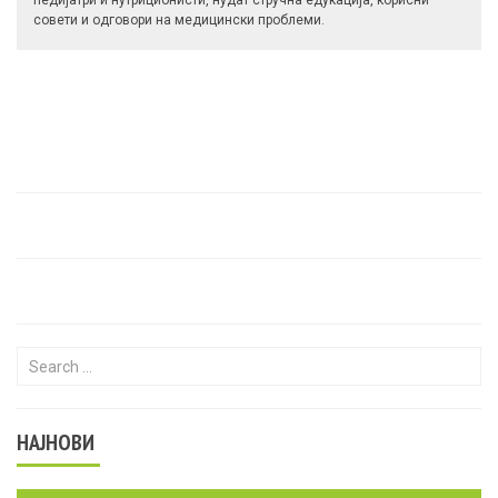
педијатри и нутриционисти, нудат стручна едукација, корисни
совети и одговори на медицински проблеми.
Search for:
НАЈНОВИ