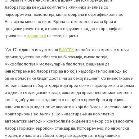
Опремата и реагенсите се од врвни светски брендови, а
лабораторија ќе нуди комплетна клиничка анализа со
најсовремена технологија, мониторирана и сертифицирана во
Англија на месечно ниво. Врвната технологија дава брзи и
прецизни резултати, a високо стручниот кадар е гаранција за
грижата на
здравјето
на секој пациент.
“Со 17 годишно искуство на
БИОТЕК
во работа со врвни светски
производители во областа на биохемија, имунологија,
микробиологија и молекуларна биологија, решивме да
инвестираме во лабораторија во која најдобрите производи во
овиe области ќе бидат достапни за секој пациент. Со инвестирање
во една ваква лабораторија која пред сè има најсовремена опрема
и одличен медицински кадар, сакаме да придонесеме максимално
кон подобрување на здравјето на луѓето преку брза и прецизна
анализа која ја нудат овие апарати и која ќе биде на месечно ниво
мониторирана во Англија. Со инвестирање на комплетно
автоматски методи и контроли ќе бидеме во чекор cо највисоките
лабораториски европски стандарди. Истовремено, по европски
модел, во нашата лабораторија се одржуваат и едукациски