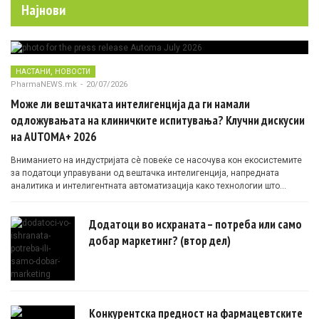
Најнови
,
НАСТАНИ
НОВОСТИ
PharmaNEWS.mk
-
20/07/2026
Може ли вештачката интелигенција да ги намали
одложувањата на клиничките испитувања? Клучни дискусии
на AUTOMA+ 2026
Вниманието на индустријата сè повеќе се насочува кон екосистемите
за податоци управувани од вештачка интелигенција, напредната
аналитика и интелигентната автоматизација како технологии што
овозможуваат поефикасни клинички истражувања засновани на
докази.
Додатоци во исхраната – потреба или само
добар маркетинг? (втор дел)
Конкурентска предност на фармацевтските