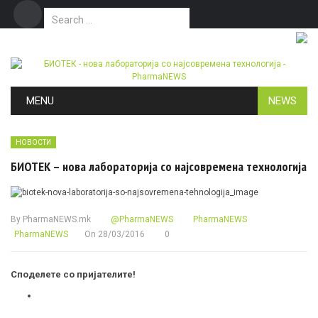
Search for:
Дома
Маркетинг
Контакт
Skip to content
MENU
NEWS
НОВОСТИ
БИОТЕК – нова лабораторија со најсовремена технологија
By
PharmaNEWS.mk
@PharmaNEWS
PharmaNEWS
PharmaNEWS
On
28/03/2016
0
Споделете со пријателите!