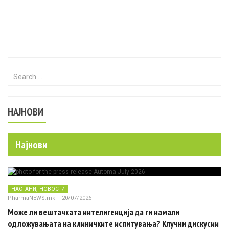
Search for:
НАЈНОВИ
Најнови
,
НАСТАНИ
НОВОСТИ
PharmaNEWS.mk
-
20/07/2026
Може ли вештачката интелигенција да ги намали
одложувањата на клиничките испитувања? Клучни дискусии