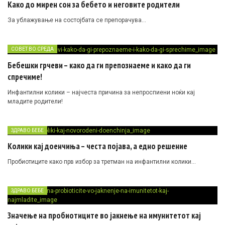
Како до мирен сон за бебето и неговите родители
За ублажување на состојбата се препорачува…
СОВЕТ ВО СРЕДА
Бебешки грчеви – како да ги препознаеме и како да ги
спречиме!
Инфантилни колики – најчеста причина за непроспиени ноќи кај
младите родители!
ЗДРАВО БЕБЕ
Колики кај доенчиња – честа појава, а едно решение
Пробиотиците како прв избор за третман на инфантилни колики…
ЗДРАВО БЕБЕ
Значење на пробиотиците во јакнење на имунитетот кај