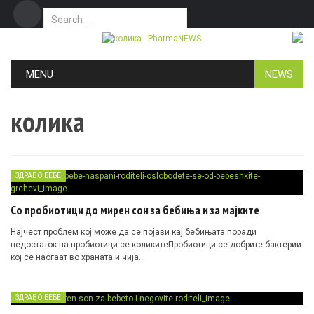
Search for:
Дома
Маркетинг
Контакт
Skip to content
MENU
NEWS
колика
ЗДРАВО БЕБЕ
Со пробиотици до мирен сон за бебиња и за мајките
Најчест проблем кој може да се појави кај бебињата поради
недостаток на
пробиотици
се коликитеПробиотици се добрите бактерии
кој се наоѓаат во храната и чија…
ЗДРАВО БЕБЕ