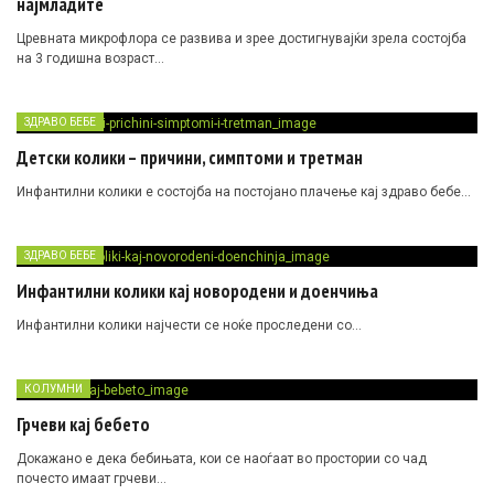
најмладите
Цревната микрофлора се развива и зрее достигнувајќи зрела состојба
на 3 годишна возраст…
ЗДРАВО БЕБЕ
Детски колики – причини, симптоми и третман
Инфантилни колики е состојба на постојано плачење кај здраво бебе…
ЗДРАВО БЕБЕ
Инфантилни колики кај новородени и доенчиња
Инфантилни колики најчести се ноќе проследени сo…
КОЛУМНИ
Грчеви кај бебето
Докажано е дека бебињата, кои се наоѓаат во простории со чад
почесто имаат грчеви…