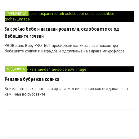
ФАРМАЦИЈА
За среќно бебе и наспани родители, ослободете се од
бебешките грчеви
PROBalans Baby PROTECT пробиотски капки за прва помош при
бебешките колики и изградба и одржување на здрава микрофлора
МЕДИЦИНА
Ренална бубрежна колика
Внимавајте на храната ако организмот ви е склон кон создавање на
камчиња во бубрезите