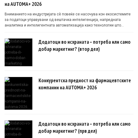
на AUTOMA+ 2026
Вниманието на индустријата сè повеќе се насочува кон екосистемите
за податоци управувани од вештачка интелигенција, напредната
аналитика и интелигентната автоматизација како технологии што
овозможуваат поефикасни клинички истражувања засновани на
докази.
Додатоци во исхраната – потреба или само
добар маркетинг? (втор дел)
Конкурентска предност на фармацевтските
компании на AUTOMA+ 2026
Додатоци во исхраната – потреба или само
добар маркетинг? (прв дел)