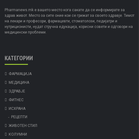
Pharmanews.mk е вашето место кога сакате да се информирате за
здрав живот. Место за сите оние кои се грижат за своето здравје. Тимот
на лекари и професори, фармацевти, стоматолози, педијатри и
нутриционисти, нудат стручна едукација, корисни совети и одговори на
медицински проблеми.
КАТЕГОРИИ
ФАРМАЦИЈА
МЕДИЦИНА
ЗДРАВЈЕ
ФИТНЕС
ИСХРАНА
РЕЦЕПТИ
ЖИВОТЕН СТИЛ
КОЛУМНИ