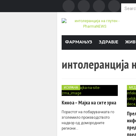
Search f
Skip to content
ФАРМАЊУЗ
ЗДРАВЈЕ
ЖИВ
интолеранција н
ИСХРАНА
МЕД
Киноа – Мајка на сите зрна
Порастот на побарувачката го
Пре
зголемило производството
инф
надвор од домородните
пред
региони…
пре