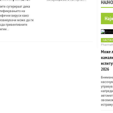
НАЈН
рите сугерираат дека
тификувањето на
ифични вируси како
Нај
извикувачи може да ги
вда превентивните
тегии…
НАСТА
Pharma
Може л
намали
испиту
2026
Внимани
насочув
управув
напредн
автомат
овозмож
истражу