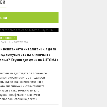
ОВИ
нови
,
НИ
НОВОСТИ
NEWS.mk
-
20/07/2026
и вештачката интелигенција да ги
 одложувањата на клиничките
вања? Клучни дискусии на AUTOMA+
ето на индустријата сè повеќе се
а кон екосистемите за податоци
ани од вештачка интелигенција,
ата аналитика и интелигентната
изација како технологии што
уваат поефикасни клинички
вања засновани на докази.