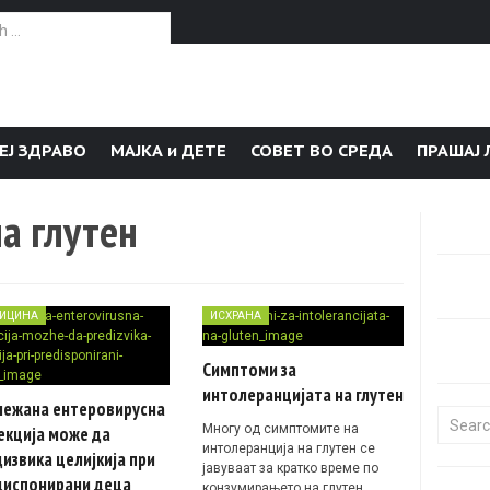
or:
ЕЈ ЗДРАВО
МАЈКА и ДЕТЕ
СОВЕТ ВО СРЕДА
ПРАШАЈ 
а глутен
ИЦИНА
ИСХРАНА
Симптоми за
интолеранцијата на глутен
лежана eнтеровирусна
Search f
Многу од симптомите на
екција може да
интолеранција на глутен се
извика целијкија при
јавуваат за кратко време по
диспонирани деца
конзумирањето на глутен…