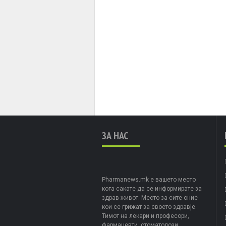
ЗА НАС
Pharmanews.mk е вашето место
кога сакате да се информирате за
здрав живот. Место за сите оние
кои се грижат за своето здравје.
Тимот на лекари и професори,
фармацевти, стоматолози,