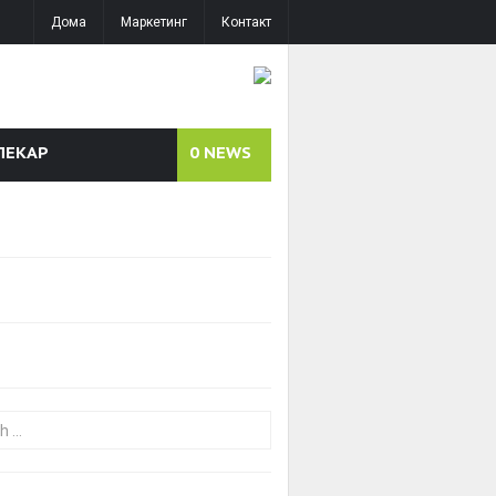
Дома
Маркетинг
Контакт
ЛЕКАР
0
NEWS
or: