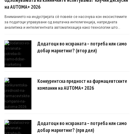
на AUTOMA+ 2026
Вниманието на индустријата сè повеќе се насочува кон екосистемите
за податоци управувани од вештачка интелигенција, напредната
аналитика и интелигентната автоматизација како технологии што
овозможуваат поефикасни клинички истражувања засновани на
докази.
Додатоци во исхраната – потреба или само
добар маркетинг? (втор дел)
Конкурентска предност на фармацевтските
компании на AUTOMA+ 2026
Додатоци во исхраната – потреба или само
добар маркетинг? (прв дел)