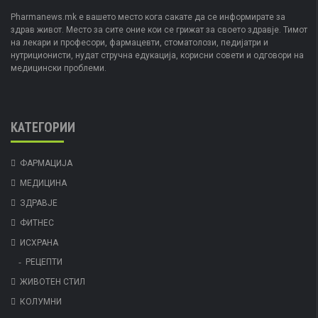
Pharmanews.mk е вашето место кога сакате да се информирате за
здрав живот. Место за сите оние кои се грижат за своето здравје. Тимот
на лекари и професори, фармацевти, стоматолози, педијатри и
нутриционисти, нудат стручна едукација, корисни совети и одговори на
медицински проблеми.
КАТЕГОРИИ
ФАРМАЦИЈА
МЕДИЦИНА
ЗДРАВЈЕ
ФИТНЕС
ИСХРАНА
РЕЦЕПТИ
ЖИВОТЕН СТИЛ
КОЛУМНИ