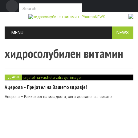
Search for:
Дома
Маркетинг
Контакт
Skip to content
MENU
NEWS
хидросолубилен витамин
ЗДРАВЈЕ
Ацерола – Пријател на Вашето здравје!
Ацерола – Еликсирот на младоста, сега достапен за секого…