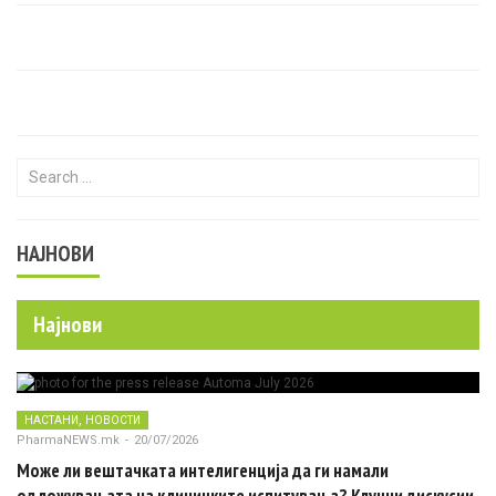
Search for:
НАЈНОВИ
Најнови
,
НАСТАНИ
НОВОСТИ
PharmaNEWS.mk
-
20/07/2026
Може ли вештачката интелигенција да ги намали
одложувањата на клиничките испитувања? Клучни дискусии