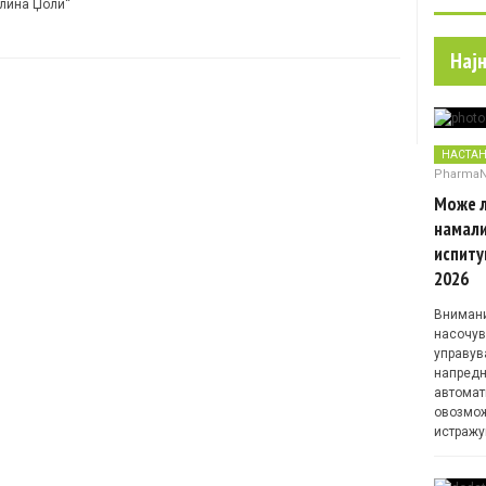
лина Џоли“
Нај
НАСТА
Pharma
Може л
намали
испиту
2026
Внимани
насочув
управув
напредн
автомат
овозмож
истражу