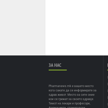
ЗА НАС
Pharmanews.mk е вашето место
кога сакате да се информирате за
здрав живот. Место за сите оние
кои се грижат за своето здравје.
Тимот на лекари и професори,
фармацевти, стоматолози,