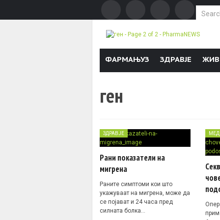
Search f
Skip to content
ФАРМАЊУЗ
ЗДРАВЈЕ
ЖИВ
ген
ЗДРАВЈЕ
МЕД
Рани показатели на
Сек
мигрена
чов
Раните симптоми кои што
под
укажуваат на мигрена, може да
се појават и 24 часа пред
Опер
силната болка…
прим