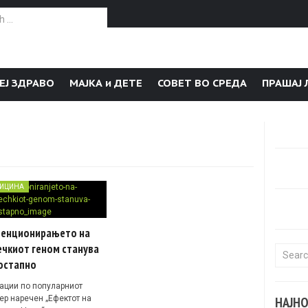
or:
ЕЈ ЗДРАВО
МАЈКА и ДЕТЕ
СОВЕТ ВО СРЕДА
ПРАШАЈ 
ИЦИНА
венционирањето на
ечкиот геном станува
Search f
остапно
ации по популарниот
ер наречен „Ефектот на
НАЈН