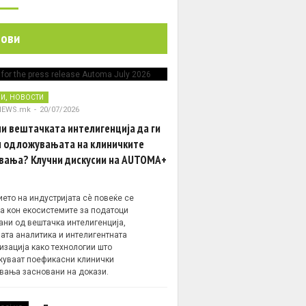
нови
,
НИ
НОВОСТИ
NEWS.mk
-
20/07/2026
и вештачката интелигенција да ги
 одложувањата на клиничките
вања? Клучни дискусии на AUTOMA+
ето на индустријата сè повеќе се
а кон екосистемите за податоци
ани од вештачка интелигенција,
ата аналитика и интелигентната
изација како технологии што
уваат поефикасни клинички
вања засновани на докази.