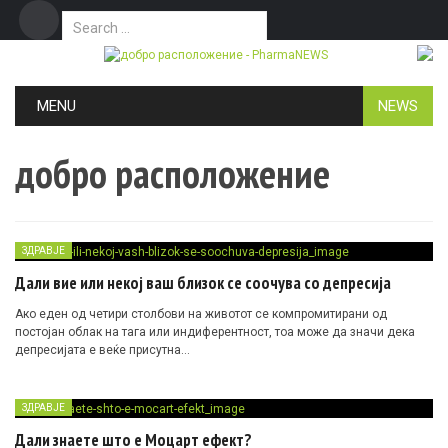
Search for:
Дома
Маркетинг
Контакт
Skip to content
MENU
NEWS
добро расположение
ЗДРАВЈЕ
Дали вие или некој ваш близок се соочува со депресија
Ако еден од четири столбови на животот се компромитирани од
постојан облак на тага или индиферентност, тоа може да значи дека
депресијата е веќе присутна…
ЗДРАВЈЕ
Дали знаете што е Моцарт ефект?