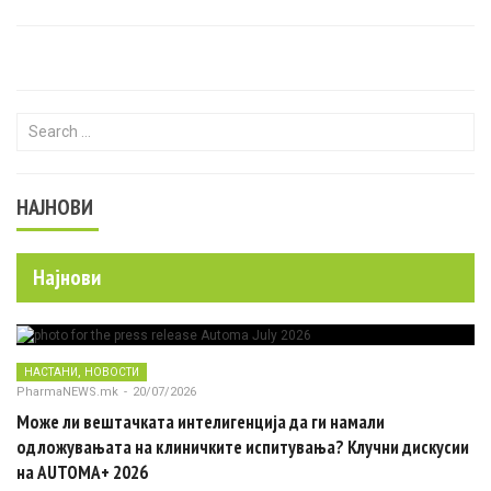
Search for:
НАЈНОВИ
Најнови
,
НАСТАНИ
НОВОСТИ
PharmaNEWS.mk
-
20/07/2026
Може ли вештачката интелигенција да ги намали
одложувањата на клиничките испитувања? Клучни дискусии
на AUTOMA+ 2026