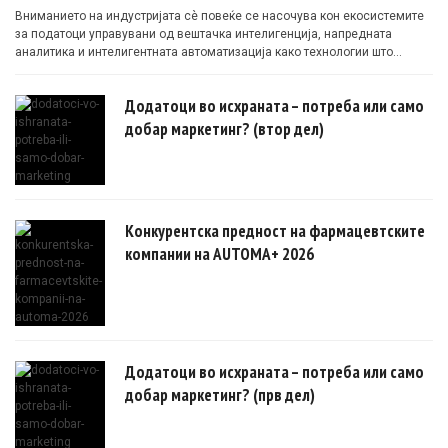
Вниманието на индустријата сè повеќе се насочува кон екосистемите
за податоци управувани од вештачка интелигенција, напредната
аналитика и интелигентната автоматизација како технологии што
овозможуваат поефикасни клинички истражувања засновани на
докази.
Додатоци во исхраната – потреба или само
добар маркетинг? (втор дел)
Конкурентска предност на фармацевтските
компании на AUTOMA+ 2026
Додатоци во исхраната – потреба или само
добар маркетинг? (прв дел)