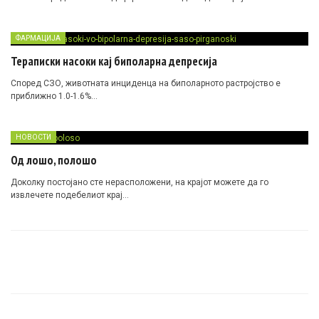
ФАРМАЦИЈА
Тераписки насоки кај биполарна депресија
Според СЗО, животната инциденца на биполарното растројство е
приближно 1.0-1.6%…
НОВОСТИ
Од лошо, полошо
Доколку постојано сте нерасположени, на крајот можете да го
извлечете подебелиот крај…