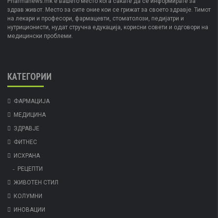
Pharmanews.mk е вашето место кога сакате да се информирате за
здрав живот. Место за сите оние кои се грижат за своето здравје. Тимот
на лекари и професори, фармацевти, стоматолози, педијатри и
нутриционисти, нудат стручна едукација, корисни совети и одговори на
медицински проблеми.
КАТЕГОРИИ
ФАРМАЦИЈА
МЕДИЦИНА
ЗДРАВЈЕ
ФИТНЕС
ИСХРАНА
РЕЦЕПТИ
ЖИВОТЕН СТИЛ
КОЛУМНИ
ИНОВАЦИИ