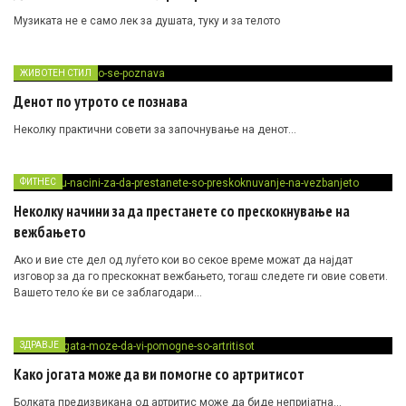
Музиката не е само лек за душата, туку и за телото
ЖИВОТЕН СТИЛ
Денот по утрото се познава
Неколку практични совети за започнување на денот…
ФИТНЕС
Неколку начини за да престанете со прескокнување на
вежбањето
Ако и вие сте дел од луѓето кои во секое време можат да најдат
изговор за да го прескокнат вежбањето, тогаш следете ги овие совети.
Вашето тело ќе ви се заблагодари…
ЗДРАВЈЕ
Како јогата може да ви помогне со артритисот
Болката предизвикана од артритис може да биде непријатна…