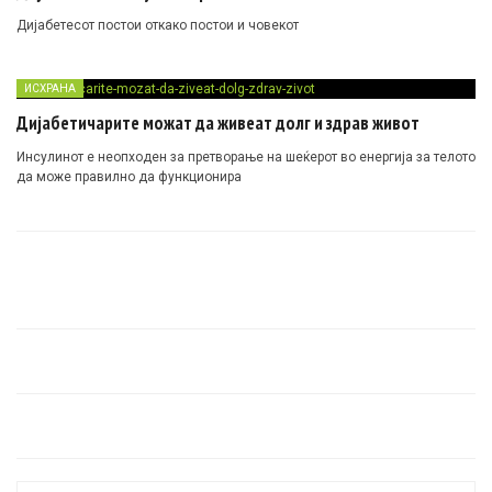
Дијабетесот постои откако постои и човекот
ИСХРАНА
Дијабетичарите можат да живеат долг и здрав живот
Инсулинот е неопходен за претворање на шеќерот во енергија за телото
да може правилно да функционира
Search for: