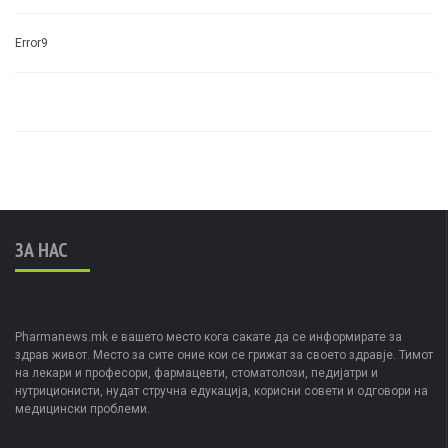
Error9
ЗА НАС
Pharmanews.mk е вашето место кога сакате да се информирате за
здрав живот. Место за сите оние кои се грижат за своето здравје. Тимот
на лекари и професори, фармацевти, стоматолози, педијатри и
нутриционисти, нудат стручна едукација, корисни совети и одговори на
медицински проблеми.