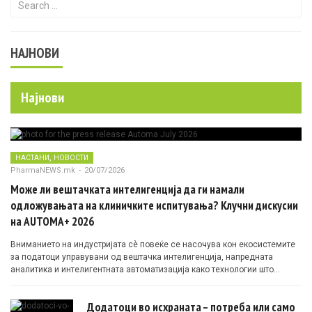
НАЈНОВИ
Најнови
,
НАСТАНИ
НОВОСТИ
PharmaNEWS.mk
-
20/07/2026
Може ли вештачката интелигенција да ги намали
одложувањата на клиничките испитувања? Клучни дискусии
на AUTOMA+ 2026
Вниманието на индустријата сè повеќе се насочува кон екосистемите
за податоци управувани од вештачка интелигенција, напредната
аналитика и интелигентната автоматизација како технологии што
овозможуваат поефикасни клинички истражувања засновани на
докази.
Додатоци во исхраната – потреба или само