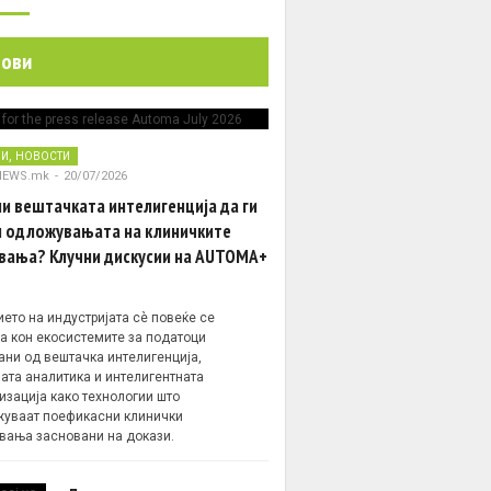
нови
,
НИ
НОВОСТИ
NEWS.mk
-
20/07/2026
и вештачката интелигенција да ги
 одложувањата на клиничките
вања? Клучни дискусии на AUTOMA+
ето на индустријата сè повеќе се
а кон екосистемите за податоци
ани од вештачка интелигенција,
ата аналитика и интелигентната
изација како технологии што
уваат поефикасни клинички
вања засновани на докази.