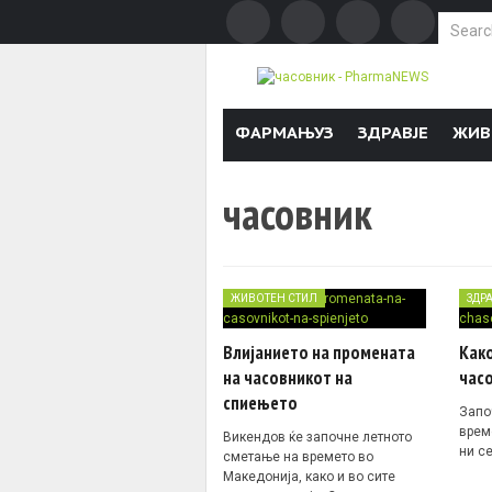
Search f
Skip to content
ФАРМАЊУЗ
ЗДРАВЈЕ
ЖИВ
часовник
ЖИВОТЕН СТИЛ
ЗДР
Влијанието на промената
Как
на часовникот на
часо
спиењето
Запо
врем
Викендов ќе започне летното
ни с
сметање на времето во
Македонија, како и во сите