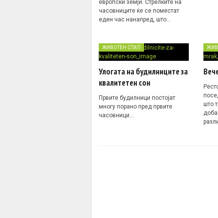
европски земји. Стрелките на
часовниците ќе се поместат
еден час нанапред, што…
ЖИВОТЕН СТИЛ
ЖИВ
Улогата на будилниците за
Вече
квалитетен сон
Ресто
посе
Првите будилници постојат
што 
многу порано пред првите
доба
часовници…
разл