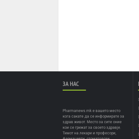
ЗА НАС
Pharmanews.mk е вашето место
кога сакате да се информирате за
здрав живот. Место за сите оние
кои се грижат за своето здравје.
Тимот на лекари и професори,
фармацевти, стоматолози,