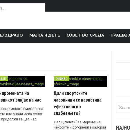
or:
ЕЈ ЗДРАВО
МАЈКА и ДЕТЕ
СОВЕТ ВО СРЕДА
ПРАШАЈ 
АВЈЕ
ФИТНЕС
о промената на
Дали спортските
вникот влијае на нас
часовници се навистина
ефективни во
Search f
чна зимското сметање на
слабеењето?
ето што значи дека сонот
е продолжи за цел час
Дали „гаџети“ за мерење на
НАЈН
чекорите и согорените калории