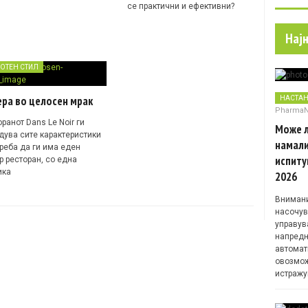
се практични и ефективни?
Нај
ОТЕН СТИЛ
ра во целосен мрак
НАСТА
Pharma
ранот Dans Le Noir ги
Може л
дува сите карактеристики
намали
треба да ги има еден
испиту
р ресторан, со една
ика
2026
Внимани
насочув
управув
напредн
автомат
овозмож
истражу