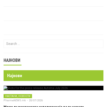
Search for:
НАЈНОВИ
Најнови
,
НАСТАНИ
НОВОСТИ
PharmaNEWS.mk
-
20/07/2026
Може ли вештачката интелигенција да ги намали