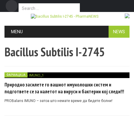
Search for:
Дома
Маркетинг
Контакт
Skip to content
MENU
NEWS
Bacillus Subtilis I-2745
ФАРМАЦИЈА
Природно засилете го вашиот имунолошки систем и
подгответе се за налетот на вируси и бактерии кој следи!!!
PROBalans IMUNO – затоа што немате време да бидете болни!