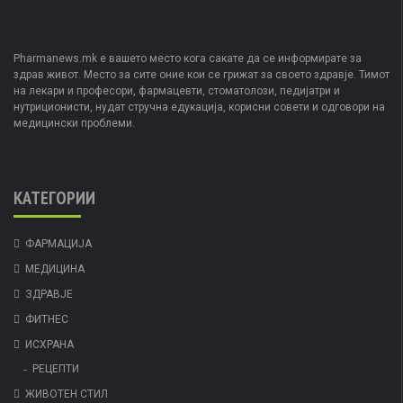
Pharmanews.mk е вашето место кога сакате да се информирате за
здрав живот. Место за сите оние кои се грижат за своето здравје. Тимот
на лекари и професори, фармацевти, стоматолози, педијатри и
нутриционисти, нудат стручна едукација, корисни совети и одговори на
медицински проблеми.
КАТЕГОРИИ
ФАРМАЦИЈА
МЕДИЦИНА
ЗДРАВЈЕ
ФИТНЕС
ИСХРАНА
РЕЦЕПТИ
ЖИВОТЕН СТИЛ