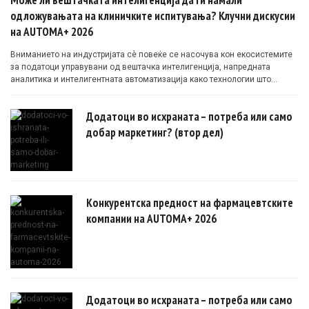
одложувањата на клиничките испитувања? Клучни дискусии
на AUTOMA+ 2026
Вниманието на индустријата сè повеќе се насочува кон екосистемите
за податоци управувани од вештачка интелигенција, напредната
аналитика и интелигентната автоматизација како технологии што
овозможуваат поефикасни клинички истражувања засновани на
докази.
Додатоци во исхраната – потреба или само
добар маркетинг? (втор дел)
Конкурентска предност на фармацевтските
компании на AUTOMA+ 2026
Додатоци во исхраната – потреба или само