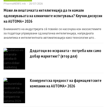
PharmaNEWS.mk
-
20/07/2026
Може ли вештачката интелигенција да ги намали
одложувањата на клиничките испитувања? Клучни дискусии
на AUTOMA+ 2026
Вниманието на индустријата сè повеќе се насочува кон екосистемите
за податоци управувани од вештачка интелигенција, напредната
аналитика и интелигентната автоматизација како технологии што
овозможуваат поефикасни клинички истражувања засновани на
докази.
Додатоци во исхраната – потреба или само
добар маркетинг? (втор дел)
Конкурентска предност на фармацевтските
компании на AUTOMA+ 2026