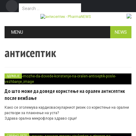
Search for:
Дома
Маркетинг
Контакт
Skip to content
MENU
NEWS
антисептик
ЗДРАВЈЕ
До што може да доведе користење на орален антисептик
после вежбање
Како се зголемува кардиоваскуларниот ризик со користење на орални
раствори за плакнење на уста?
Здрава орална микрофлора здраво срце!
СРЕЌНО ДЕТЕ