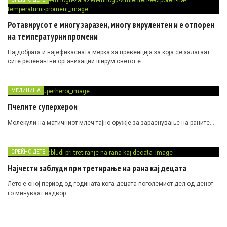
Ротавирусот е многу заразен, многу вирулентен и е отпорен
на температурни промени
Најдобрата и најефикасната мерка за превенција за која се залагаат
сите релевантни организации ширум светот е…
МЕДИЦИНА
Пчелите суперхерои
Молекули на матичниот млеч тајно оружје за зараснување на раните…
СРЕЌНО ДЕТЕ
Најчести заблуди при третирање на рана кај децата
Лето е оној период од годината кога децата поголемиот дел од денот
го минуваат надвор