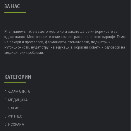
ЗА НАС
Pharmanews.mk е вашето место кога сакате да се информирате за
здрав живот. Место за сите оние кои се грижат за своето здравје. Тимот
на лекари и професори, фармацевти, стоматолози, педијатри и
нутриционисти, нудат стручна едукација, корисни совети и одговори на
медицински проблеми.
КАТЕГОРИИ
ФАРМАЦИЈА
МЕДИЦИНА
ЗДРАВЈЕ
ФИТНЕС
ИСХРАНА