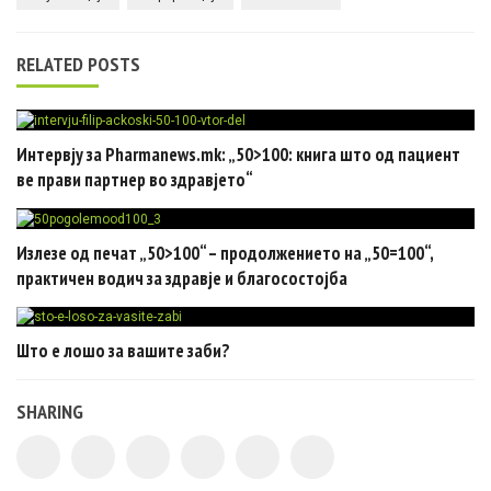
RELATED POSTS
Интервју за Pharmanews.mk: „50>100: книга што од пациент
ве прави партнер во здравјето“
Излезе од печат „50>100“ – продолжението на „50=100“,
практичен водич за здравје и благосостојба
Што е лошо за вашите заби?
SHARING