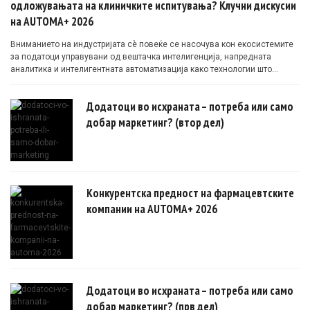
одложувањата на клиничките испитувања? Клучни дискусии
на AUTOMA+ 2026
Вниманието на индустријата сè повеќе се насочува кон екосистемите
за податоци управувани од вештачка интелигенција, напредната
аналитика и интелигентната автоматизација како технологии што
овозможуваат поефикасни клинички истражувања засновани на
докази.
Додатоци во исхраната – потреба или само
добар маркетинг? (втор дел)
Конкурентска предност на фармацевтските
компании на AUTOMA+ 2026
Додатоци во исхраната – потреба или само
добар маркетинг? (прв дел)