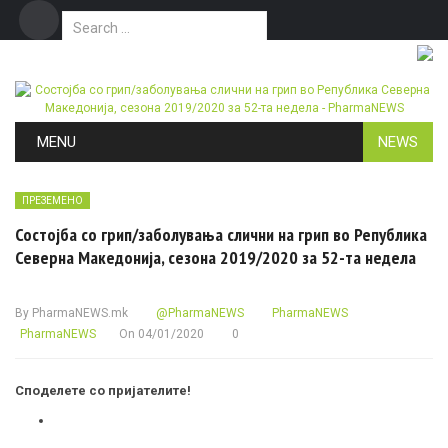
Search for:
Дома
Маркетинг
Контакт
Skip to content
MENU
NEWS
ПРЕЗЕМЕНО
Состојба со грип/заболувања слични на грип во Република
Северна Македонија, сезона 2019/2020 за 52-та недела
By
PharmaNEWS.mk
@PharmaNEWS
PharmaNEWS
PharmaNEWS
On
04/01/2020
0
Споделете со пријателите!