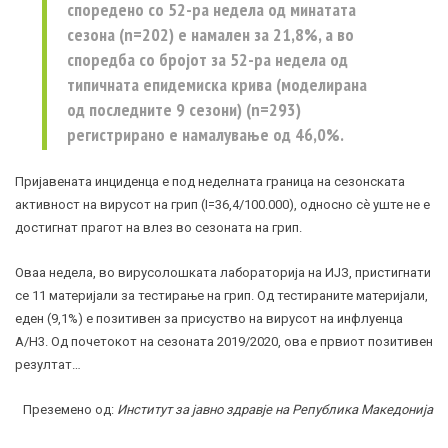
споредено со 52-ра недела од минатата
сезона (n=202) е намален за 21,8%, а во
споредба со бројот за 52-ра недела од
типичната епидемиска крива (моделирана
од последните 9 сезони) (n=293)
регистрирано е намалување од 46,0%.
Пријавената инциденца е под неделната граница на сезонската
активност на вирусот на грип (I=36,4/100.000), односно сѐ уште не е
достигнат прагот на влез во сезоната на грип.
Оваа недела, во вирусолошката лабораторија на ИЈЗ, пристигнати
се 11 материјали за тестирање на грип. Од тестираните материјали,
еден (9,1%) е позитивен за присуство на вирусот на инфлуенца
A/H3. Од почетокот на сезоната 2019/2020, ова е првиот позитивен
резултат…
Преземено од:
Институт за јавно здравје на Република Македонија