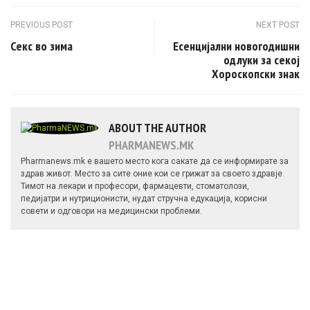
Post navigation
PREVIOUS POST
NEXT POST
Секс во зима
Есенцијални новогодишни
одлуки за секој
Хороскопски знак
ABOUT THE AUTHOR
PHARMANEWS.MK
Pharmanews.mk е вашето место кога сакате да се информирате за
здрав живот. Место за сите оние кои се грижат за своето здравје.
Тимот на лекари и професори, фармацевти, стоматолози,
педијатри и нутриционисти, нудат стручна едукација, корисни
совети и одговори на медицински проблеми.