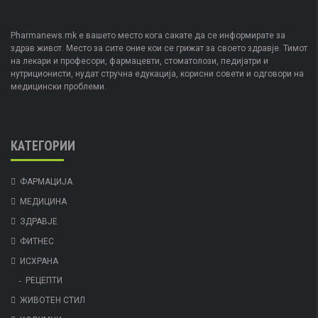
Pharmanews.mk е вашето место кога сакате да се информирате за
здрав живот. Место за сите оние кои се грижат за своето здравје. Тимот
на лекари и професори, фармацевти, стоматолози, педијатри и
нутриционисти, нудат стручна едукација, корисни совети и одговори на
медицински проблеми.
КАТЕГОРИИ
ФАРМАЦИЈА
МЕДИЦИНА
ЗДРАВЈЕ
ФИТНЕС
ИСХРАНА
РЕЦЕПТИ
ЖИВОТЕН СТИЛ