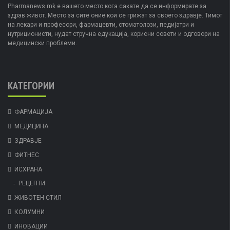
Pharmanews.mk е вашето место кога сакате да се информирате за
здрав живот. Место за сите оние кои се грижат за своето здравје. Тимот
на лекари и професори, фармацевти, стоматолози, педијатри и
нутриционисти, нудат стручна едукација, корисни совети и одговори на
медицински проблеми.
КАТЕГОРИИ
ФАРМАЦИЈА
МЕДИЦИНА
ЗДРАВЈЕ
ФИТНЕС
ИСХРАНА
РЕЦЕПТИ
ЖИВОТЕН СТИЛ
КОЛУМНИ
ИНОВАЦИИ