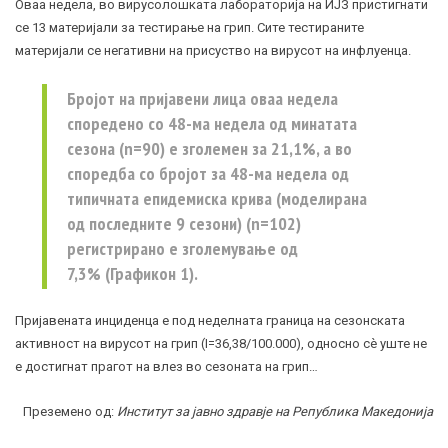
Оваа недела, во вирусолошката лабораторија на ИЈЗ пристигнати
се 13 материјали за тестирање на грип. Сите тестираните
материјали се негативни на присуство на вирусот на инфлуенца.
Бројот на пријавени лица оваа недела
споредено со 48-ма недела од минатата
сезона (n=90) е зголемен за 21,1%, а во
споредба со бројот за 48-ма недела од
типичната епидемиска крива (моделирана
од последните 9 сезони) (n=102)
регистрирано е зголемување од
7,3% (Графикон 1).
Пријавената инциденца е под неделната граница на сезонската
активност на вирусот на грип (I=36,38/100.000), односно сѐ уште не
е достигнат прагот на влез во сезоната на грип…
Преземено од:
Институт за јавно здравје на Република Македонија