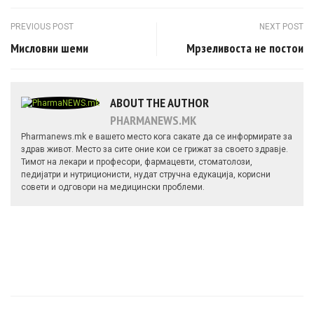
Post navigation
PREVIOUS POST
NEXT POST
Мисловни шеми
Мрзеливоста не постои
ABOUT THE AUTHOR
PHARMANEWS.MK
Pharmanews.mk е вашето место кога сакате да се информирате за
здрав живот. Место за сите оние кои се грижат за своето здравје.
Тимот на лекари и професори, фармацевти, стоматолози,
педијатри и нутриционисти, нудат стручна едукација, корисни
совети и одговори на медицински проблеми.