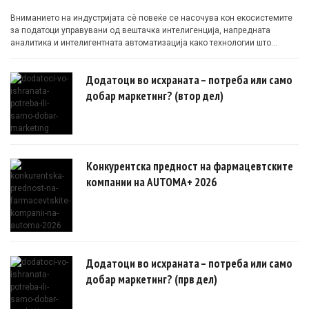
Вниманието на индустријата сè повеќе се насочува кон екосистемите
за податоци управувани од вештачка интелигенција, напредната
аналитика и интелигентната автоматизација како технологии што
овозможуваат поефикасни клинички истражувања засновани на
докази.
Додатоци во исхраната – потреба или само
добар маркетинг? (втор дел)
Конкурентска предност на фармацевтските
компании на AUTOMA+ 2026
Додатоци во исхраната – потреба или само
добар маркетинг? (прв дел)