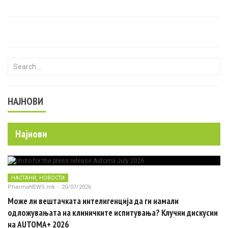
Search for:
НАЈНОВИ
Најнови
,
НАСТАНИ
НОВОСТИ
PharmaNEWS.mk
-
20/07/2026
Може ли вештачката интелигенција да ги намали
одложувањата на клиничките испитувања? Клучни дискусии
на AUTOMA+ 2026