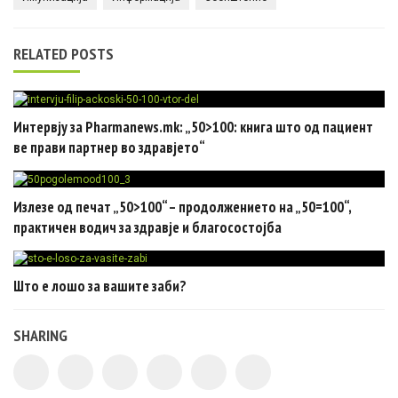
RELATED POSTS
Интервју за Pharmanews.mk: „50>100: книга што од пациент
ве прави партнер во здравјето“
Излезе од печат „50>100“ – продолжението на „50=100“,
практичен водич за здравје и благосостојба
Што е лошо за вашите заби?
SHARING