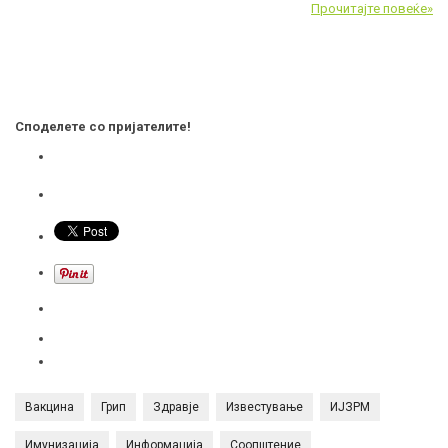
Прочитајте повеќе»
Споделете со пријателите!
Вакцина
Грип
Здравје
Известување
ИЈЗРМ
Имунизација
Информација
Соопштение