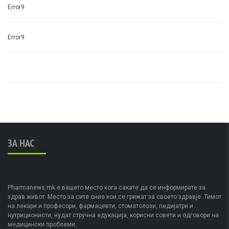
Error9
Error9
ЗА НАС
Pharmanews.mk е вашето место кога сакате да се информирате за
здрав живот. Место за сите оние кои се грижат за своето здравје. Тимот
на лекари и професори, фармацевти, стоматолози, педијатри и
нутриционисти, нудат стручна едукација, корисни совети и одговори на
медицински проблеми.