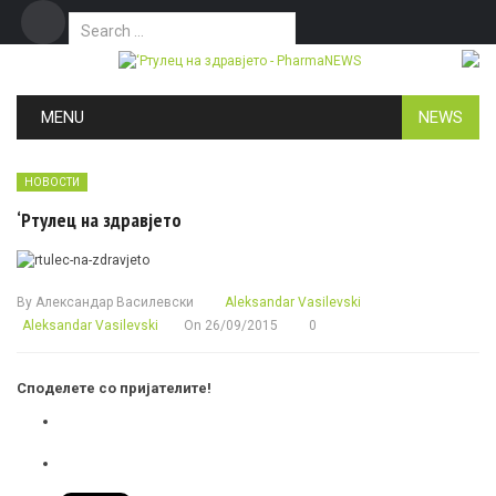
Search for:
Дома
Маркетинг
Контакт
Skip to content
MENU
NEWS
НОВОСТИ
‘Ртулец на здравјето
By
Александар Василевски
Aleksandar Vasilevski
Aleksandar Vasilevski
On
26/09/2015
0
Споделете со пријателите!