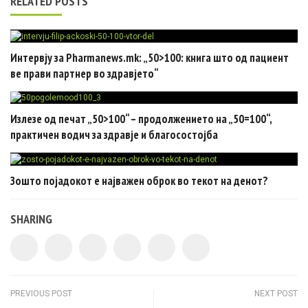
RELATED POSTS
Интервју за Pharmanews.mk: „50>100: книга што од пациент
ве прави партнер во здравјето“
Излезе од печат „50>100“ – продолжението на „50=100“,
практичен водич за здравје и благосостојба
Зошто појадокот е најважен оброк во текот на денот?
SHARING
Post navigation
PREVIOUS POST
NEXT POST