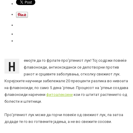
Н
емојте да го фрлате про’ртениот лук! Тој содржи повеќе
флавоноиди, антиоксиданси се делотворни против
ракот и срцевите заболувања, отколку свежиот лук.
Корејските научници забележале 20 преоценти разлика во нивоата
на флавоноиди, по само 5 дена ‘ртење. Процесот на ‘ртење создава
флавоноиди наречени
фитоалексини
кои го штитат растението од
болести и штетници.
Про’ртениот лук може да горчи повеќе од свежиот лук, па затоа
додаде те го во готвените јадења, а не во свежите сосови.