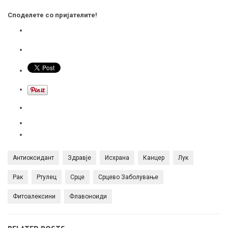
Споделете со пријателите!
Антиоксидант
Здравје
Исхрана
Канцер
Лук
Рак
Ртулец
Срце
Срцево Заболување
Фитоалексини
Флавоноиди