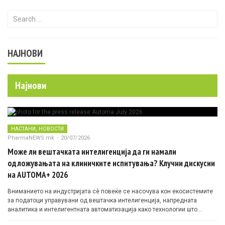
Search for:
НАЈНОВИ
Најнови
,
НАСТАНИ
НОВОСТИ
PharmaNEWS.mk
-
20/07/2026
Може ли вештачката интелигенција да ги намали
одложувањата на клиничките испитувања? Клучни дискусии
на AUTOMA+ 2026
Вниманието на индустријата сè повеќе се насочува кон екосистемите
за податоци управувани од вештачка интелигенција, напредната
аналитика и интелигентната автоматизација како технологии што
овозможуваат поефикасни клинички истражувања засновани на