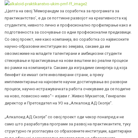
„Целта на овој ‘Меморандум за соработка за програмата за
практикантство’, е да се поттикне развојот на креативноста кај
студентите, нивното лично и професионално профилирање како и
подготвеноста за соочување со идни професионални предизвици.
Со овој проект, ние како компанија, во соработка со највисоките
научно-образовни институции во земјава, сакаме да им
овозможиме на младите талентирани и амбициозни студенти
стекнување и практикување на нови вештини во реални процеси
во рамки на компанијата. Сакаме да изградиме синергија од која
бенефит ќе имаат сите инволвирани страни, а преку
имплементирање на најновите научни достигнувања во развојни
процеси, научно-истражувачката работа очекуваме да се подигне
на ново, повисоко ниво“– изјави г. Живко Мукаетов, Генерален
директор и Претседател на УО на „Алкалоид АД Скопје“.
„Алкалоид АД Скопје“ со овој проект оди чекор понапред и не
само што разработува програми за развој на практикантите, туку
структурно ги усогласува со образовните институции, адаптирајки