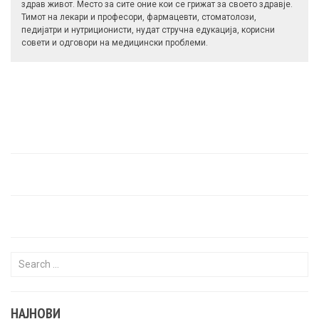
здрав живот. Место за сите оние кои се грижат за своето здравје.
Тимот на лекари и професори, фармацевти, стоматолози,
педијатри и нутриционисти, нудат стручна едукација, корисни
совети и одговори на медицински проблеми.
Search for:
НАЈНОВИ