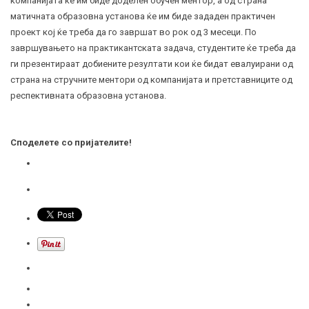
компанијата ќе им биде доделен обучен ментор, а од страна
матичната образовна установа ќе им биде зададен практичен
проект кој ќе треба да го завршат во рок од 3 месеци. По
завршувањето на практикантската задача, студентите ќе треба да
ги презентираат добиените резултати кои ќе бидат евалуирани од
страна на стручните ментори од компанијата и претставниците од
респективната образовна установа.
Споделете со пријателите!