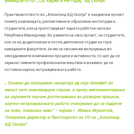
универзитетот „Св. Кирил и Методиј“ од Скопје.
Практикантството во „Алкалоид АД Скопје“ е заеднички проект
помеѓу компанијата, респективните образовни институции и
студентите, кои ја претставуваат идната работна сила во
Република Македонија. Во рамките на овој проект, на студентите,
кои се на додипломски и после дипломски студии на горе-
наведените факултети, ќе им се овозможи вклучување во
секојдневните компаниски процеси и активности, со цел да се
зајакнат нивните професионални вештини и взаемно да се
поттикне научно-истражувачката работа.
„ Сакаме да изградиме синергија од која бенефит ќе
имаат сите инволвирани страни, а преку имплементирање
на најновите научни достигнувања во развојни процеси,
научно-истражувачката работа очекуваме да се подигне
на ново, повисоко ниво“ –
изјави г. Живко Мукаетов,
Генерален директор и Претседател на УО на „Алкалоид
АД Скопје“