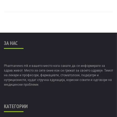
ЗА НАС
Pharmanews.mk е вашето место кога сакате да се информирате за
здрав живот. Место за сите оние кои се грижат за своето здравје. Тимот
на лекари и професори, фармацевти, стоматолози, педијатри и
нутриционисти, нудат стручна едукација, корисни совети и одговори на
медицински проблеми.
КАТЕГОРИИ