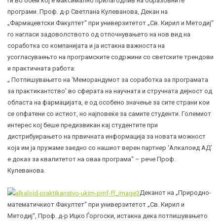
ги во обем кој е максимално прилагодлив на образовните
програми. Проф. д-р Светлана Кулеванова, Декан на
„Фармацевтски Факултет“ при универзитетот „Св. Кирил и Методиј“
го нагласи задоволството од отпочнувањето на нов вид на
соработка со компанијата и ја истакна важноста на
усогласуваењто на програмските содржини со светските трендови
и практичната работа:
„ Потпишувањето на ‘Меморандумот за соработка за програмата
за практикантство’ во сферата на научната и стручната дејност од
областа на фармацијата, е од особено значење за сите страни кои
се опфатени со истиот, но најповеќе за самите студенти. Големиот
интерес кој беше предизвикан кај студентите при
дистрибуирањето на првичната информација за новата можност
која им ја пружаме заедно со нашиот верен партнер ‘Алкалоид АД’
е доказ за квалитетот на оваа програма“ – рече Проф.
Кулеванова.
Деканот на „Природно-
математичкиот Факултет“ при универзитетот „Св. Кирил и
Методиј“, Проф. д-р Ицко Ѓоргоски, истакна дека потпишувањето