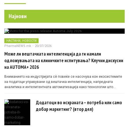
Најнови
,
НАСТАНИ
НОВОСТИ
PharmaNEWS.mk
-
20/07/2026
Може ли вештачката интелигенција да ги намали
одложувањата на клиничките испитувања? Клучни дискусии
на AUTOMA+ 2026
Вниманието на индустријата сè повеќе се насочува кон екосистемите
за податоци управувани од вештачка интелигенција, напредната
аналитика и интелигентната автоматизација како технологии што
овозможуваат поефикасни клинички истражувања засновани на
докази.
Додатоци во исхраната – потреба или само
добар маркетинг? (втор дел)