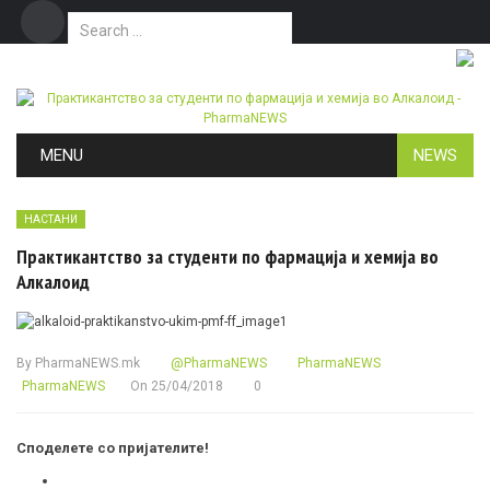
Search for:
Дома
Маркетинг
Контакт
Skip to content
MENU
NEWS
НАСТАНИ
Практикантство за студенти по фармација и хемија во
Алкалоид
By
PharmaNEWS.mk
@PharmaNEWS
PharmaNEWS
PharmaNEWS
On
25/04/2018
0
Споделете со пријателите!