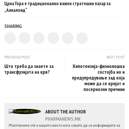
Црна Гора e традиционално важен стратешки пазар за
„Алкалоид“
SHARING
Post navigation
PREVIOUS POST
NEXT POST
Што треба да знаете за
Хипотензија-физиолошка
трансфузијата на крв?
состојба но и
предупредување зад коja
може да се кријат и
посериозни причини
ABOUT THE AUTHOR
PHARMANEWS.MK
Pharmanews.mk е вашето место кога сакате да се информирате за