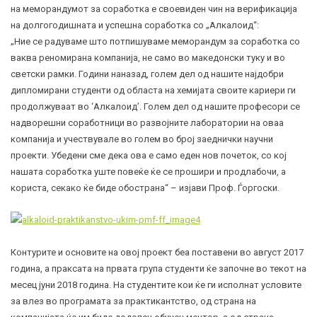
на меморандумот за соработка е своевиден чин на верификација
на долгогодишната и успешна соработка со „Алкалоид“:
„Ние се радуваме што потпишуваме меморандум за соработка со
ваква реномирана компанија, не само во македонски туку и во
светски рамки. Години наназад, голем дел од нашите најдобри
дипломирани студенти од областа на хемијата своите кариери ги
продолжуваат во ‘Алкалоид’. Голем дел од нашите професори се
надворешни соработници во развојните лаборатории на оваа
компанија и учествувале во голем во број заеднички научни
проекти. Убедени сме дека ова е само еден нов почеток, со кој
нашата соработка уште повеќе ќе се прошири и продлабочи, а
користа, секако ќе биде обострана“ – изјави Проф. Ѓоргоски.
Контурите и основите на овој проект беа поставени во август 2017
година, а праксата на првата група студенти ќе започне во текот на
месец јуни 2018 година. На студентите кои ќе ги исполнат условите
за влез во програмата за практикантство, од страна на