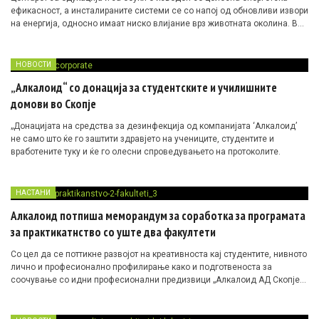
ефикасност, а инсталираните системи се со напој од обновливи извори
на енергија, односно имаат ниско влијание врз животната околина. Во
рамките на едукативниот центар се наоѓа тренинг-лабораторија, која
опфаќа централна лабораторија, просторија за обработка на податоци,
посебни простории за прецизни ваги и за ултразвучни бањи, две
НОВОСТИ
предавални и други помошни простории, со кои се обезбедува
„Алкалоид“ со донација за студентските и училишните
технолошка целина за нормално работење на околу 50 кадри.
домови во Скопје
„Донацијата на средства за дезинфекција од компанијата ‘Алкалоид’
не само што ќе го заштити здравјето на учениците, студентите и
вработените туку и ќе го олесни спроведувањето на протоколите.
НАСТАНИ
Алкалоид потпиша меморандум за соработка за програмата
за практикатнство со уште два факултети
Со цел да се поттикне развојот на креативноста кај студентите, нивното
лично и професионално профилирање како и подготвеноста за
соочување со идни професионални предизвици „Алкалоид АД Скопје“
потпиша „Меморандум за соработка“ за програмата за практикантство
со уште два факултети при Универзитетот „Св. Кирил и Методиј“ од
Скопје – медицинскиот и технолошко-металуршкиот факултет.