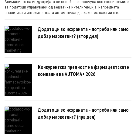
Вниманието на индустријата сè повеќе се насочува кон екосистемите
за податоци управувани од вештачка интелигенција, напредната
аналитика и интелигентната автоматизација како технологии што
овозможуваат поефикасни клинички истражувања засновани на
докази.
Додатоци во исхраната – потреба или само
добар маркетинг? (втор дел)
Конкурентска предност на фармацевтските
компании на AUTOMA+ 2026
Додатоци во исхраната – потреба или само
добар маркетинг? (прв дел)