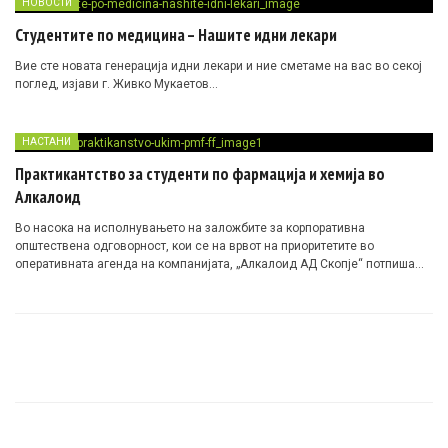
НОВОСТИ
Практикантството во „Алкалоид АД Скопје“ е заеднички проект на
Студентите по медицина – Нашите идни лекари
компанијата, Универзитетот и студентите, кои ја претставуваат идната
работна сила во Република Македонија.
Вие сте новата генерација идни лекари и ние сметаме на вас во секој
поглед, изјави г. Живко Мукаетов…
НАСТАНИ
Практикантство за студенти по фармација и хемија во
Алкалоид
Во насока на исполнувањето на заложбите за корпоративна
општествена одговорност, кои се на врвот на приоритетите во
оперативната агенда на компанијата, „Алкалоид АД Скопје“ потпиша
„Меморандум за соработка“ за програмата за практикантство со
„Фармацевтскиот Факултет“ и „Институтот за хемија“ на „Природно-
математичкиот факултет“, обата при универзитетот „Св. Кирил и
Методиј“ од Скопје.