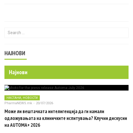
Search for:
НАЈНОВИ
Најнови
,
НАСТАНИ
НОВОСТИ
PharmaNEWS.mk
-
20/07/2026
Може ли вештачката интелигенција да ги намали
одложувањата на клиничките испитувања? Клучни дискусии
на AUTOMA+ 2026