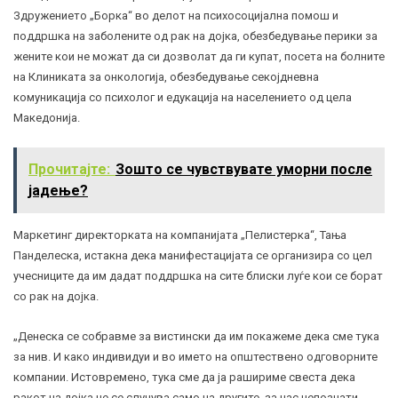
Здружението „Борка“ во делот на психосоцијална помош и
поддршка на заболените од рак на дојка, обезбедување перики за
жените кои не можат да си дозволат да ги купат, посета на болните
на Клиниката за онкологија, обезбедување секојдневна
комуникација со психолог и едукација на населението од цела
Македонија.
Прочитајте:
Зошто се чувствувате уморни после
јадење?
Маркетинг директорката на компанијата „Пелистерка“, Тања
Панделеска, истакна дека манифестацијата се организира со цел
учесниците да им дадат поддршка на сите блиски луѓе кои се борат
со рак на дојка.
„Денеска се собравме за вистински да им покажеме дека сме тука
за нив. И како индивидуи и во името на општествено одговорните
компании. Истовремено, тука сме да ја рашириме свеста дека
ракот на дојка не се случува само на другите, за нас непознати