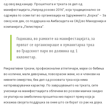
од овој вид канцер. Прошетката и трката се дел од
манифестацијата „Напред розово 2016“, која традиционално се
одржува по осми пат во организација на Здружението „Борка“ – За
секој нов ден, со поддршка на Амбасадата на САД во Македонија и
компанијата „Пелистерка“.
Годинава, во рамките на манифестацијата, за
првпат се организираше и хуманитарна трка
во Градскиот парк во должина од 1
километар.
Рекреативни тркачи, професионални атлетичари, мајки со бебиња
во колички, мали девојчиња, повозрасни жени, но и членови на
нивните семејства, беа дел од розовата трка која нема
натпреварувачки карактер. По завршувањето на трката, сите
учесници на манифестацијата облечени во розови маички заедно
се упатија на симболична прошетка низ паркот преку која ја
искажаа својата поддршка за оние што се борат со рак на дојка.