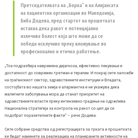
Претседателката на „Борка“ и на Алијансата
на пациентски организации во Македонија,
Биба Додева, пред стартот на прошетката
истакна дека ракот е потенцијално
излечива болест која што може да се
победи исклучиво преку вложување во
професионално и етичко работење.
„Тоа подразбира навремена дијагноза, ефективно лекување и
достапност до современ третман и терапии. И покрај сите заложби
на граѓанскиот сектор, здравствените институции и Владата,
состојбата во нашата земја е алармантна и ни укажува дека
малигните заболувања мора да станат приоритет на
здравствените власти преку интензивно градење на одржлива
Национална стратегија за контрола на ракот со цел да се
подобрат поразителните факти“ – рече Додева.
Сите собрани средства од регистрацијата за трката и прошетката
ќе бидат наменети за реализација на планираните активности на