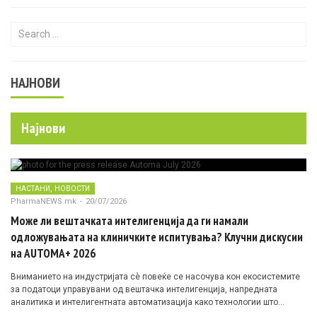
Search for:
НАЈНОВИ
Најнови
,
НАСТАНИ
НОВОСТИ
PharmaNEWS.mk
-
20/07/2026
Може ли вештачката интелигенција да ги намали
одложувањата на клиничките испитувања? Клучни дискусии
на AUTOMA+ 2026
Вниманието на индустријата сè повеќе се насочува кон екосистемите
за податоци управувани од вештачка интелигенција, напредната
аналитика и интелигентната автоматизација како технологии што
овозможуваат поефикасни клинички истражувања засновани на