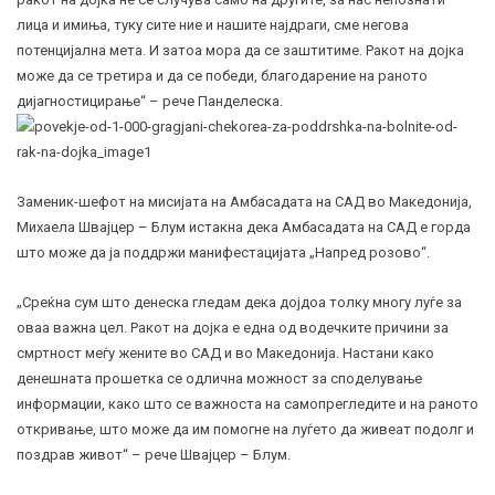
лица и имиња, туку сите ние и нашите најдраги, сме негова
потенцијална мета. И затоа мора да се заштитиме. Ракот на дојка
може да се третира и да се победи, благодарение на раното
дијагностицирање“ – рече Панделеска.
Заменик-шефот на мисијата на Амбасадата на САД во Македонија,
Михаела Швајцер – Блум истакна дека Амбасадата на САД е горда
што може да ја поддржи манифестацијата „Напред розово“.
„Среќна сум што денеска гледам дека дојдоа толку многу луѓе за
оваа важна цел. Ракот на дојка е една од водечките причини за
смртност меѓу жените во САД и во Македонија. Настани како
денешната прошетка се одлична можност за споделување
информации, како што се важноста на самопрегледите и на раното
откривање, што може да им помогне на луѓето да живеат подолг и
поздрав живот“ – рече Швајцер – Блум.