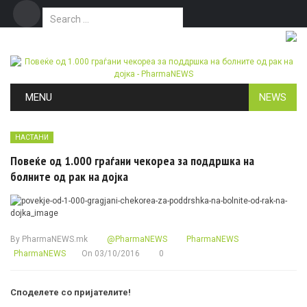
Search for:
Дома
Маркетинг
Контакт
Skip to content
MENU
NEWS
НАСТАНИ
Повеќе од 1.000 граѓани чекореа за поддршка на
болните од рак на дојка
By
PharmaNEWS.mk
@PharmaNEWS
PharmaNEWS
PharmaNEWS
On
03/10/2016
0
Споделете со пријателите!