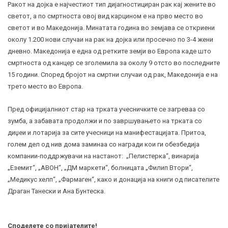
Ракот на дојка е најчестиот тип дијагностициран рак кај жените во
светот, а по смртноста овој вид карцином е на прво место во
светот и во Македонија. Минатата година во земјава се откриени
околу 1.200 нови случаи на рак на дојка или просечно по 3-4 жени
дневно. Македонија е една од ретките земји во Европа каде што
смртноста од канцер се зголемила за околу 9 отсто во последните
15 години. Според бројот на смртни случаи од рак, Македонија е на
трето место во Европа.
Пред официјалниот стар на трката учесничките се загреваа со
зумба, а забавата продолжи и по завршувањето на трката со
диџеи и лотарија за сите учесници на манифестацијата. Притоа,
голем дел од нив дома заминаа со награди кои ги обезбедија
компании-поддржувачи на настанот: „Пелистерка“, винарија
„Еземит“, „АВОН“, „ДМ маркети“, болницата „Филип Втори“,
„Медикус хелп“, „Фармаген“, како и донација на книги од писателите
Драган Танески и Ана Бунтеска.
Споделете со пријателите!