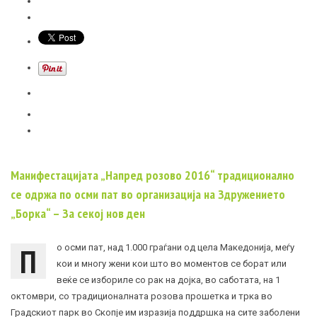
Манифестацијата „Напред розово 2016“ традиционално
се одржа по осми пат во организација на Здружението
„Борка“ – За секој нов ден
П
о осми пат, над 1.000 граѓани од цела Македонија, меѓу
кои и многу жени кои што во моментов се борат или
веќе се избориле со рак на дојка, во саботата, на 1
октомври, со традиционалната розова прошетка и трка во
Градскиот парк во Скопје им изразија поддршка на сите заболени