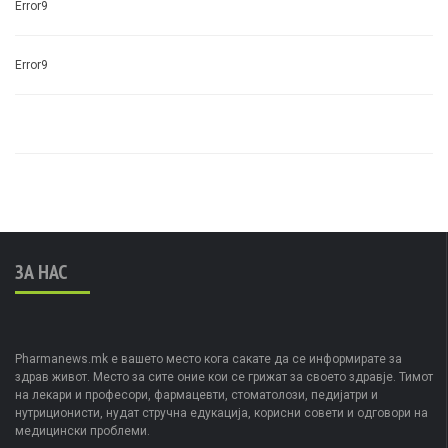
Error9
Error9
ЗА НАС
Pharmanews.mk е вашето место кога сакате да се информирате за
здрав живот. Место за сите оние кои се грижат за своето здравје. Тимот
на лекари и професори, фармацевти, стоматолози, педијатри и
нутриционисти, нудат стручна едукација, корисни совети и одговори на
медицински проблеми.