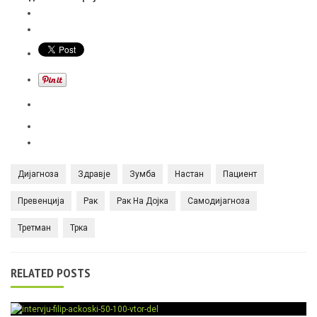
Дијагноза
Здравје
Зумба
Настан
Пациент
Превенција
Рак
Рак На Дојка
Самодијагноза
Третман
Трка
RELATED POSTS