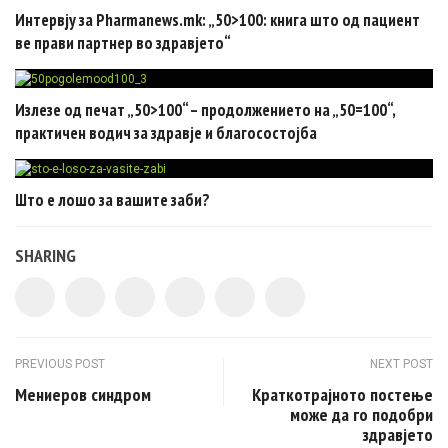
Интервју за Pharmanews.mk: „50>100: книга што од пациент
ве прави партнер во здравјето“
Излезе од печат „50>100“ – продолжението на „50=100“,
практичен водич за здравје и благосостојба
Што е лошо за вашите заби?
SHARING
Post navigation
PREVIOUS POST
NEXT POST
Мениеров синдром
Kраткотрајното постење
може да го подобри
здравјето